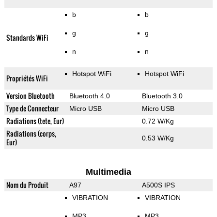
b
b
g
g
Standards WiFi
n
n
Hotspot WiFi
Hotspot WiFi
Propriétés WiFi
Version Bluetooth
Bluetooth 4.0
Bluetooth 3.0
Type de Connecteur
Micro USB
Micro USB
Radiations (tete, Eur)
0.72 W/Kg
Radiations (corps,
0.53 W/Kg
Eur)
Multimedia
Nom du Produit
A97
A500S IPS
VIBRATION
VIBRATION
MP3
MP3