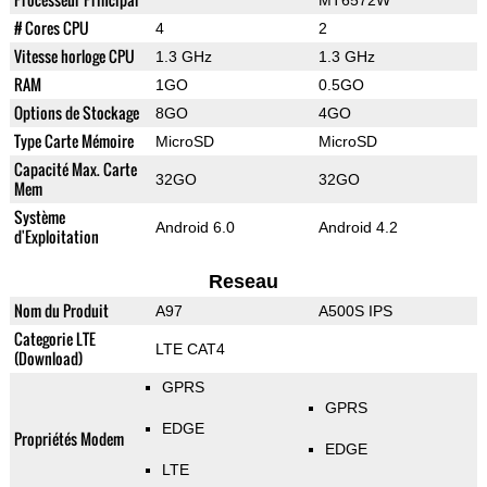
MT6572W
# Cores CPU
4
2
Vitesse horloge CPU
1.3 GHz
1.3 GHz
RAM
1GO
0.5GO
Options de Stockage
8GO
4GO
Type Carte Mémoire
MicroSD
MicroSD
Capacité Max. Carte
32GO
32GO
Mem
Système
Android 6.0
Android 4.2
d'Exploitation
Reseau
Nom du Produit
A97
A500S IPS
Categorie LTE
LTE CAT4
(Download)
GPRS
GPRS
EDGE
Propriétés Modem
EDGE
LTE