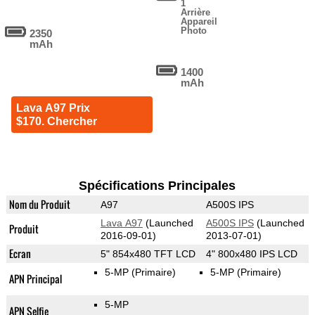
1
Arrière
Appareil
Photo
2350
mAh
1400
mAh
Lava A97 Prix
$170. Chercher
Spécifications Principales
Nom du Produit
A97
A500S IPS
Lava A97
(Launched
A500S IPS
(Launched
Produit
2016-09-01)
2013-07-01)
Ecran
5" 854x480 TFT LCD
4" 800x480 IPS LCD
5-MP
(Primaire)
5-MP
(Primaire)
APN Principal
5-MP
APN Selfie