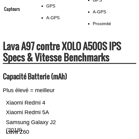
GPS
GPS
Capteurs
A-GPS
A-GPS
Proximité
Lava A97 contre XOLO A500S IPS
Specs & Vitesse Benchmarks
Capacité Batterie (mAh)
Plus élevé = meilleur
Xiaomi Redmi 4
Xiaomi Redmi 5A
Samsung Galaxy J2
(2018)
Lava Z60