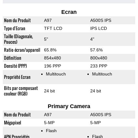
Ecran
Nom du Produit
A97
A500S IPS
Type d'Ecran
TFT LCD
IPS LCD
Taille (Diagonale,
5"
4"
Pouces)
Ratio écran/appareil
65.8%
57.6%
Définition
854x480
800x480
Densité (PPP)
196 PPP
233 PPP
Multitouch
Multitouch
Propriété Ecran
Bits par composant
24 bit
24 bit
couleur (RGB)
Primary Camera
Nom du Produit
A97
A500S IPS
Mégapixel
5-MP
5-MP
Flash
APN Propriétés
Flash