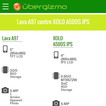
Lava A97 contre XOLO A500S IPS
Lava
A97
XOLO
A500S IPS
5"
(854x480)
4"
TFT LCD
(800x480)
IPS LCD
1GO
8GO
0.5GO
Storage
MT6572W
SoC
4GO
Storage
5-MP
1
Arrière
Appareil
Photo
5-MP