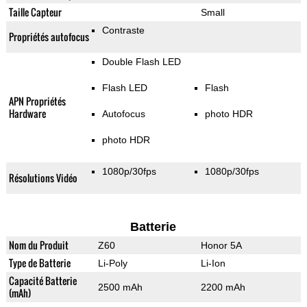
Taille Capteur
Small
Contraste
Propriétés autofocus
Double Flash LED
Flash LED
Flash
APN Propriétés
Hardware
Autofocus
photo HDR
photo HDR
1080p/30fps
1080p/30fps
Résolutions Vidéo
Batterie
Nom du Produit
Z60
Honor 5A
Type de Batterie
Li-Poly
Li-Ion
Capacité Batterie
2500 mAh
2200 mAh
(mAh)