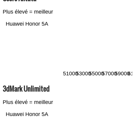
Plus élevé = meilleur
Huawei Honor 5A
51000
53000
55000
57000
59000
61
3dMark Unlimited
Plus élevé = meilleur
Huawei Honor 5A