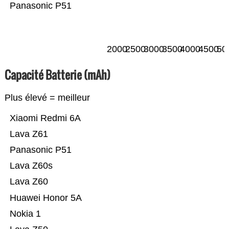
Panasonic P51
2000
2500
3000
3500
4000
4500
50
Capacité Batterie (mAh)
Plus élevé = meilleur
Xiaomi Redmi 6A
Lava Z61
Panasonic P51
Lava Z60s
Lava Z60
Huawei Honor 5A
Nokia 1