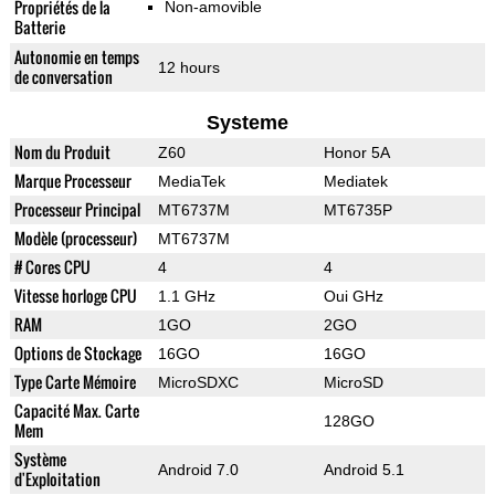
Propriétés de la
Non-amovible
Batterie
Autonomie en temps
12 hours
de conversation
Systeme
Nom du Produit
Z60
Honor 5A
Marque Processeur
MediaTek
Mediatek
Processeur Principal
MT6737M
MT6735P
Modèle (processeur)
MT6737M
# Cores CPU
4
4
Vitesse horloge CPU
1.1 GHz
Oui GHz
RAM
1GO
2GO
Options de Stockage
16GO
16GO
Type Carte Mémoire
MicroSDXC
MicroSD
Capacité Max. Carte
128GO
Mem
Système
Android 7.0
Android 5.1
d'Exploitation