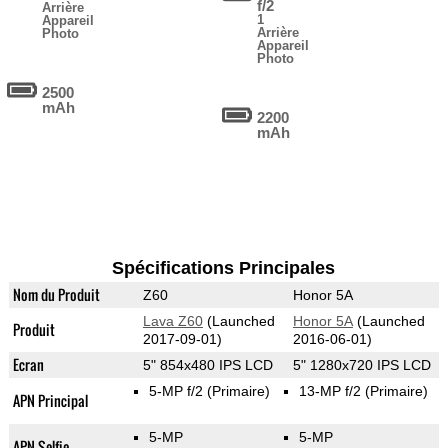
f/2
Arrière
1
Appareil
Arrière
Photo
Appareil
Photo
2500
mAh
2200
mAh
Spécifications Principales
Nom du Produit
Z60
Honor 5A
Lava Z60
(Launched
Honor 5A
(Launched
Produit
2017-09-01)
2016-06-01)
Ecran
5" 854x480 IPS LCD
5" 1280x720 IPS LCD
5-MP f/2
(Primaire)
13-MP f/2
(Primaire)
APN Principal
5-MP
5-MP
APN Selfie