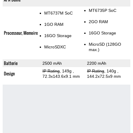
MT6735P SoC
MT6737M SoC
2GO RAM
1GO RAM
Processeur, Memoire
16GO Storage
16GO Storage
MicroSD (128GO
MicroSDXC
max.)
Batterie
2500 mAh
2200 mAh
IP Rating
, 149g
,
IP Rating
, 140g
,
Design
72.3x143.6x9.1 mm
144.2x72.5x9 mm