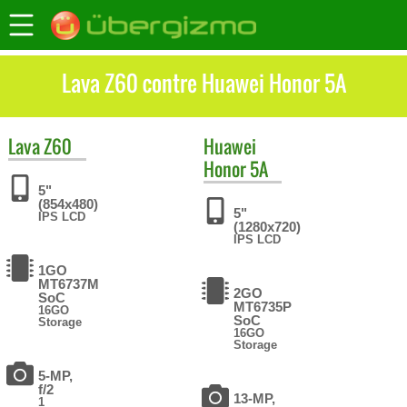
Lava Z60 contre Huawei Honor 5A
Lava
Z60
Huawei
Honor 5A
5"
(854x480)
5"
IPS LCD
(1280x720)
IPS LCD
1GO
MT6737M
2GO
SoC
MT6735P
16GO
SoC
Storage
16GO
Storage
5-MP,
f/2
13-MP,
1