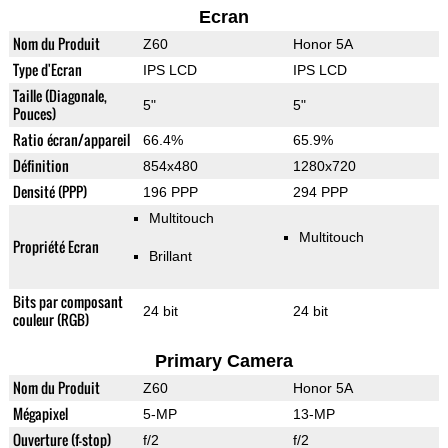
Ecran
Nom du Produit
Z60
Honor 5A
Type d'Ecran
IPS LCD
IPS LCD
Taille (Diagonale,
5"
5"
Pouces)
Ratio écran/appareil
66.4%
65.9%
Définition
854x480
1280x720
Densité (PPP)
196 PPP
294 PPP
Multitouch
Multitouch
Propriété Ecran
Brillant
Bits par composant
24 bit
24 bit
couleur (RGB)
Primary Camera
Nom du Produit
Z60
Honor 5A
Mégapixel
5-MP
13-MP
Ouverture (f-stop)
f/2
f/2