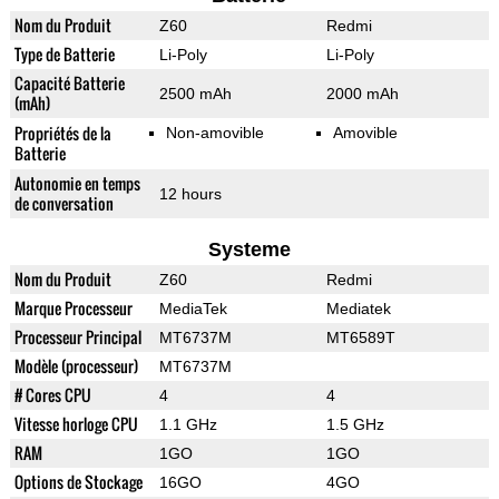
Nom du Produit
Z60
Redmi
Type de Batterie
Li-Poly
Li-Poly
Capacité Batterie
2500 mAh
2000 mAh
(mAh)
Propriétés de la
Non-amovible
Amovible
Batterie
Autonomie en temps
12 hours
de conversation
Systeme
Nom du Produit
Z60
Redmi
Marque Processeur
MediaTek
Mediatek
Processeur Principal
MT6737M
MT6589T
Modèle (processeur)
MT6737M
# Cores CPU
4
4
Vitesse horloge CPU
1.1 GHz
1.5 GHz
RAM
1GO
1GO
Options de Stockage
16GO
4GO