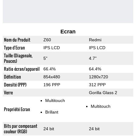
Ecran
Nom du Produit
Z60
Redmi
Type d'Ecran
IPS LCD
IPS LCD
Taille (Diagonale,
5"
4.7"
Pouces)
Ratio écran/appareil
66.4%
64.4%
Définition
854x480
1280x720
Densité (PPP)
196 PPP
312 PPP
Verre
Gorilla Glass 2
Multitouch
Multitouch
Propriété Ecran
Brillant
Bits par composant
24 bit
24 bit
couleur (RGB)