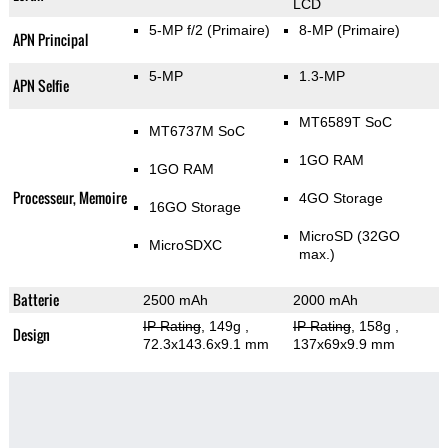
LCD
5-MP f/2
(Primaire)
8-MP
(Primaire)
APN Principal
5-MP
1.3-MP
APN Selfie
MT6589T SoC
MT6737M SoC
1GO RAM
1GO RAM
Processeur, Memoire
4GO Storage
16GO Storage
MicroSD (32GO
MicroSDXC
max.)
Batterie
2500 mAh
2000 mAh
IP Rating
, 149g
,
IP Rating
, 158g
,
Design
72.3x143.6x9.1 mm
137x69x9.9 mm