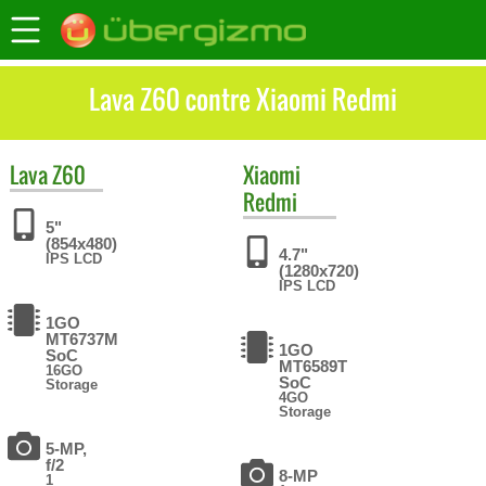
Lava Z60 contre Xiaomi Redmi
Lava
Z60
Xiaomi
Redmi
5"
(854x480)
4.7"
IPS LCD
(1280x720)
IPS LCD
1GO
MT6737M
1GO
SoC
MT6589T
16GO
SoC
Storage
4GO
Storage
5-MP,
f/2
8-MP
1