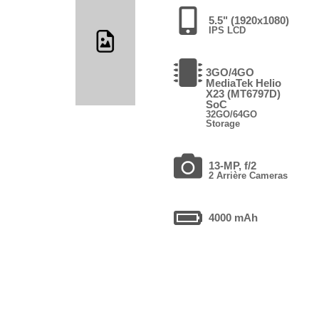
5.5" (1920x1080)
IPS LCD
3GO/4GO
MediaTek Helio
X23 (MT6797D)
SoC
32GO/64GO
Storage
13-MP, f/2
2 Arrière Cameras
4000 mAh