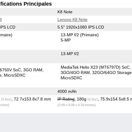
fications Principales
K8 Note
8
Lenovo K8 Note
 IPS LCD
5.5" 1920x1080 IPS LCD
imaire)
13-MP f/2
(Primaire)
5-MP
13-MP f/2
MediaTek Helio X23 (MT6797D) SoC
T6750V SoC
3GO RAM
3GO/4GO RAM
32GO/64GO Storage
e
MicroSDXC
MicroSDXC
4000 mAh
g
, 72.7x153.8x7.8 mm
IP Rating
, 180g
, 75.9x154.5x8.5
(5.6oz)
(6.3oz)
inches)
(2.99 x 6.08 x 0.33 inches)