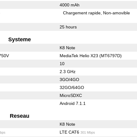
4000 mAh
e
Chargement rapide
Non-amovible
25 hours
Systeme
K8 Note
750V
MediaTek Helio X23 (MT6797D)
10
2.3 GHz
3GO/4GO
32GO/64GO
MicroSDXC
Android 7.1.1
Reseau
K8 Note
LTE CAT6
bps
301 Mbps