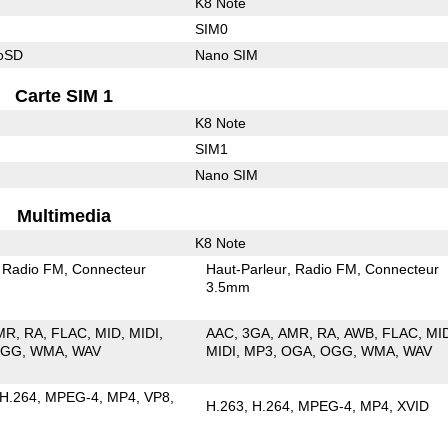
K8 Note
SIM0
roSD
Nano SIM
Carte SIM 1
K8 Note
SIM1
Nano SIM
Multimedia
K8 Note
Radio FM
Connecteur
Haut-Parleur
Radio FM
Connecteur
3.5mm
MR
RA
FLAC
MID
MIDI
AAC
3GA
AMR
RA
AWB
FLAC
MI
OGG
WMA
WAV
MIDI
MP3
OGA
OGG
WMA
WAV
H.264
MPEG-4
MP4
VP8
H.263
H.264
MPEG-4
MP4
XVID