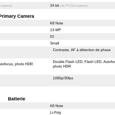
24 bit
 couleurs)
(16,777,216 couleurs)
Primary Camera
K8 Note
13-MP
f/2
Small
Contraste
AF à détection de phase
Double Flash LED
Flash LED
Autofo
utofocus
photo HDR
photo HDR
1080p/30fps
Batterie
K8 Note
Li-Poly