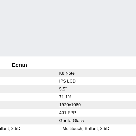
Ecran
K8 Note
IPS LCD
5.5"
71.1%
1920x1080
401 PPP
Gorilla Glass
illant
2.5D
Multitouch
Brillant
2.5D