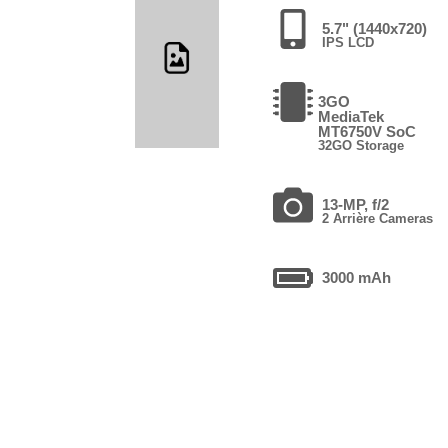
5.7" (1440x720)
IPS LCD
3GO
MediaTek
MT6750V SoC
32GO Storage
13-MP, f/2
2 Arrière Cameras
3000 mAh