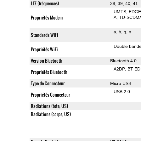
LTE (fréquences)
38, 39, 40, 41
UMTS
EDG
Propriétés Modem
A
TD-SCDM
a
b
g
n
Standards WiFi
Double band
Propriétés WiFi
Version Bluetooth
Bluetooth 4.0
A2DP
BT ED
Propriétés Bluetooth
Type de Connecteur
Micro USB
USB 2.0
Propriétés Connecteur
Radiations (tete, US)
Radiations (corps, US)