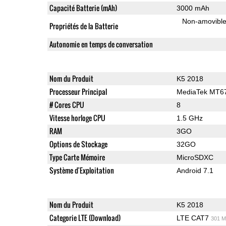
Capacité Batterie (mAh)
3000 mAh
Non-amovibl
Propriétés de la Batterie
Autonomie en temps de conversation
Nom du Produit
K5 2018
Processeur Principal
MediaTek MT6
# Cores CPU
8
Vitesse horloge CPU
1.5 GHz
RAM
3GO
Options de Stockage
32GO
Type Carte Mémoire
MicroSDXC
Système d'Exploitation
Android 7.1
Nom du Produit
K5 2018
Categorie LTE (Download)
LTE CAT7
301 M