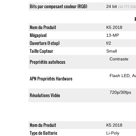
Bits par composant couleur (RGB)
24 bit
(16,777,216
Nom du Produit
K5 2018
Mégapixel
13-MP
Ouverture (f-stop)
f/2
Taille Capteur
Small
Contraste
Propriétés autofocus
Flash LED
A
APN Propriétés Hardware
720p/30fps
Résolutions Vidéo
Nom du Produit
K5 2018
Type de Batterie
Li-Poly