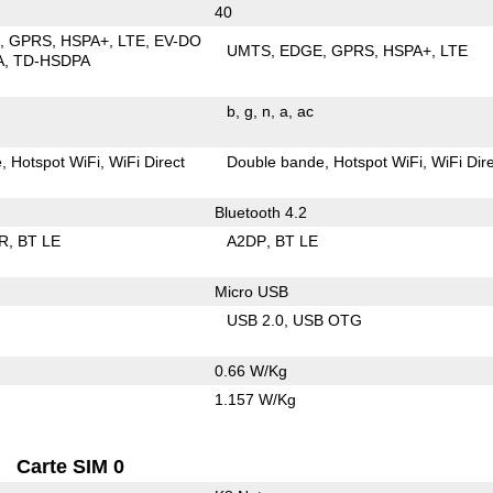
40
E
GPRS
HSPA+
LTE
EV-DO
UMTS
EDGE
GPRS
HSPA+
LTE
A
TD-HSDPA
b
g
n
a
ac
e
Hotspot WiFi
WiFi Direct
Double bande
Hotspot WiFi
WiFi Dir
Bluetooth 4.2
R
BT LE
A2DP
BT LE
Micro USB
USB 2.0
USB OTG
0.66 W/Kg
1.157 W/Kg
Carte SIM 0