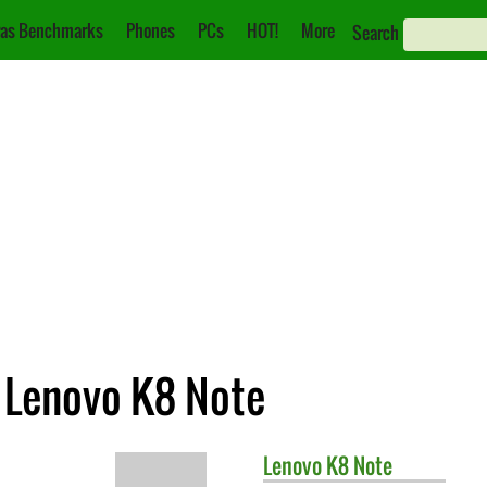
as Benchmarks
Phones
PCs
HOT!
More
Search
 Lenovo K8 Note
Lenovo
K8 Note