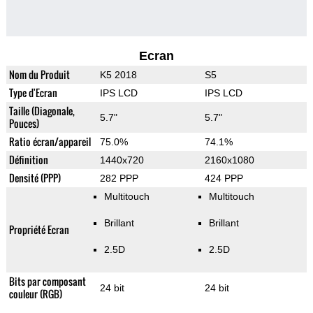
Ecran
Nom du Produit
K5 2018
S5
Type d'Ecran
IPS LCD
IPS LCD
Taille (Diagonale,
5.7"
5.7"
Pouces)
Ratio écran/appareil
75.0%
74.1%
Définition
1440x720
2160x1080
Densité (PPP)
282 PPP
424 PPP
Multitouch
Multitouch
Brillant
Brillant
Propriété Ecran
2.5D
2.5D
Bits par composant
24 bit
24 bit
couleur (RGB)