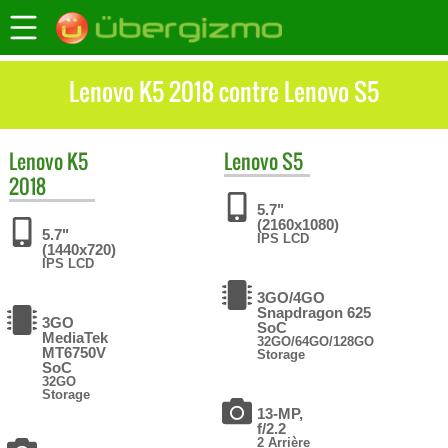
Lenovo K5 2018 contre Lenovo S5
Lenovo
K5
Lenovo
S5
2018
5.7"
(2160x1080)
5.7"
IPS LCD
(1440x720)
IPS LCD
3GO/4GO
Snapdragon 625
3GO
SoC
MediaTek
32GO/64GO/128GO
MT6750V
Storage
SoC
32GO
Storage
13-MP,
f/2.2
2 Arrière