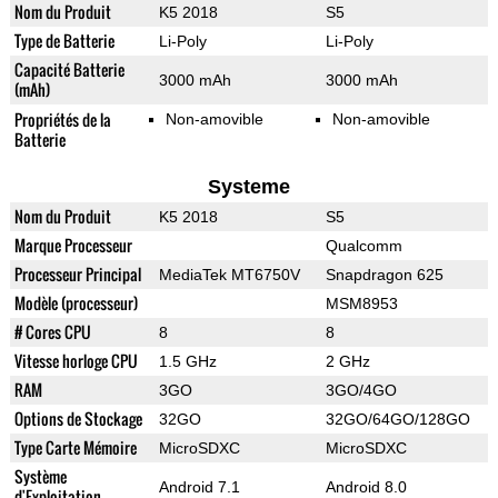
Nom du Produit
K5 2018
S5
Type de Batterie
Li-Poly
Li-Poly
Capacité Batterie
3000 mAh
3000 mAh
(mAh)
Propriétés de la
Non-amovible
Non-amovible
Batterie
Systeme
Nom du Produit
K5 2018
S5
Marque Processeur
Qualcomm
Processeur Principal
MediaTek MT6750V
Snapdragon 625
Modèle (processeur)
MSM8953
# Cores CPU
8
8
Vitesse horloge CPU
1.5 GHz
2 GHz
RAM
3GO
3GO/4GO
Options de Stockage
32GO
32GO/64GO/128GO
Type Carte Mémoire
MicroSDXC
MicroSDXC
Système
Android 7.1
Android 8.0
d'Exploitation