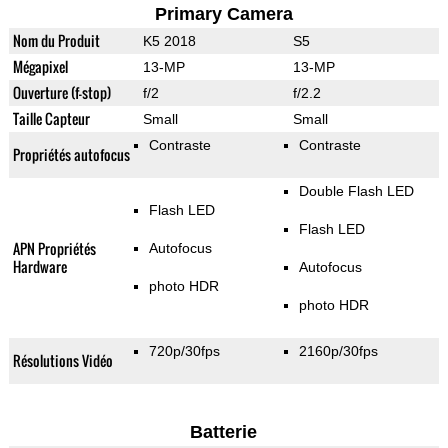
Primary Camera
Nom du Produit
K5 2018
S5
Mégapixel
13-MP
13-MP
Ouverture (f-stop)
f/2
f/2.2
Taille Capteur
Small
Small
Contraste
Contraste
Propriétés autofocus
Double Flash LED
Flash LED
Flash LED
APN Propriétés
Autofocus
Hardware
Autofocus
photo HDR
photo HDR
720p/30fps
2160p/30fps
Résolutions Vidéo
Batterie