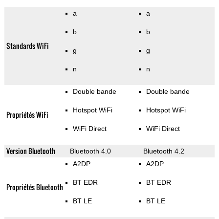
a
a
b
b
Standards WiFi
g
g
n
n
Double bande
Double bande
Hotspot WiFi
Hotspot WiFi
Propriétés WiFi
WiFi Direct
WiFi Direct
Version Bluetooth
Bluetooth 4.0
Bluetooth 4.2
A2DP
A2DP
BT EDR
BT EDR
Propriétés Bluetooth
BT LE
BT LE