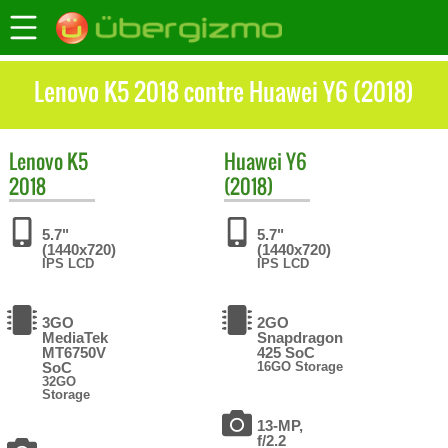
Lenovo K5 2018 contre Huawei Y6 (2018)
Lenovo
K5
Huawei
Y6
2018
(2018)
5.7"
5.7"
(1440x720)
(1440x720)
IPS LCD
IPS LCD
3GO
2GO
MediaTek
Snapdragon
MT6750V
425 SoC
SoC
16GO Storage
32GO
Storage
13-MP,
f/2.2