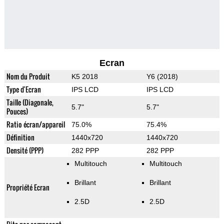
Ecran
Nom du Produit
K5 2018
Y6 (2018)
Type d'Ecran
IPS LCD
IPS LCD
Taille (Diagonale,
5.7"
5.7"
Pouces)
Ratio écran/appareil
75.0%
75.4%
Définition
1440x720
1440x720
Densité (PPP)
282 PPP
282 PPP
Multitouch
Multitouch
Brillant
Brillant
Propriété Ecran
2.5D
2.5D