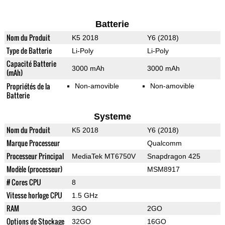
Batterie
Nom du Produit
K5 2018
Y6 (2018)
Type de Batterie
Li-Poly
Li-Poly
Capacité Batterie
3000 mAh
3000 mAh
(mAh)
Propriétés de la
Non-amovible
Non-amovible
Batterie
Systeme
Nom du Produit
K5 2018
Y6 (2018)
Marque Processeur
Qualcomm
Processeur Principal
MediaTek MT6750V
Snapdragon 425
Modèle (processeur)
MSM8917
# Cores CPU
8
Vitesse horloge CPU
1.5 GHz
RAM
3GO
2GO
Options de Stockage
32GO
16GO