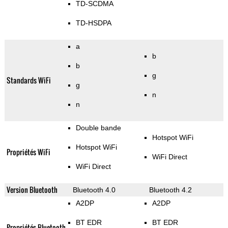
TD-SCDMA
TD-HSDPA
a
b
b
g
Standards WiFi
g
n
n
Double bande
Hotspot WiFi
Hotspot WiFi
Propriétés WiFi
WiFi Direct
WiFi Direct
Version Bluetooth
Bluetooth 4.0
Bluetooth 4.2
A2DP
A2DP
BT EDR
BT EDR
Propriétés Bluetooth