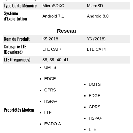
Type Carte Mémoire
MicroSDXC
MicroSD
Système
Android 7.1
Android 8.0
d'Exploitation
Reseau
Nom du Produit
K5 2018
Y6 (2018)
Categorie LTE
LTE CAT7
LTE CAT4
(Download)
LTE (fréquences)
38, 39, 40, 41
UMTS
EDGE
UMTS
GPRS
EDGE
HSPA+
GPRS
Propriétés Modem
LTE
HSPA+
EV-DO A
LTE