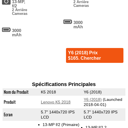
13-MP,
2 Arrière
f/2
Cameras
2 Arrière
Cameras
3000
mAh
3000
mAh
Y6 (2018) Prix
$165. Chercher
Spécifications Principales
Nom du Produit
K5 2018
Y6 (2018)
Y6 (2018)
(Launched
Produit
Lenovo K5 2018
2018-04-01)
5.7" 1440x720 IPS
5.7" 1440x720 IPS
Ecran
LCD
LCD
13-MP f/2
(Primaire)
13-MP f/2.2