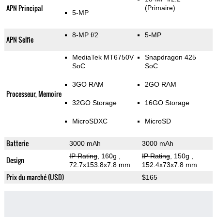
APN Principal
(Primaire)
5-MP
8-MP f/2
5-MP
APN Selfie
MediaTek MT6750V
Snapdragon 425
SoC
SoC
3GO RAM
2GO RAM
Processeur, Memoire
32GO Storage
16GO Storage
MicroSDXC
MicroSD
Batterie
3000 mAh
3000 mAh
IP Rating
, 160g
,
IP Rating
, 150g
,
Design
72.7x153.8x7.8 mm
152.4x73x7.8 mm
Prix du marché (USD)
$165