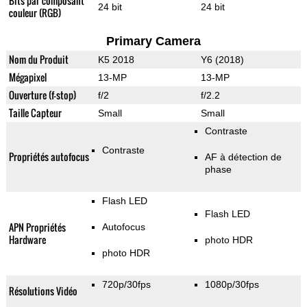
Bits par composant
24 bit
24 bit
couleur (RGB)
Primary Camera
Nom du Produit
K5 2018
Y6 (2018)
Mégapixel
13-MP
13-MP
Ouverture (f-stop)
f/2
f/2.2
Taille Capteur
Small
Small
Contraste
Contraste
Propriétés autofocus
AF à détection de
phase
Flash LED
Flash LED
APN Propriétés
Autofocus
Hardware
photo HDR
photo HDR
720p/30fps
1080p/30fps
Résolutions Vidéo