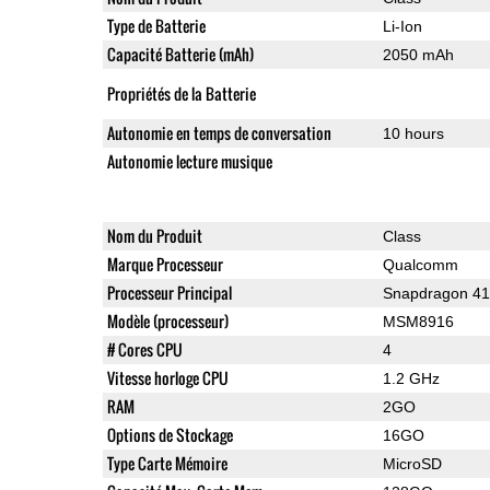
Type de Batterie
Li-Ion
Capacité Batterie (mAh)
2050 mAh
Propriétés de la Batterie
Autonomie en temps de conversation
10 hours
Autonomie lecture musique
Nom du Produit
Class
Marque Processeur
Qualcomm
Processeur Principal
Snapdragon 4
Modèle (processeur)
MSM8916
# Cores CPU
4
Vitesse horloge CPU
1.2 GHz
RAM
2GO
Options de Stockage
16GO
Type Carte Mémoire
MicroSD