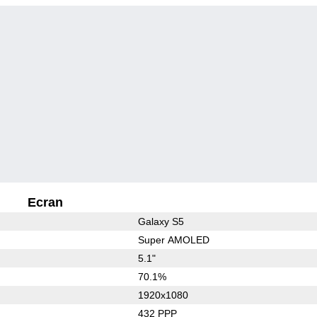
Ecran
Galaxy S5
Super AMOLED
5.1"
70.1%
1920x1080
432 PPP