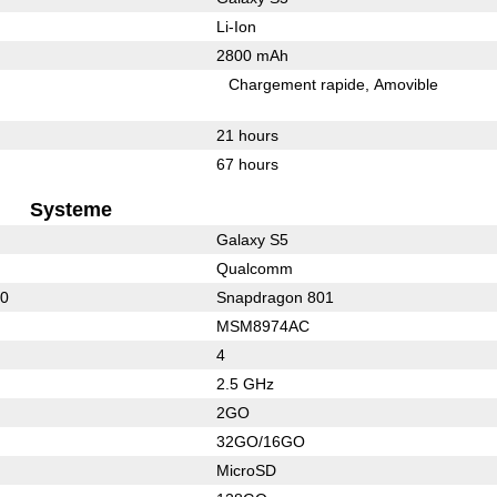
Li-Ion
2800 mAh
Chargement rapide
Amovible
21 hours
67 hours
Systeme
Galaxy S5
Qualcomm
10
Snapdragon 801
MSM8974AC
4
2.5 GHz
2GO
32GO/16GO
MicroSD