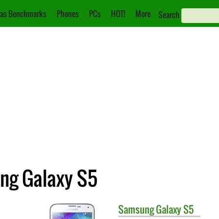
as Benchmarks
Phones
PCs
HOT!
More
Search
ng Galaxy S5
Samsung
Galaxy S5