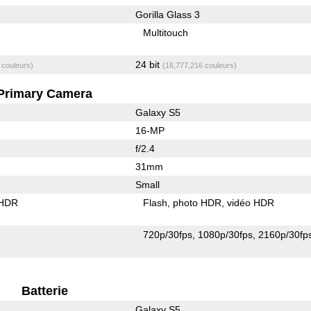
Gorilla Glass 3
Multitouch
24 bit
 couleurs)
(16,777,216 couleurs)
Primary Camera
Galaxy S5
16-MP
f/2.4
31mm
Small
 HDR
Flash
photo HDR
vidéo HDR
720p/30fps
1080p/30fps
2160p/30fp
Batterie
Galaxy S5