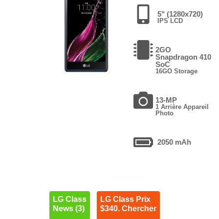
5" (1280x720)
IPS LCD
2GO
Snapdragon 410
SoC
16GO Storage
13-MP
1 Arrière Appareil
Photo
2050 mAh
LG Class
LG Class Prix
News (3)
$340. Chercher