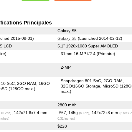
fications Principales
Galaxy S5
ched 2015-09-01)
Galaxy S5
(Launched 2014-02-12)
PS LCD
5.1" 1920x1080 Super AMOLED
ire)
31mm 16-MP f/2.4
(Primaire)
2-MP
Snapdragon 801 SoC
2GO RAM
410 SoC
2GO RAM
16GO
32GO/16GO Storage
MicroSD (128
roSD (128GO max.)
max.)
2800 mAh
g
, 142x71.8x7.4 mm
IP67, 145g
, 142x72x8 mm
(5.2oz)
(5.1oz)
(5.59 x 2
inches)
0.31 inches)
$228