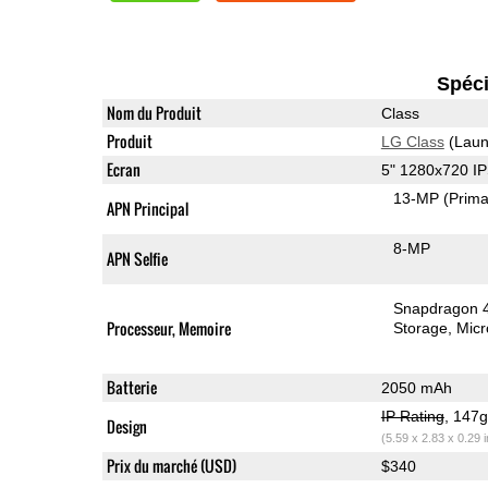
Spéci
Nom du Produit
Class
Produit
LG Class
(Laun
Ecran
5" 1280x720 I
13-MP
(Prima
APN Principal
8-MP
APN Selfie
Snapdragon 
Processeur, Memoire
Storage
Mic
Batterie
2050 mAh
IP Rating
, 147
Design
(5.59 x 2.83 x 0.29 
Prix du marché (USD)
$340