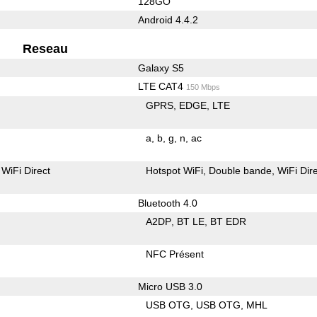
128GO
Android 4.4.2
Reseau
Galaxy S5
LTE CAT4
150 Mbps
GPRS
EDGE
LTE
a
b
g
n
ac
WiFi Direct
Hotspot WiFi
Double bande
WiFi Dir
Bluetooth 4.0
A2DP
BT LE
BT EDR
NFC Présent
Micro USB 3.0
USB OTG
USB OTG
MHL