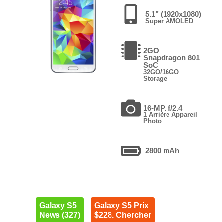
5.1" (1920x1080)
Super AMOLED
2GO
Snapdragon 801
SoC
32GO/16GO
Storage
16-MP, f/2.4
1 Arrière Appareil
Photo
2800 mAh
Galaxy S5
Galaxy S5 Prix
News (327)
$228. Chercher