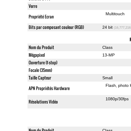
Verre
Multitouch
Propriété Ecran
Bits par composant couleur (RGB)
24 bit
(16,777,216
Nom du Produit
Class
Mégapixel
13-MP
Ouverture (f-stop)
Focale (35mm)
Taille Capteur
Small
Flash
photo
APN Propriétés Hardware
1080p/30fps
Résolutions Vidéo
Nom du Produit
Class