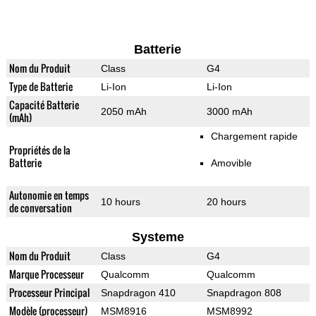
Batterie
Nom du Produit
Class
G4
Type de Batterie
Li-Ion
Li-Ion
Capacité Batterie
2050 mAh
3000 mAh
(mAh)
Chargement rapide
Propriétés de la
Batterie
Amovible
Autonomie en temps
10 hours
20 hours
de conversation
Systeme
Nom du Produit
Class
G4
Marque Processeur
Qualcomm
Qualcomm
Processeur Principal
Snapdragon 410
Snapdragon 808
Modèle (processeur)
MSM8916
MSM8992