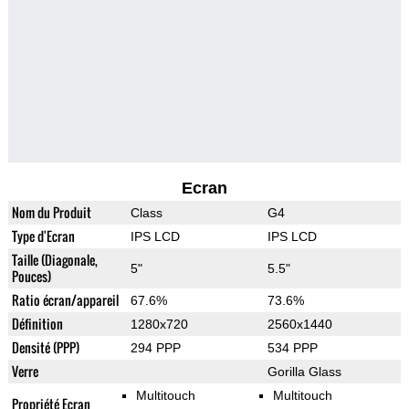
Ecran
Nom du Produit
Class
G4
Type d'Ecran
IPS LCD
IPS LCD
Taille (Diagonale,
5"
5.5"
Pouces)
Ratio écran/appareil
67.6%
73.6%
Définition
1280x720
2560x1440
Densité (PPP)
294 PPP
534 PPP
Verre
Gorilla Glass
Multitouch
Multitouch
Propriété Ecran