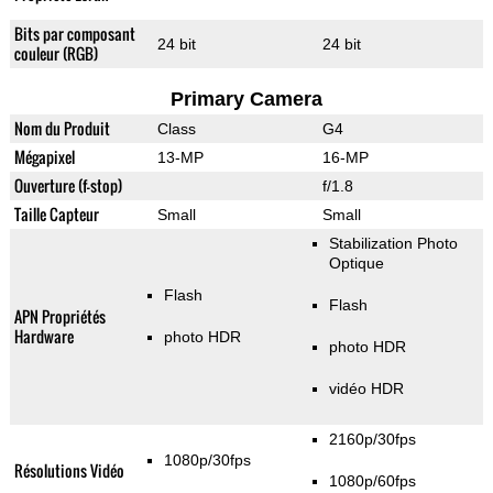
Bits par composant
24 bit
24 bit
couleur (RGB)
Primary Camera
Nom du Produit
Class
G4
Mégapixel
13-MP
16-MP
Ouverture (f-stop)
f/1.8
Taille Capteur
Small
Small
Stabilization Photo
Optique
Flash
Flash
APN Propriétés
Hardware
photo HDR
photo HDR
vidéo HDR
2160p/30fps
1080p/30fps
Résolutions Vidéo
1080p/60fps