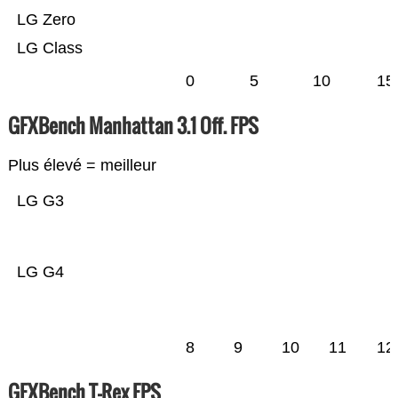
LG Zero
LG Class
0
5
10
15
GFXBench Manhattan 3.1 Off. FPS
Plus élevé = meilleur
LG G3
LG G4
8
9
10
11
12
GFXBench T-Rex FPS