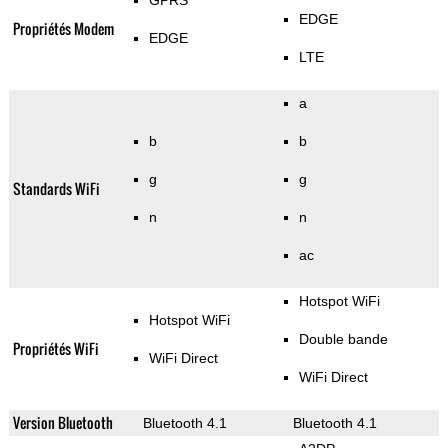
GPRS
EDGE
Propriétés Modem
EDGE
LTE
a
b
b
g
g
Standards WiFi
n
n
ac
Hotspot WiFi
Hotspot WiFi
Double bande
Propriétés WiFi
WiFi Direct
WiFi Direct
Version Bluetooth
Bluetooth 4.1
Bluetooth 4.1