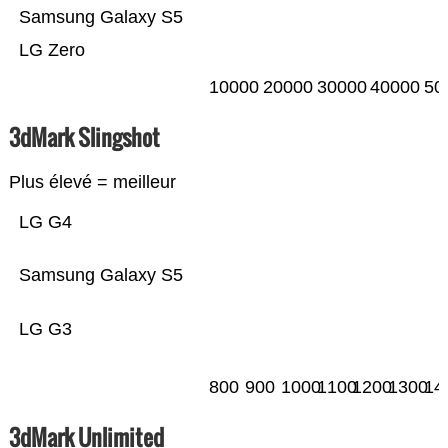
Samsung Galaxy S5
LG Zero
10000
20000
30000
40000
50
3dMark Slingshot
Plus élevé = meilleur
LG G4
Samsung Galaxy S5
LG G3
800
900
1000
1100
1200
1300
14
3dMark Unlimited