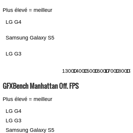
Plus élevé = meilleur
LG G4
Samsung Galaxy S5
LG G3
13000
14000
15000
16000
17000
18000
19
GFXBench Manhattan Off. FPS
Plus élevé = meilleur
LG G4
LG G3
Samsung Galaxy S5