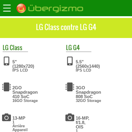
LG Class contre LG G4
LG
Class
LG
G4
5"
5.5"
(1280x720)
(2560x1440)
IPS LCD
IPS LCD
2GO
3GO
Snapdragon
Snapdragon
410 SoC
808 SoC
16GO Storage
32GO Storage
13-MP
16-MP,
1
f/1.8,
Arrière
OIS
Appareil
1