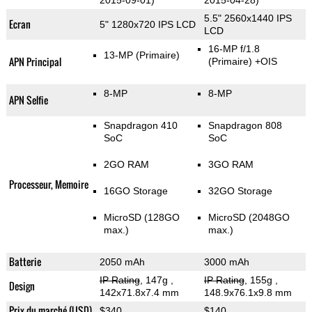
2015-09-01)
2015-04-28)
5.5" 2560x1440 IPS
Ecran
5" 1280x720 IPS LCD
LCD
16-MP f/1.8
13-MP
(Primaire)
APN Principal
(Primaire)
+OIS
8-MP
8-MP
APN Selfie
Snapdragon 410
Snapdragon 808
SoC
SoC
2GO RAM
3GO RAM
Processeur, Memoire
16GO Storage
32GO Storage
MicroSD (128GO
MicroSD (2048GO
max.)
max.)
Batterie
2050 mAh
3000 mAh
IP Rating
, 147g
,
IP Rating
, 155g
,
Design
142x71.8x7.4 mm
148.9x76.1x9.8 mm
Prix du marché (USD)
$340
$140