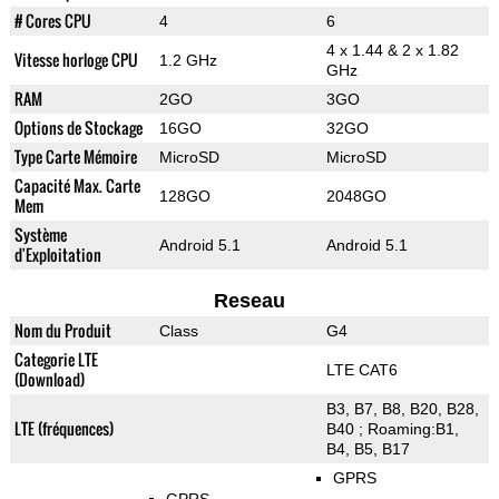
# Cores CPU
4
6
4 x 1.44 & 2 x 1.82
Vitesse horloge CPU
1.2 GHz
GHz
RAM
2GO
3GO
Options de Stockage
16GO
32GO
Type Carte Mémoire
MicroSD
MicroSD
Capacité Max. Carte
128GO
2048GO
Mem
Système
Android 5.1
Android 5.1
d'Exploitation
Reseau
Nom du Produit
Class
G4
Categorie LTE
LTE CAT6
(Download)
B3, B7, B8, B20, B28,
LTE (fréquences)
B40 ; Roaming:B1,
B4, B5, B17
GPRS