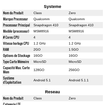
Systeme
Nom du Produit
Class
Zero
Marque Processeur
Qualcomm
Qualcomm
Processeur Principal
Snapdragon 410
Snapdragon 410
Modèle (processeur)
MSM8916
MSM8916
# Cores CPU
4
4
Vitesse horloge CPU
1.2 GHz
1.2 GHz
RAM
2GO
1.5GO
Options de Stockage
16GO
16GO
Type Carte Mémoire
MicroSD
MicroSD
Capacité Max. Carte
128GO
256GO
Mem
Système
Android 5.1
Android 5.1.1
d'Exploitation
Reseau
Nom du Produit
Class
Zero
Categorie LTE