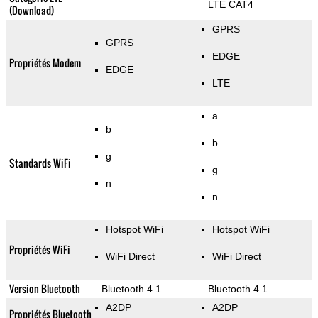
LTE CAT4
(Download)
GPRS
GPRS
EDGE
Propriétés Modem
EDGE
LTE
a
b
b
g
Standards WiFi
g
n
n
Hotspot WiFi
Hotspot WiFi
Propriétés WiFi
WiFi Direct
WiFi Direct
Version Bluetooth
Bluetooth 4.1
Bluetooth 4.1
A2DP
A2DP
Propriétés Bluetooth