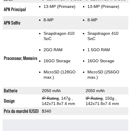
13-MP
(Primaire)
13-MP
(Primaire)
APN Principal
8-MP
8-MP
APN Selfie
Snapdragon 410
Snapdragon 410
SoC
SoC
2GO RAM
1.5GO RAM
Processeur, Memoire
16GO Storage
16GO Storage
MicroSD (128GO
MicroSD (256GO
max.)
max.)
Batterie
2050 mAh
2050 mAh
IP Rating
, 147g
,
IP Rating
, 150g
,
Design
142x71.8x7.4 mm
142x71.8x7.4 mm
Prix du marché (USD)
$340