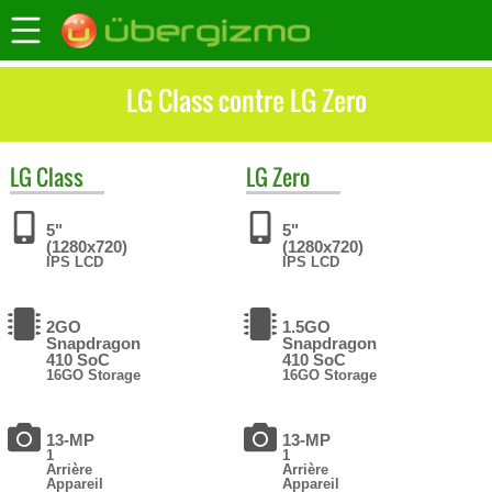
LG Class contre LG Zero
LG
Class
LG
Zero
5"
5"
(1280x720)
(1280x720)
IPS LCD
IPS LCD
2GO
1.5GO
Snapdragon
Snapdragon
410 SoC
410 SoC
16GO Storage
16GO Storage
13-MP
13-MP
1
1
Arrière
Arrière
Appareil
Appareil