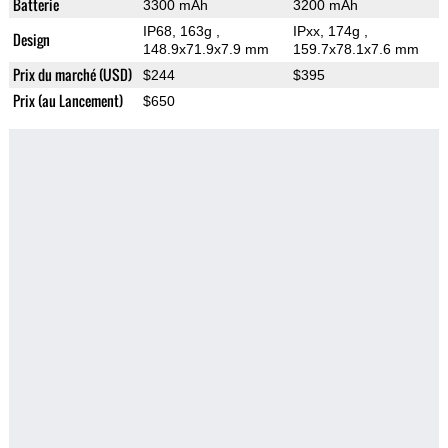
Batterie
3300 mAh
3200 mAh
IP68, 163g
,
IPxx, 174g
,
Design
148.9x71.9x7.9 mm
159.7x78.1x7.6 mm
Prix du marché (USD)
$244
$395
Prix (au Lancement)
$650