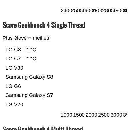
24000
25000
26000
27000
28000
29000
30
Score Geekbench 4 Single-Thread
Plus élevé = meilleur
LG G8 ThinQ
LG G7 ThinQ
LG V30
Samsung Galaxy S8
LG G6
Samsung Galaxy S7
LG V20
1000
1500
2000
2500
3000
35
Score Geekbench 4 Multi-Thread