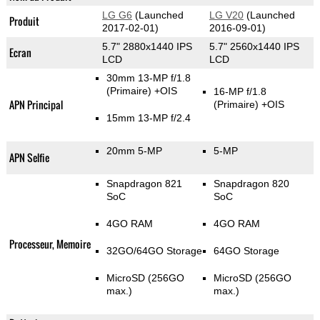
LG G6
(Launched
LG V20
(Launched
Produit
2017-02-01)
2016-09-01)
5.7" 2880x1440 IPS
5.7" 2560x1440 IPS
Ecran
LCD
LCD
30mm 13-MP f/1.8
(Primaire)
+OIS
16-MP f/1.8
APN Principal
(Primaire)
+OIS
15mm 13-MP f/2.4
20mm 5-MP
5-MP
APN Selfie
Snapdragon 821
Snapdragon 820
SoC
SoC
4GO RAM
4GO RAM
Processeur, Memoire
32GO/64GO Storage
64GO Storage
MicroSD (256GO
MicroSD (256GO
max.)
max.)