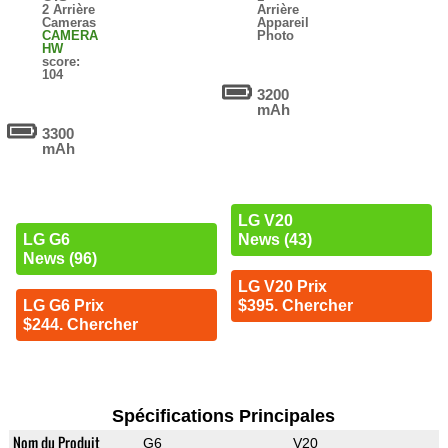
2 Arrière
Arrière
Cameras
Appareil
CAMERA
Photo
HW
score:
104
3200
mAh
3300
mAh
LG V20
News (43)
LG G6
News (96)
LG V20 Prix
$395. Chercher
LG G6 Prix
$244. Chercher
Spécifications Principales
Nom du Produit
G6
V20