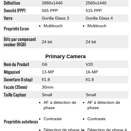
Définition
2880x1440
2560x1440
Densité (PPP)
565 PPP
515 PPP
Verre
Gorilla Glass 3
Gorilla Glass 4
Multitouch
Multitouch
Propriété Ecran
Bits par composant
24 bit
24 bit
couleur (RGB)
Primary Camera
Nom du Produit
G6
V20
Mégapixel
13-MP
16-MP
Ouverture (f-stop)
f/1.8
f/1.8
Focale (35mm)
30mm
Taille Capteur
Small
Small
AF à détection de
AF à détection de
phase
phase
Contraste
Contraste
Propriétés autofocus
Détection de phase à
Détection de phase à