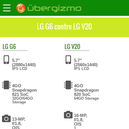
LG G6 contre LG V20
LG
G6
LG
V20
5.7"
5.7"
(2880x1440)
(2560x1440)
IPS LCD
IPS LCD
4GO
4GO
Snapdragon
Snapdragon
821 SoC
820 SoC
32GO/64GO
64GO Storage
Storage
16-MP,
13-MP,
f/1.8,
f/1.8,
OIS
OIS
1