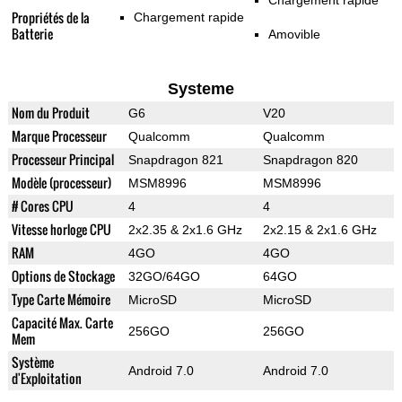
Chargement rapide
Propriétés de la
Chargement rapide
Batterie
Amovible
Systeme
Nom du Produit
G6
V20
Marque Processeur
Qualcomm
Qualcomm
Processeur Principal
Snapdragon 821
Snapdragon 820
Modèle (processeur)
MSM8996
MSM8996
# Cores CPU
4
4
Vitesse horloge CPU
2x2.35 & 2x1.6 GHz
2x2.15 & 2x1.6 GHz
RAM
4GO
4GO
Options de Stockage
32GO/64GO
64GO
Type Carte Mémoire
MicroSD
MicroSD
Capacité Max. Carte
256GO
256GO
Mem
Système
Android 7.0
Android 7.0
d'Exploitation