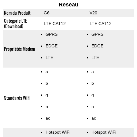
Reseau
Nom du Produit
G6
V20
Categorie LTE
LTE CAT12
LTE CAT12
(Download)
GPRS
GPRS
EDGE
EDGE
Propriétés Modem
LTE
LTE
a
a
b
b
g
g
Standards WiFi
n
n
ac
ac
Hotspot WiFi
Hotspot WiFi