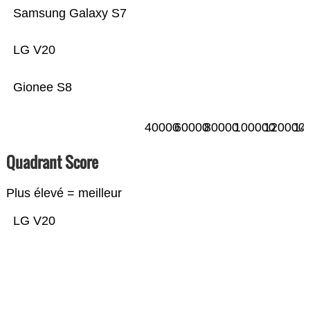
Samsung Galaxy S7
LG V20
Gionee S8
40000
60000
80000
100000
120000
14
Quadrant Score
Plus élevé = meilleur
LG V20