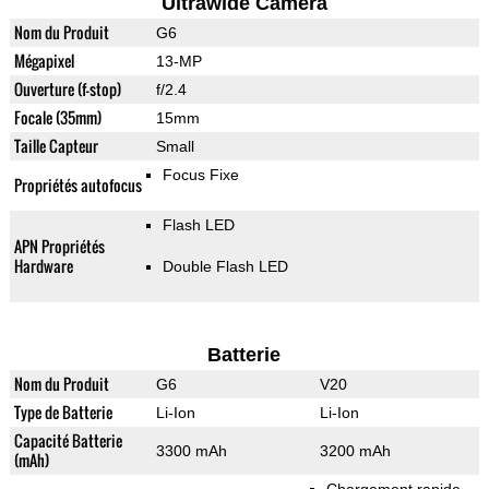
Ultrawide Camera
Nom du Produit
G6
Mégapixel
13-MP
Ouverture (f-stop)
f/2.4
Focale (35mm)
15mm
Taille Capteur
Small
Focus Fixe
Propriétés autofocus
Flash LED
APN Propriétés
Hardware
Double Flash LED
Batterie
Nom du Produit
G6
V20
Type de Batterie
Li-Ion
Li-Ion
Capacité Batterie
3300 mAh
3200 mAh
(mAh)