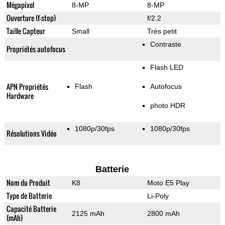
Mégapixel
8-MP
8-MP
Ouverture (f-stop)
f/2.2
Taille Capteur
Small
Très petit
Contraste
Propriétés autofocus
Flash LED
APN Propriétés
Flash
Autofocus
Hardware
photo HDR
1080p/30fps
1080p/30fps
Résolutions Vidéo
Batterie
Nom du Produit
K8
Moto E5 Play
Type de Batterie
Li-Poly
Capacité Batterie
2125 mAh
2800 mAh
(mAh)