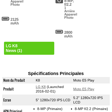
8-MP,
Appareil
f/2.2
Photo
1
Arrière
Appareil
Photo
2125
mAh
2800
mAh
LG K8
News (1)
Spécifications Principales
Nom du Produit
K8
Moto E5 Play
LG K8
(Launched
Produit
Moto E5 Play
2016-02-01)
5.2" 1280x720 IPS
Ecran
5" 1280x720 IPS LCD
LCD
8-MP
(Primaire)
8-MP f/2.2
(Primaire)
APN Principal