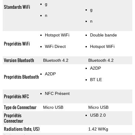
g
Standards WiFi
g
n
n
Hotspot WiFi
Double bande
Propriétés WiFi
WiFi Direct
Hotspot WiFi
Version Bluetooth
Bluetooth 4.2
Bluetooth 4.2
A2DP
A2DP
Propriétés Bluetooth
BT LE
NFC Présent
Propriétés NFC
Type de Connecteur
Micro USB
Micro USB
Propriétés
USB 2.0
Connecteur
Radiations (tete, US)
1.42 W/Kg