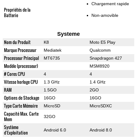
Chargement rapide
Propriétés de la
Batterie
Non-amovible
Systeme
Nom du Produit
K8
Moto E5 Play
Marque Processeur
Mediatek
Qualcomm
Processeur Principal
MT6735
Snapdragon 427
Modèle (processeur)
MSM8920
# Cores CPU
4
4
Vitesse horloge CPU
1.3 GHz
1.4 GHz
RAM
1.5GO
2GO
Options de Stockage
16GO
16GO
Type Carte Mémoire
MicroSD
MicroSDXC
Capacité Max. Carte
32GO
Mem
Système
Android 6.0
Android 8.0
d'Exploitation