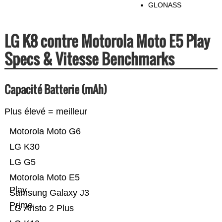
GLONASS
LG K8 contre Motorola Moto E5 Play
Specs & Vitesse Benchmarks
Capacité Batterie (mAh)
Plus élevé = meilleur
Motorola Moto G6
LG K30
LG G5
Motorola Moto E5
Play
Samsung Galaxy J3
Prime
LG Aristo 2 Plus