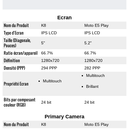
Ecran
Nom du Produit
K8
Moto E5 Play
Type d'Ecran
IPS LCD
IPS LCD
Taille (Diagonale,
5"
5.2"
Pouces)
Ratio écran/appareil
66.7%
66.7%
Définition
1280x720
1280x720
Densité (PPP)
294 PPP
282 PPP
Multitouch
Multitouch
Propriété Ecran
Brillant
Bits par composant
24 bit
24 bit
couleur (RGB)
Primary Camera
Nom du Produit
K8
Moto E5 Play