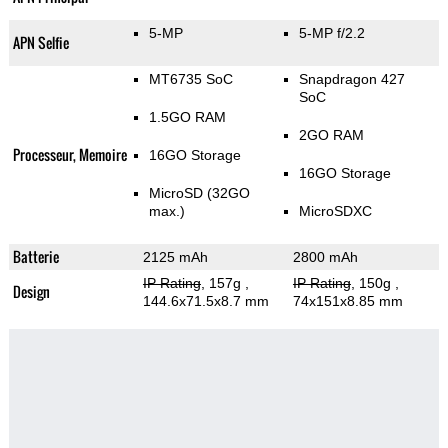
5-MP
5-MP f/2.2
APN Selfie
MT6735 SoC
Snapdragon 427
SoC
1.5GO RAM
2GO RAM
Processeur, Memoire
16GO Storage
16GO Storage
MicroSD (32GO
max.)
MicroSDXC
Batterie
2125 mAh
2800 mAh
IP Rating
, 157g
,
IP Rating
, 150g
,
Design
144.6x71.5x8.7 mm
74x151x8.85 mm