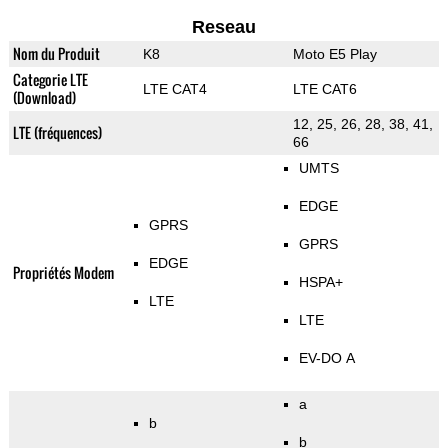
Reseau
Nom du Produit
K8
Moto E5 Play
Categorie LTE
LTE CAT4
LTE CAT6
(Download)
12, 25, 26, 28, 38, 41,
LTE (fréquences)
66
UMTS
EDGE
GPRS
GPRS
EDGE
Propriétés Modem
HSPA+
LTE
LTE
EV-DO A
a
b
b