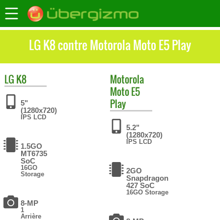
LG K8 contre Motorola Moto E5 Play
LG
K8
Motorola
Moto E5
Play
5"
(1280x720)
IPS LCD
5.2"
(1280x720)
IPS LCD
1.5GO
MT6735
SoC
16GO
2GO
Storage
Snapdragon
427 SoC
16GO Storage
8-MP
1
Arrière