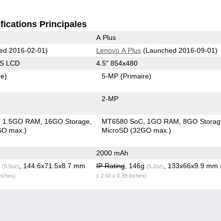
fications Principales
A Plus
ed 2016-02-01)
Lenovo A Plus
(Launched 2016-09-01)
PS LCD
4.5" 854x480
re)
5-MP
(Primaire)
2-MP
1.5GO RAM
16GO Storage
MT6580 SoC
1GO RAM
8GO Storag
GO max.)
MicroSD (32GO max.)
2000 mAh
g
, 144.6x71.5x8.7 mm
IP Rating
, 146g
, 133x66x9.9 mm
(5.5oz)
(5.2oz)
inches)
x 2.60 x 0.39 inches)