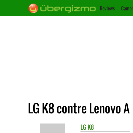
Reviews
Camer
LG K8 contre Lenovo A 
LG
K8