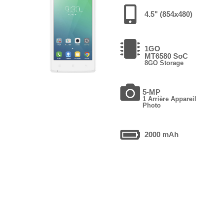
4.5" (854x480)
1GO
MT6580 SoC
8GO Storage
5-MP
1 Arrière Appareil
Photo
2000 mAh