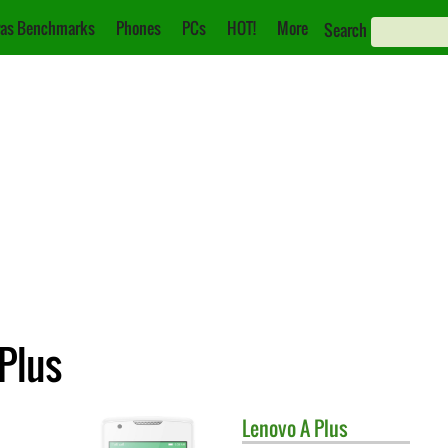
as Benchmarks
Phones
PCs
HOT!
More
Search
Plus
Lenovo
A Plus