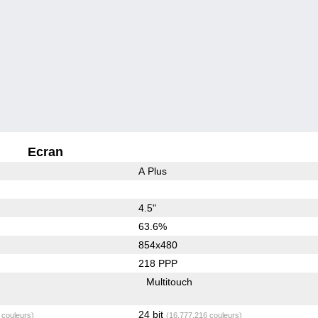
Ecran
A Plus
4.5"
63.6%
854x480
218 PPP
Multitouch
24 bit
 couleurs)
(16,777,216 couleurs)