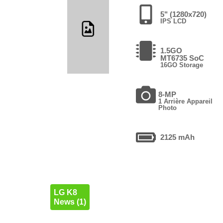
5" (1280x720)
IPS LCD
1.5GO
MT6735 SoC
16GO Storage
8-MP
1 Arrière Appareil
Photo
2125 mAh
LG K8
News (1)