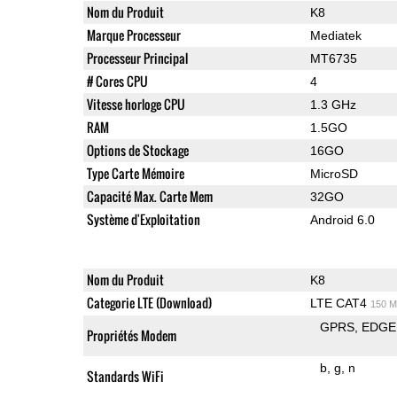
Nom du Produit
K8
Marque Processeur
Mediatek
Processeur Principal
MT6735
# Cores CPU
4
Vitesse horloge CPU
1.3 GHz
RAM
1.5GO
Options de Stockage
16GO
Type Carte Mémoire
MicroSD
Capacité Max. Carte Mem
32GO
Système d'Exploitation
Android 6.0
Nom du Produit
K8
Categorie LTE (Download)
LTE CAT4
150 M
GPRS
EDGE
Propriétés Modem
b
g
n
Standards WiFi