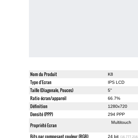
Nom du Produit
K8
Type d'Ecran
IPS LCD
Taille (Diagonale, Pouces)
5"
Ratio écran/appareil
66.7%
Définition
1280x720
Densité (PPP)
294 PPP
Multitouch
Propriété Ecran
Bits par composant couleur (RGB)
24 bit
(16,777,216