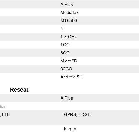
A Plus
Mediatek
MT6580
4
1.3 GHz
1GO
8GO
MicroSD
32GO
Android 5.1
Reseau
A Plus
bps
LTE
GPRS
EDGE
b
g
n