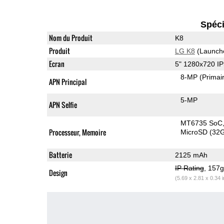
Spéci
Nom du Produit
K8
Produit
LG K8
(Launch
Ecran
5" 1280x720 I
8-MP
(Primai
APN Principal
5-MP
APN Selfie
MT6735 SoC
Processeur, Memoire
MicroSD (32
Batterie
2125 mAh
IP Rating
, 157
Design
(5.69 x 2.81 x 0.34 