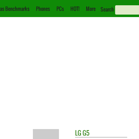
as Benchmarks
Phones
PCs
HOT!
More
Search
LG
G5