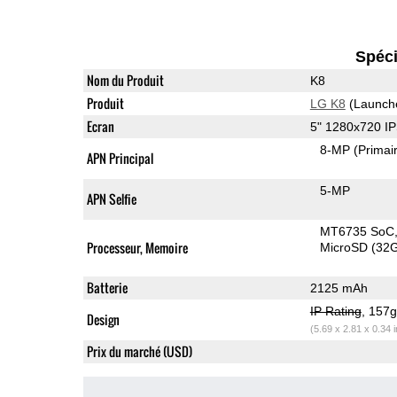
Spéci
Nom du Produit
K8
Produit
LG K8
(Launch
Ecran
5" 1280x720 I
8-MP
(Primai
APN Principal
5-MP
APN Selfie
MT6735 SoC
Processeur, Memoire
MicroSD (32
Batterie
2125 mAh
IP Rating
, 157
Design
(5.69 x 2.81 x 0.34 
Prix du marché (USD)