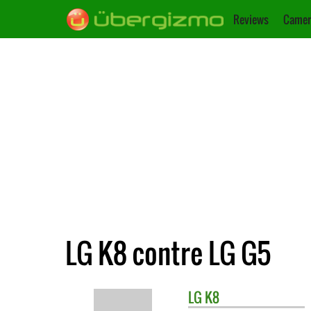
Reviews
Camer
LG K8 contre LG G5
LG
K8