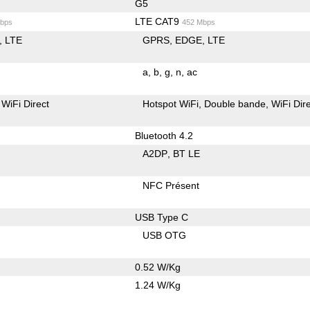
G5
LTE CAT9
bps
452 Mbps
LTE
GPRS
EDGE
LTE
a
b
g
n
ac
WiFi Direct
Hotspot WiFi
Double bande
WiFi Dir
Bluetooth 4.2
A2DP
BT LE
NFC Présent
USB Type C
USB OTG
0.52 W/Kg
1.24 W/Kg