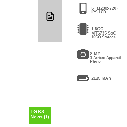
5" (1280x720)
IPS LCD
1.5GO
MT6735 SoC
16GO Storage
8-MP
1 Arrière Appareil
Photo
2125 mAh
LG K8
News (1)