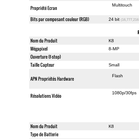
Multitouch
Propriété Ecran
Bits par composant couleur (RGB)
24 bit
(16,777,216
Nom du Produit
K8
Mégapixel
8-MP
Ouverture (f-stop)
Taille Capteur
Small
Flash
APN Propriétés Hardware
1080p/30fps
Résolutions Vidéo
Nom du Produit
K8
Type de Batterie