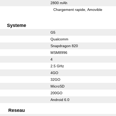
2800 mAh
Chargement rapide
Amovible
Systeme
G5
Qualcomm
Snapdragon 820
MSM8996
4
2.5 GHz
4GO
32GO
MicroSD
200GO
Android 6.0
Reseau