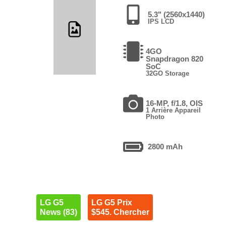
5.3" (2560x1440)
IPS LCD
4GO
Snapdragon 820
SoC
32GO Storage
16-MP, f/1.8, OIS
1 Arrière Appareil
Photo
2800 mAh
LG G5
LG G5 Prix
News (83)
$545. Chercher