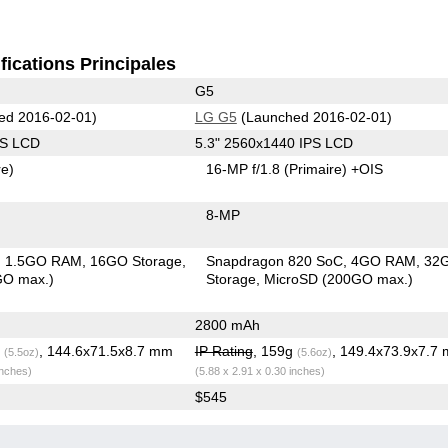
fications Principales
G5
ed 2016-02-01)
LG G5
(Launched 2016-02-01)
PS LCD
5.3" 2560x1440 IPS LCD
re)
16-MP f/1.8
(Primaire)
+OIS
8-MP
1.5GO RAM
16GO Storage
Snapdragon 820 SoC
4GO RAM
32
GO max.)
Storage
MicroSD (200GO max.)
2800 mAh
g
, 144.6x71.5x8.7 mm
IP Rating
, 159g
, 149.4x73.9x7.7
(5.5oz)
(5.6oz)
inches)
(5.88 x 2.91 x 0.30 inches)
$545