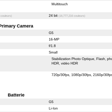
Multitouch
24 bit
 couleurs)
(16,777,216 couleurs)
Primary Camera
G5
16-MP
f/1.8
Small
Stabilization Photo Optique
Flash
ph
HDR
vidéo HDR
720p/30fps
1080p/30fps
2160p/30fp
Batterie
G5
Li-Ion