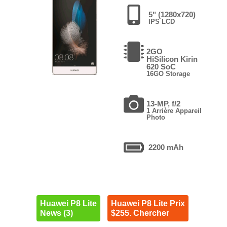
5" (1280x720)
IPS LCD
2GO
HiSilicon Kirin
620 SoC
16GO Storage
13-MP, f/2
1 Arrière Appareil
Photo
2200 mAh
Huawei P8 Lite
Huawei P8 Lite Prix
News (3)
$255. Chercher