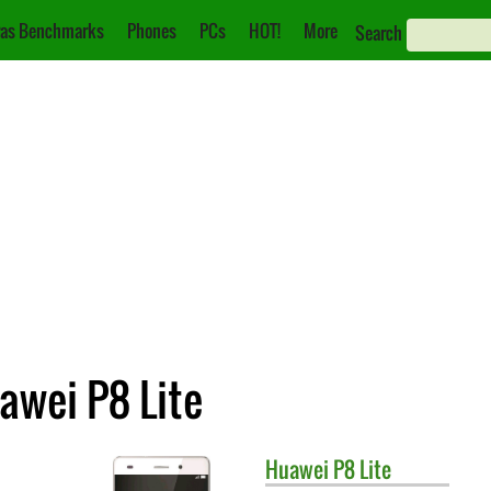
as Benchmarks
Phones
PCs
HOT!
More
Search
awei P8 Lite
Huawei
P8 Lite