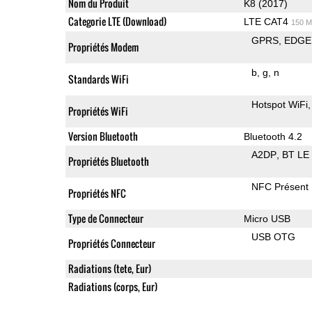
Nom du Produit
K8 (2017)
Categorie LTE (Download)
LTE CAT4
150 M
GPRS
EDGE
Propriétés Modem
b
g
n
Standards WiFi
Hotspot WiFi
Propriétés WiFi
Version Bluetooth
Bluetooth 4.2
A2DP
BT LE
Propriétés Bluetooth
NFC Présent
Propriétés NFC
Type de Connecteur
Micro USB
USB OTG
Propriétés Connecteur
Radiations (tete, Eur)
Radiations (corps, Eur)