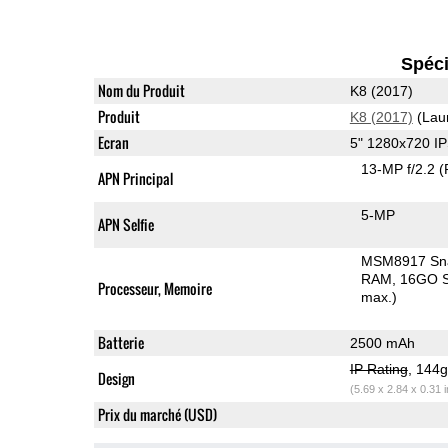
Spéci
Nom du Produit
K8 (2017)
Produit
K8 (2017)
(Lau
Ecran
5" 1280x720 I
13-MP f/2.2
(
APN Principal
5-MP
APN Selfie
MSM8917 Sn
RAM
16GO S
Processeur, Memoire
max.)
Batterie
2500 mAh
IP Rating
, 144
Design
(5.69 x 2.84 x 0.31 
Prix du marché (USD)