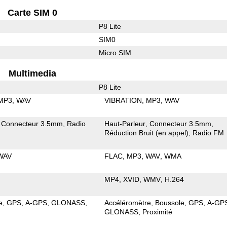
Carte SIM 0
P8 Lite
SIM0
Micro SIM
Multimedia
P8 Lite
MP3
WAV
VIBRATION
MP3
WAV
Connecteur 3.5mm
Radio
Haut-Parleur
Connecteur 3.5mm
Réduction Bruit (en appel)
Radio FM
WAV
FLAC
MP3
WAV
WMA
MP4
XVID
WMV
H.264
e
GPS
A-GPS
GLONASS
Accéléromètre
Boussole
GPS
A-GP
GLONASS
Proximité