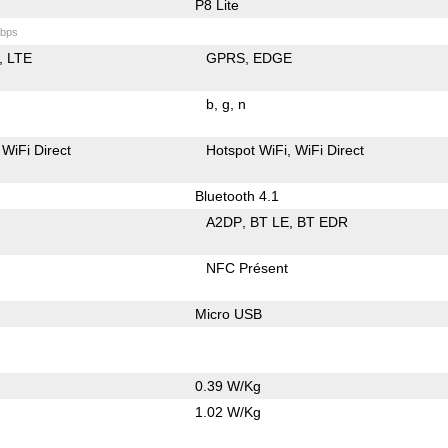
P8 Lite
bps
LTE
GPRS
EDGE
b
g
n
WiFi Direct
Hotspot WiFi
WiFi Direct
Bluetooth 4.1
A2DP
BT LE
BT EDR
NFC Présent
Micro USB
0.39 W/Kg
1.02 W/Kg