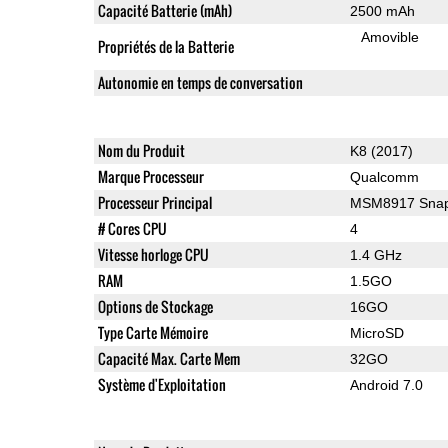
Capacité Batterie (mAh)
2500 mAh
Amovible
Propriétés de la Batterie
Autonomie en temps de conversation
Nom du Produit
K8 (2017)
Marque Processeur
Qualcomm
Processeur Principal
MSM8917 Snap
# Cores CPU
4
Vitesse horloge CPU
1.4 GHz
RAM
1.5GO
Options de Stockage
16GO
Type Carte Mémoire
MicroSD
Capacité Max. Carte Mem
32GO
Système d'Exploitation
Android 7.0