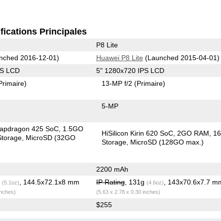
fications Principales
P8 Lite
nched 2016-12-01)
Huawei P8 Lite
(Launched 2015-04-01)
PS LCD
5" 1280x720 IPS LCD
Primaire)
13-MP f/2
(Primaire)
5-MP
apdragon 425 SoC
1.5GO
HiSilicon Kirin 620 SoC
2GO RAM
1
torage
MicroSD (32GO
Storage
MicroSD (128GO max.)
2200 mAh
g
, 144.5x72.1x8 mm
IP Rating
, 131g
, 143x70.6x7.7 m
(5.1oz)
(4.6oz)
inches)
(5.63 x 2.78 x 0.30 inches)
$255