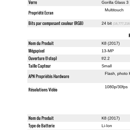
Verre
Gorilla Glass 3
Multitouch
Propriété Ecran
Bits par composant couleur (RGB)
24 bit
(16,777,216
Nom du Produit
K8 (2017)
Mégapixel
13-MP
Ouverture (f-stop)
f/2.2
Taille Capteur
Small
Flash
photo
APN Propriétés Hardware
1080p/30fps
Résolutions Vidéo
Nom du Produit
K8 (2017)
Type de Batterie
Li-Ion