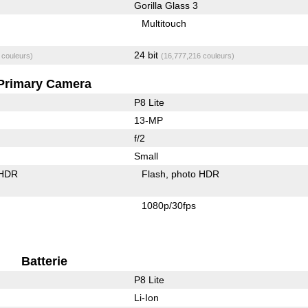
Gorilla Glass 3
Multitouch
24 bit
 couleurs)
(16,777,216 couleurs)
Primary Camera
P8 Lite
13-MP
f/2
Small
 HDR
Flash
photo HDR
1080p/30fps
Batterie
P8 Lite
Li-Ion