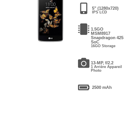
5" (1280x720)
IPS LCD
1.5GO
MSM8917
Snapdragon 425
SoC
16GO Storage
13-MP, f/2.2
1 Arrière Appareil
Photo
2500 mAh