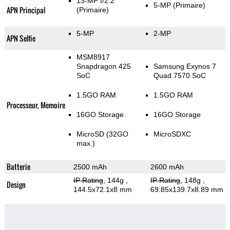
13-MP f/2.2
5-MP
(Primaire)
APN Principal
(Primaire)
5-MP
2-MP
APN Selfie
MSM8917
Snapdragon 425
Samsung Exynos 7
SoC
Quad 7570 SoC
1.5GO RAM
1.5GO RAM
Processeur, Memoire
16GO Storage
16GO Storage
MicroSD (32GO
MicroSDXC
max.)
Batterie
2500 mAh
2600 mAh
IP Rating
, 144g
,
IP Rating
, 148g
,
Design
144.5x72.1x8 mm
69.85x139.7x8.89 mm