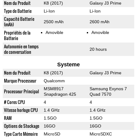
Nom du Produit
K8 (2017)
Galaxy J3 Prime
Type de Batterie
Li-Ion
Li-Ion
Capacité Batterie
2500 mAh
2600 mAh
(mAh)
Propriétés de la
Amovible
Amovible
Batterie
Autonomie en temps
20 hours
de conversation
Systeme
Nom du Produit
K8 (2017)
Galaxy J3 Prime
Marque Processeur
Qualcomm
MSM8917
Samsung Exynos 7
Processeur Principal
Snapdragon 425
Quad 7570
# Cores CPU
4
4
Vitesse horloge CPU
1.4 GHz
1.4 GHz
RAM
1.5GO
1.5GO
Options de Stockage
16GO
16GO
Type Carte Mémoire
MicroSD
MicroSDXC