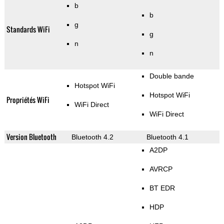
b
b
g
Standards WiFi
g
n
n
Double bande
Hotspot WiFi
Hotspot WiFi
Propriétés WiFi
WiFi Direct
WiFi Direct
Version Bluetooth
Bluetooth 4.2
Bluetooth 4.1
A2DP
AVRCP
BT EDR
HDP