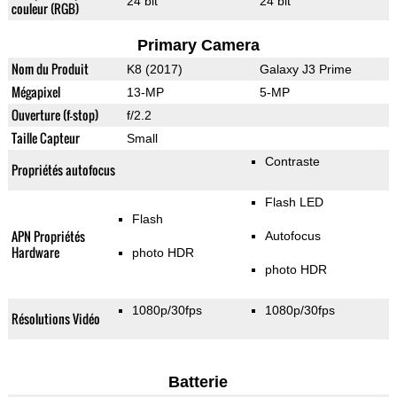
24 bit
24 bit
couleur (RGB)
Primary Camera
Nom du Produit
K8 (2017)
Galaxy J3 Prime
Mégapixel
13-MP
5-MP
Ouverture (f-stop)
f/2.2
Taille Capteur
Small
Contraste
Propriétés autofocus
Flash LED
Flash
APN Propriétés
Autofocus
Hardware
photo HDR
photo HDR
1080p/30fps
1080p/30fps
Résolutions Vidéo
Batterie