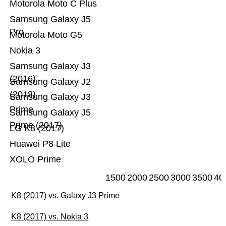
Motorola Moto C Plus
Samsung Galaxy J5
Pro
Motorola Moto G5
Nokia 3
Samsung Galaxy J3
(2016)
Samsung Galaxy J2
(2018)
Samsung Galaxy J3
Prime
Samsung Galaxy J5
Prime (2017)
LG K8 (2017)
Huawei P8 Lite
XOLO Prime
1500
2000
2500
3000
3500
40
K8 (2017) vs. Galaxy J3 Prime
K8 (2017) vs. Nokia 3