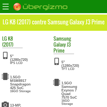
LG K8 (2017) contre Samsung Galaxy J3 Prime
LG
K8
Samsung
(2017)
Galaxy J3
Prime
5"
(1280x720)
5"
IPS LCD
(1280x720)
TFT LCD
1.5GO
MSM8917
1.5GO
Snapdragon
Samsung
425 SoC
Exynos 7
16GO Storage
Quad
7570 SoC
16GO
Storage
13-MP,