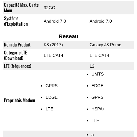
Capacité Max. Carte
32GO
Mem
Système
Android 7.0
Android 7.0
d'Exploitation
Reseau
Nom du Produit
K8 (2017)
Galaxy J3 Prime
Categorie LTE
LTE CAT4
LTE CAT4
(Download)
LTE (fréquences)
12
UMTS
GPRS
EDGE
EDGE
GPRS
Propriétés Modem
LTE
HSPA+
LTE
a