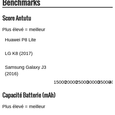
Benchmarks
Score Antutu
Plus élevé = meilleur
Huawei P8 Lite
LG K8 (2017)
Samsung Galaxy J3
(2016)
15000
20000
25000
30000
35000
40
Capacité Batterie (mAh)
Plus élevé = meilleur