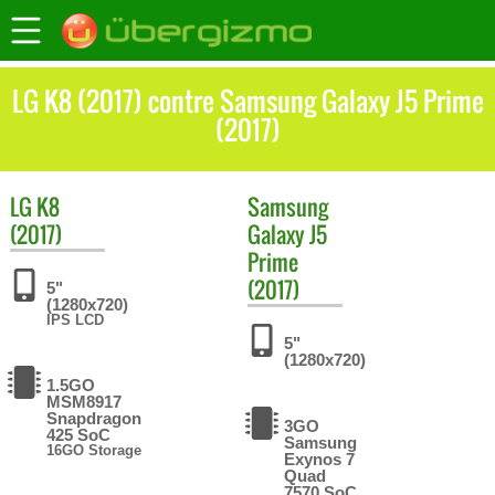
LG K8 (2017) contre Samsung Galaxy J5 Prime
(2017)
LG
K8
Samsung
(2017)
Galaxy J5
Prime
(2017)
5"
(1280x720)
IPS LCD
5"
(1280x720)
1.5GO
MSM8917
Snapdragon
3GO
425 SoC
Samsung
16GO Storage
Exynos 7
Quad
7570 SoC