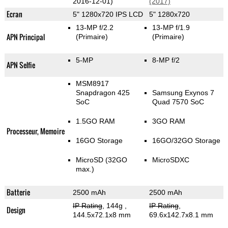
2016-12-01)
(2017)
Ecran
5" 1280x720 IPS LCD
5" 1280x720
13-MP f/2.2
13-MP f/1.9
APN Principal
(Primaire)
(Primaire)
5-MP
8-MP f/2
APN Selfie
MSM8917
Snapdragon 425
Samsung Exynos 7
SoC
Quad 7570 SoC
1.5GO RAM
3GO RAM
Processeur, Memoire
16GO Storage
16GO/32GO Storage
MicroSD (32GO
MicroSDXC
max.)
Batterie
2500 mAh
2500 mAh
IP Rating
, 144g
,
IP Rating
,
Design
144.5x72.1x8 mm
69.6x142.7x8.1 mm