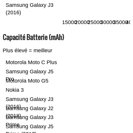
Samsung Galaxy J3
(2016)
15000
20000
25000
30000
35000
40
Capacité Batterie (mAh)
Plus élevé = meilleur
Motorola Moto C Plus
Samsung Galaxy J5
Pro
Motorola Moto G5
Nokia 3
Samsung Galaxy J3
(2016)
Samsung Galaxy J2
(2018)
Samsung Galaxy J3
Prime
Samsung Galaxy J5