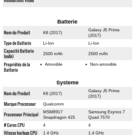
Résolutions Vidéo
Batterie
Galaxy J5 Prime
Nom du Produit
K8 (2017)
(2017)
Type de Batterie
Li-Ion
Li-Ion
Capacité Batterie
2500 mAh
2500 mAh
(mAh)
Propriétés de la
Amovible
Non-amovible
Batterie
Systeme
Galaxy J5 Prime
Nom du Produit
K8 (2017)
(2017)
Marque Processeur
Qualcomm
MSM8917
Samsung Exynos 7
Processeur Principal
Snapdragon 425
Quad 7570
# Cores CPU
4
4
Vitesse horloge CPU
1.4 GHz
1.4 GHz