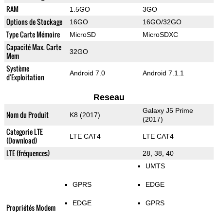
RAM
1.5GO
3GO
Options de Stockage
16GO
16GO/32GO
Type Carte Mémoire
MicroSD
MicroSDXC
Capacité Max. Carte
32GO
Mem
Système
Android 7.0
Android 7.1.1
d'Exploitation
Reseau
Galaxy J5 Prime
Nom du Produit
K8 (2017)
(2017)
Categorie LTE
LTE CAT4
LTE CAT4
(Download)
LTE (fréquences)
28, 38, 40
UMTS
GPRS
EDGE
EDGE
GPRS
Propriétés Modem