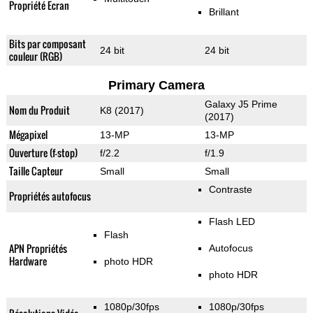
Propriété Ecran
Brillant
Bits par composant
24 bit
24 bit
couleur (RGB)
Primary Camera
Galaxy J5 Prime
Nom du Produit
K8 (2017)
(2017)
Mégapixel
13-MP
13-MP
Ouverture (f-stop)
f/2.2
f/1.9
Taille Capteur
Small
Small
Contraste
Propriétés autofocus
Flash LED
Flash
APN Propriétés
Autofocus
Hardware
photo HDR
photo HDR
1080p/30fps
1080p/30fps