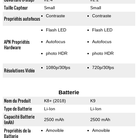
Taille Capteur
Small
Small
Contraste
Contraste
Propriétés autofocus
Flash LED
Flash LED
APN Propriétés
Autofocus
Autofocus
Hardware
photo HDR
photo HDR
1080p/30fps
720p/30fps
Résolutions Vidéo
Batterie
Nom du Produit
K8+ (2018)
K9
Type de Batterie
Li-Ion
Li-Ion
Capacité Batterie
2500 mAh
2500 mAh
(mAh)
Propriétés de la
Amovible
Amovible
Batterie