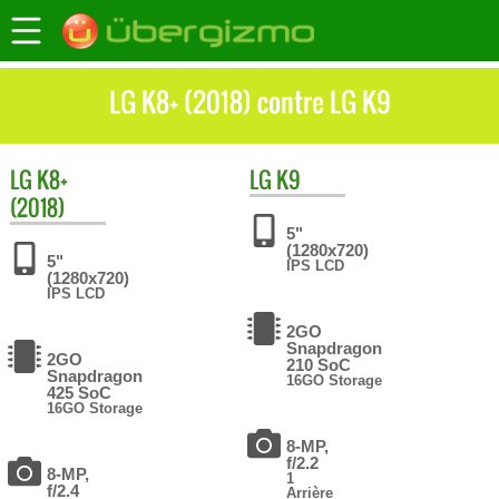
LG K8+ (2018) contre LG K9
LG
K8+
LG
K9
(2018)
5"
(1280x720)
5"
IPS LCD
(1280x720)
IPS LCD
2GO
Snapdragon
2GO
210 SoC
Snapdragon
16GO Storage
425 SoC
16GO Storage
8-MP,
f/2.2
8-MP,
1
f/2.4
Arrière