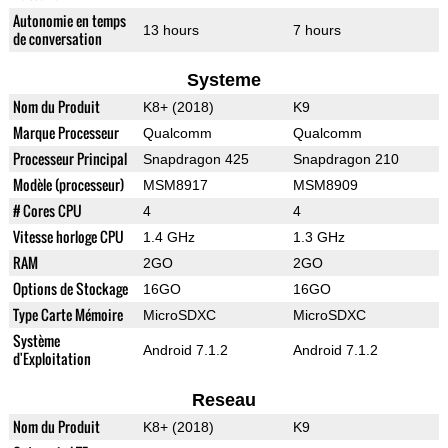
Autonomie en temps
13 hours
7 hours
de conversation
Systeme
Nom du Produit
K8+ (2018)
K9
Marque Processeur
Qualcomm
Qualcomm
Processeur Principal
Snapdragon 425
Snapdragon 210
Modèle (processeur)
MSM8917
MSM8909
# Cores CPU
4
4
Vitesse horloge CPU
1.4 GHz
1.3 GHz
RAM
2GO
2GO
Options de Stockage
16GO
16GO
Type Carte Mémoire
MicroSDXC
MicroSDXC
Système
Android 7.1.2
Android 7.1.2
d'Exploitation
Reseau
Nom du Produit
K8+ (2018)
K9