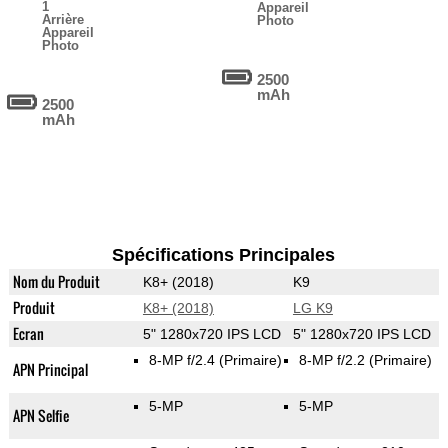
1
Appareil
Arrière
Photo
Appareil
Photo
2500
mAh
2500
mAh
Spécifications Principales
Nom du Produit
K8+ (2018)
K9
Produit
K8+ (2018)
LG K9
Ecran
5" 1280x720 IPS LCD
5" 1280x720 IPS LCD
8-MP f/2.4
(Primaire)
8-MP f/2.2
(Primaire)
APN Principal
5-MP
5-MP
APN Selfie