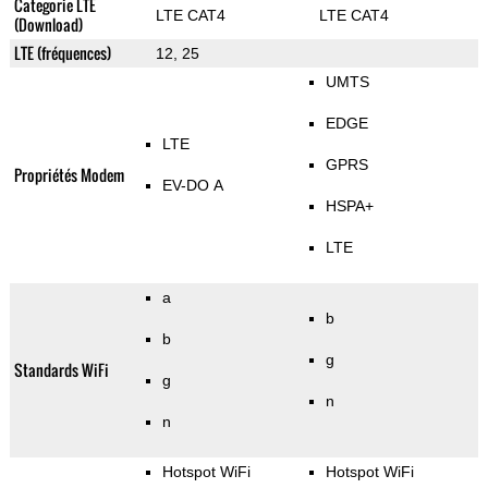
Categorie LTE
LTE CAT4
LTE CAT4
(Download)
LTE (fréquences)
12, 25
UMTS
EDGE
LTE
GPRS
Propriétés Modem
EV-DO A
HSPA+
LTE
a
b
b
g
Standards WiFi
g
n
n
Hotspot WiFi
Hotspot WiFi