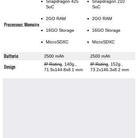
Snapdragon 425
Snapdragon 210
SoC
SoC
2GO RAM
2GO RAM
Processeur, Memoire
16GO Storage
16GO Storage
MicroSDXC
MicroSDXC
Batterie
2500 mAh
2500 mAh
IP Rating
, 140g
,
IP Rating
, 152g
,
Design
71.9x144.8x8.1 mm
73.2x146.3x8.2 mm