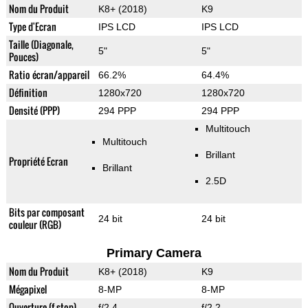
Nom du Produit
K8+ (2018)
K9
Type d'Ecran
IPS LCD
IPS LCD
Taille (Diagonale,
5"
5"
Pouces)
Ratio écran/appareil
66.2%
64.4%
Définition
1280x720
1280x720
Densité (PPP)
294 PPP
294 PPP
Multitouch
Multitouch
Brillant
Propriété Ecran
Brillant
2.5D
Bits par composant
24 bit
24 bit
couleur (RGB)
Primary Camera
Nom du Produit
K8+ (2018)
K9
Mégapixel
8-MP
8-MP
Ouverture (f-stop)
f/2.4
f/2.2