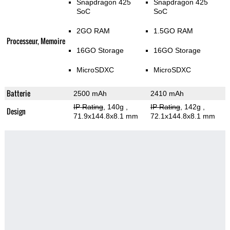
Snapdragon 425
Snapdragon 425
SoC
SoC
2GO RAM
1.5GO RAM
Processeur, Memoire
16GO Storage
16GO Storage
MicroSDXC
MicroSDXC
Batterie
2500 mAh
2410 mAh
IP Rating
, 140g
,
IP Rating
, 142g
,
Design
71.9x144.8x8.1 mm
72.1x144.8x8.1 mm