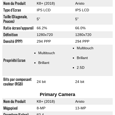
Nom du Produit
K8+ (2018)
Aristo
Type d'Ecran
IPS LCD
IPS LCD
Taille (Diagonale,
5"
5"
Pouces)
Ratio écran/appareil
66.2%
66.0%
Définition
1280x720
1280x720
Densité (PPP)
294 PPP
294 PPP
Multitouch
Multitouch
Brillant
Propriété Ecran
Brillant
2.5D
Bits par composant
24 bit
24 bit
couleur (RGB)
Primary Camera
Nom du Produit
K8+ (2018)
Aristo
Mégapixel
8-MP
13-MP
Ouverture (f-stop)
f/2.4