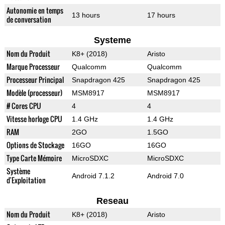
Autonomie en temps
13 hours
17 hours
de conversation
Systeme
Nom du Produit
K8+ (2018)
Aristo
Marque Processeur
Qualcomm
Qualcomm
Processeur Principal
Snapdragon 425
Snapdragon 425
Modèle (processeur)
MSM8917
MSM8917
# Cores CPU
4
4
Vitesse horloge CPU
1.4 GHz
1.4 GHz
RAM
2GO
1.5GO
Options de Stockage
16GO
16GO
Type Carte Mémoire
MicroSDXC
MicroSDXC
Système
Android 7.1.2
Android 7.0
d'Exploitation
Reseau
Nom du Produit
K8+ (2018)
Aristo