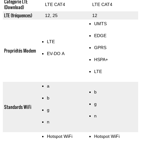
Categorie LTE
LTE CAT4
LTE CAT4
(Download)
LTE (fréquences)
12, 25
12
UMTS
EDGE
LTE
GPRS
Propriétés Modem
EV-DO A
HSPA+
LTE
a
b
b
g
Standards WiFi
g
n
n
Hotspot WiFi
Hotspot WiFi