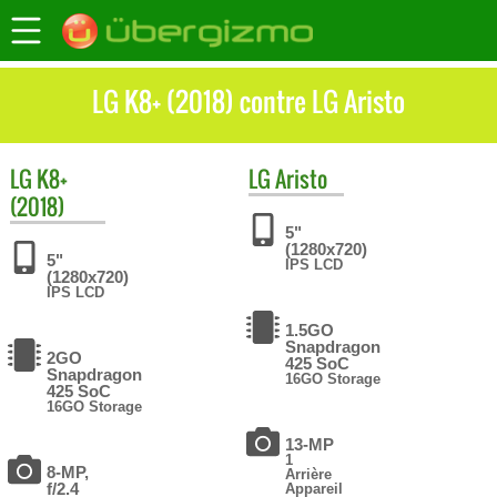
LG K8+ (2018) contre LG Aristo
LG
K8+
LG
Aristo
(2018)
5"
(1280x720)
5"
IPS LCD
(1280x720)
IPS LCD
1.5GO
Snapdragon
2GO
425 SoC
Snapdragon
16GO Storage
425 SoC
16GO Storage
13-MP
1
8-MP,
Arrière
f/2.4
Appareil