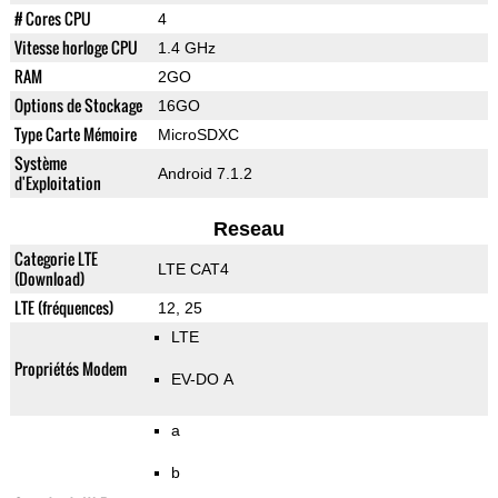
# Cores CPU
4
Vitesse horloge CPU
1.4 GHz
RAM
2GO
Options de Stockage
16GO
Type Carte Mémoire
MicroSDXC
Système
Android 7.1.2
d'Exploitation
Reseau
Categorie LTE
LTE CAT4
(Download)
LTE (fréquences)
12, 25
LTE
Propriétés Modem
EV-DO A
a
b