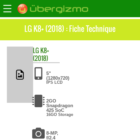
LG K8+ (2018) : Fiche Technique
LG
K8+
(2018)
5"
(1280x720)
IPS LCD
2GO
Snapdragon
425 SoC
16GO Storage
8-MP,
f/2.4