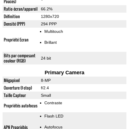
Pouces)
Ratio écran/appareil
66.2%
Définition
1280x720
Densité (PPP)
294 PPP
Multitouch
Propriété Ecran
Brillant
Bits par composant
24 bit
couleur (RGB)
Primary Camera
Mégapixel
8-MP
Ouverture (f-stop)
f/2.4
Taille Capteur
Small
Contraste
Propriétés autofocus
Flash LED
APN Propriétés
Autofocus