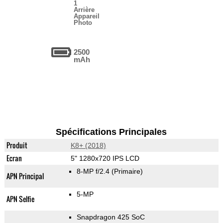
1
Arrière
Appareil
Photo
2500
mAh
Spécifications Principales
Produit
K8+ (2018)
Ecran
5" 1280x720 IPS LCD
8-MP f/2.4
(Primaire)
APN Principal
5-MP
APN Selfie
Snapdragon 425 SoC