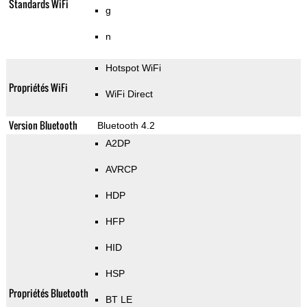
Standards WiFi
g
n
Hotspot WiFi
Propriétés WiFi
WiFi Direct
Version Bluetooth
Bluetooth 4.2
A2DP
AVRCP
HDP
HFP
HID
HSP
Propriétés Bluetooth
BT LE