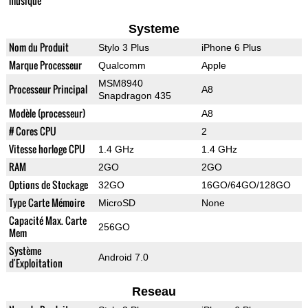
musique
Systeme
Nom du Produit
Stylo 3 Plus
iPhone 6 Plus
Marque Processeur
Qualcomm
Apple
MSM8940
Processeur Principal
A8
Snapdragon 435
Modèle (processeur)
A8
# Cores CPU
2
Vitesse horloge CPU
1.4 GHz
1.4 GHz
RAM
2GO
2GO
Options de Stockage
32GO
16GO/64GO/128GO
Type Carte Mémoire
MicroSD
None
Capacité Max. Carte
256GO
Mem
Système
Android 7.0
d'Exploitation
Reseau