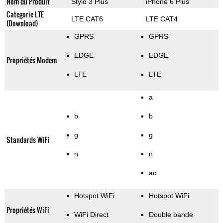
Nom du Produit
Stylo 3 Plus
iPhone 6 Plus
Categorie LTE
LTE CAT6
LTE CAT4
(Download)
GPRS
GPRS
EDGE
EDGE
Propriétés Modem
LTE
LTE
a
b
b
g
g
Standards WiFi
n
n
ac
Hotspot WiFi
Hotspot WiFi
Propriétés WiFi
WiFi Direct
Double bande