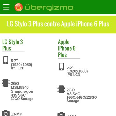
LG Stylo 3 Plus contre Apple iPhone 6 Plus
LG
Stylo 3
Apple
Plus
iPhone 6
Plus
5.7"
(1920x1080)
5.5"
IPS LCD
(1920x1080)
IPS LCD
2GO
MSM8940
2GO
Snapdragon
A8 SoC
435 SoC
16GO/64GO/128GO
32GO Storage
Storage
13-MP