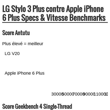
LG Stylo 3 Plus contre Apple iPhone
6 Plus Specs & Vitesse Benchmarks
Score Antutu
Plus élevé = meilleur
LG V20
Apple iPhone 6 Plus
30000
50000
70000
90000
110000
13
Score Geekbench 4 Single-Thread