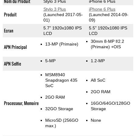
Nom du Produit
Stylo 3 Plus
iPhone 6 Plus
Stylo 3 Plus
iPhone 6 Plus
Produit
(Launched 2017-05-
(Launched 2014-09-
01)
09)
5.7" 1920x1080 IPS
5.5" 1920x1080 IPS
Ecran
LCD
LCD
30mm 8-MP f/2.2
13-MP
(Primaire)
APN Principal
(Primaire)
+OIS
5-MP
1.2-MP
APN Selfie
MSM8940
Snapdragon 435
A8 SoC
SoC
2GO RAM
2GO RAM
Processeur, Memoire
16GO/64GO/128GO
32GO Storage
Storage
MicroSD (256GO
None
max.)