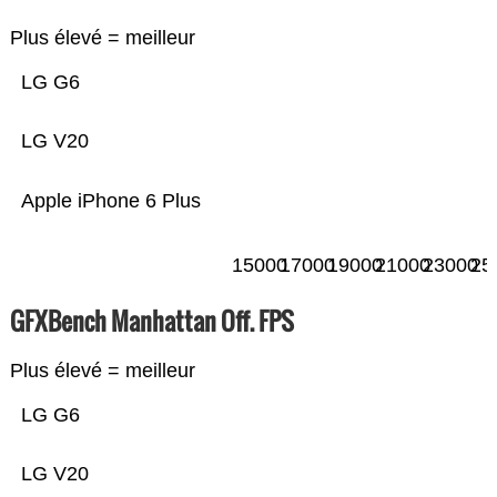
Plus élevé = meilleur
LG G6
LG V20
Apple iPhone 6 Plus
15000
17000
19000
21000
23000
25
GFXBench Manhattan Off. FPS
Plus élevé = meilleur
LG G6
LG V20