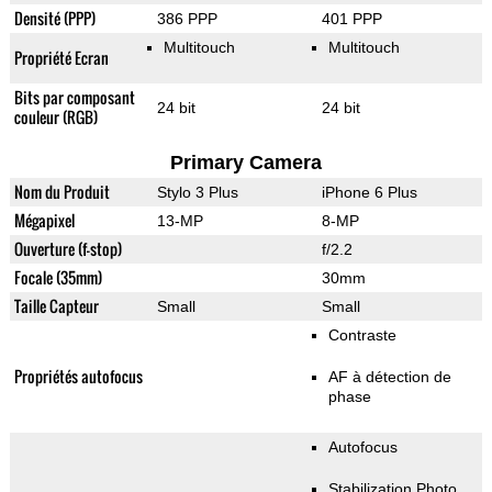
Densité (PPP)
386 PPP
401 PPP
Multitouch
Multitouch
Propriété Ecran
Bits par composant
24 bit
24 bit
couleur (RGB)
Primary Camera
Nom du Produit
Stylo 3 Plus
iPhone 6 Plus
Mégapixel
13-MP
8-MP
Ouverture (f-stop)
f/2.2
Focale (35mm)
30mm
Taille Capteur
Small
Small
Contraste
Propriétés autofocus
AF à détection de
phase
Autofocus
Stabilization Photo