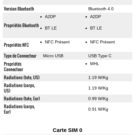
Version Bluetooth
Bluetooth 4.0
A2DP
A2DP
Propriétés Bluetooth
BT LE
BT LE
NFC Présent
NFC Présent
Propriétés NFC
Type de Connecteur
Micro USB
USB Type C
Propriétés
MHL
Connecteur
Radiations (tete, US)
1.19 W/Kg
Radiations (corps,
1.19 W/Kg
US)
Radiations (tete, Eur)
0.99 W/Kg
Radiations (corps,
0.91 W/Kg
Eur)
Carte SIM 0