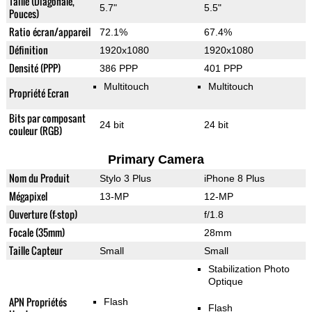
Taille (Diagonale,
5.7"
5.5"
Pouces)
Ratio écran/appareil
72.1%
67.4%
Définition
1920x1080
1920x1080
Densité (PPP)
386 PPP
401 PPP
Multitouch
Multitouch
Propriété Ecran
Bits par composant
24 bit
24 bit
couleur (RGB)
Primary Camera
Nom du Produit
Stylo 3 Plus
iPhone 8 Plus
Mégapixel
13-MP
12-MP
Ouverture (f-stop)
f/1.8
Focale (35mm)
28mm
Taille Capteur
Small
Small
Stabilization Photo
Optique
APN Propriétés
Flash
Flash