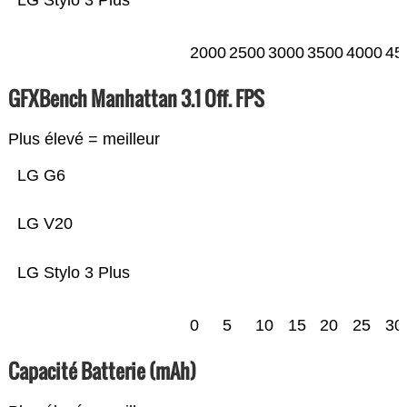
LG Stylo 3 Plus
2000
2500
3000
3500
4000
45
GFXBench Manhattan 3.1 Off. FPS
Plus élevé = meilleur
LG G6
LG V20
LG Stylo 3 Plus
0
5
10
15
20
25
30
Capacité Batterie (mAh)