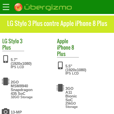
LG Stylo 3 Plus contre Apple iPhone 8 Plus
LG
Stylo 3
Apple
Plus
iPhone 8
Plus
5.7"
(1920x1080)
5.5"
IPS LCD
(1920x1080)
IPS LCD
2GO
MSM8940
3GO
Snapdragon
A11
435 SoC
Bionic
32GO Storage
SoC
256GO
Storage
13-MP