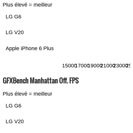
Plus élevé = meilleur
LG G6
LG V20
Apple iPhone 6 Plus
15000
17000
19000
21000
23000
25
GFXBench Manhattan Off. FPS
Plus élevé = meilleur
LG G6
LG V20