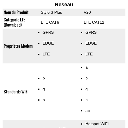
Reseau
Nom du Produit
Stylo 3 Plus
V20
Categorie LTE
LTE CAT6
LTE CAT12
(Download)
GPRS
GPRS
EDGE
EDGE
Propriétés Modem
LTE
LTE
a
b
b
g
g
Standards WiFi
n
n
ac
Hotspot WiFi