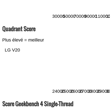
30000
50000
70000
90000
110000
13
Quadrant Score
Plus élevé = meilleur
LG V20
24000
25000
26000
27000
28000
29000
30
Score Geekbench 4 Single-Thread