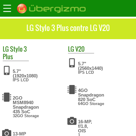
LG Stylo 3 Plus contre LG V20
LG
Stylo 3
LG
V20
Plus
5.7"
(2560x1440)
5.7"
IPS LCD
(1920x1080)
IPS LCD
4GO
Snapdragon
2GO
820 SoC
MSM8940
64GO Storage
Snapdragon
435 SoC
32GO Storage
16-MP,
f/1.8,
OIS
13-MP
1