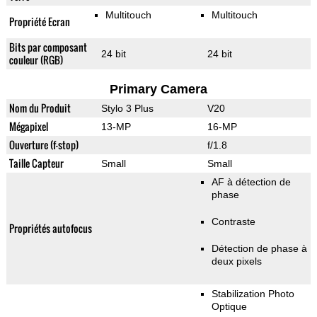
Multitouch
Multitouch
Propriété Ecran
Bits par composant
24 bit
24 bit
couleur (RGB)
Primary Camera
Nom du Produit
Stylo 3 Plus
V20
Mégapixel
13-MP
16-MP
Ouverture (f-stop)
f/1.8
Taille Capteur
Small
Small
AF à détection de
phase
Contraste
Propriétés autofocus
Détection de phase à
deux pixels
Stabilization Photo
Optique