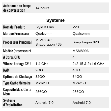
Autonomie en temps
14 hours
de conversation
Systeme
Nom du Produit
Stylo 3 Plus
V20
Marque Processeur
Qualcomm
Qualcomm
MSM8940
Processeur Principal
Snapdragon 820
Snapdragon 435
Modèle (processeur)
MSM8996
# Cores CPU
4
Vitesse horloge CPU
1.4 GHz
2x2.15 & 2x1.6 GHz
RAM
2GO
4GO
Options de Stockage
32GO
64GO
Type Carte Mémoire
MicroSD
MicroSD
Capacité Max. Carte
256GO
256GO
Mem
Système
Android 7.0
Android 7.0
d'Exploitation