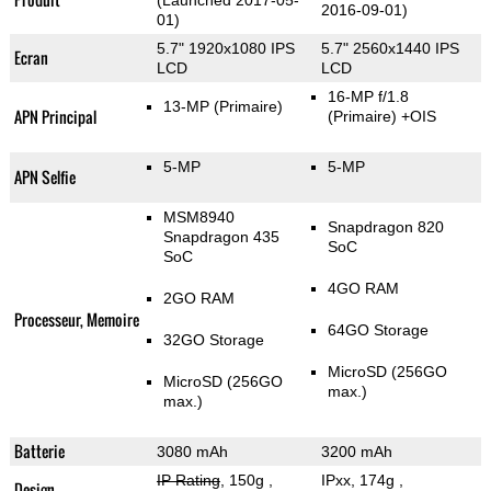
(Launched 2017-05-
2016-09-01)
01)
5.7" 1920x1080 IPS
5.7" 2560x1440 IPS
Ecran
LCD
LCD
16-MP f/1.8
13-MP
(Primaire)
APN Principal
(Primaire)
+OIS
5-MP
5-MP
APN Selfie
MSM8940
Snapdragon 820
Snapdragon 435
SoC
SoC
4GO RAM
2GO RAM
Processeur, Memoire
64GO Storage
32GO Storage
MicroSD (256GO
MicroSD (256GO
max.)
max.)
Batterie
3080 mAh
3200 mAh
IP Rating
, 150g
,
IPxx, 174g
,
Design