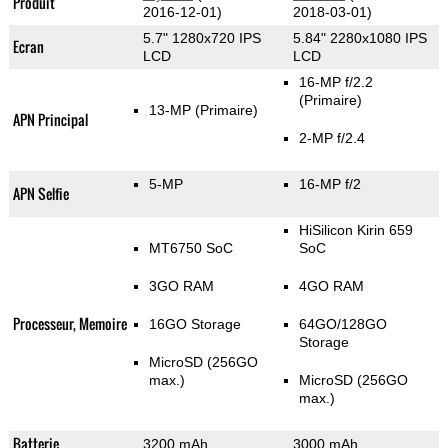
Produit
2016-12-01)
2018-03-01)
5.7" 1280x720 IPS
5.84" 2280x1080 IPS
Ecran
LCD
LCD
16-MP f/2.2
(Primaire)
13-MP
(Primaire)
APN Principal
2-MP f/2.4
5-MP
16-MP f/2
APN Selfie
HiSilicon Kirin 659
MT6750 SoC
SoC
3GO RAM
4GO RAM
Processeur, Memoire
16GO Storage
64GO/128GO
Storage
MicroSD (256GO
max.)
MicroSD (256GO
max.)
Batterie
3200 mAh
3000 mAh