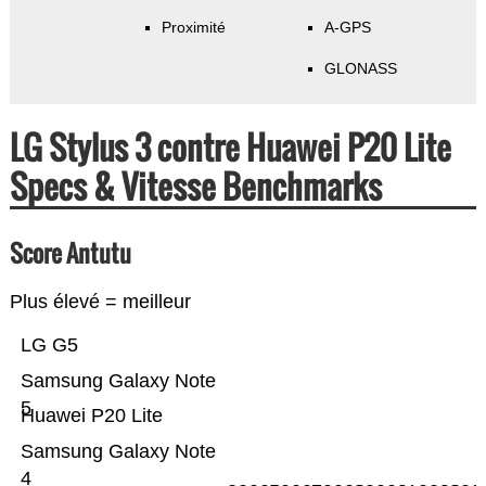
Proximité
A-GPS
GLONASS
LG Stylus 3 contre Huawei P20 Lite
Specs & Vitesse Benchmarks
Score Antutu
Plus élevé = meilleur
LG G5
Samsung Galaxy Note
5
Huawei P20 Lite
Samsung Galaxy Note
4