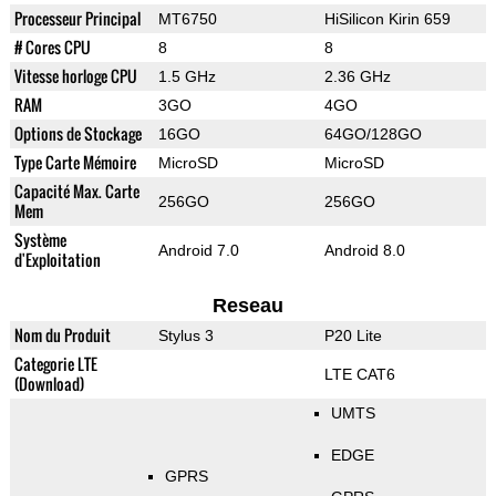
Processeur Principal
MT6750
HiSilicon Kirin 659
# Cores CPU
8
8
Vitesse horloge CPU
1.5 GHz
2.36 GHz
RAM
3GO
4GO
Options de Stockage
16GO
64GO/128GO
Type Carte Mémoire
MicroSD
MicroSD
Capacité Max. Carte
256GO
256GO
Mem
Système
Android 7.0
Android 8.0
d'Exploitation
Reseau
Nom du Produit
Stylus 3
P20 Lite
Categorie LTE
LTE CAT6
(Download)
UMTS
EDGE
GPRS