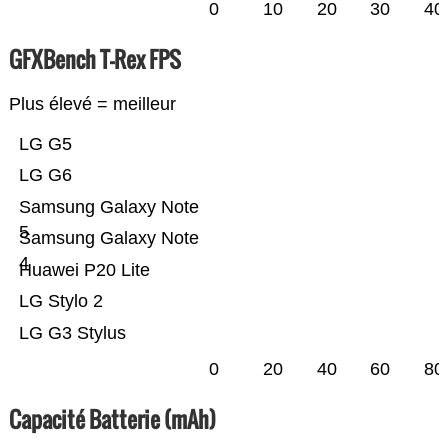
0
10
20
30
40
GFXBench T-Rex FPS
Plus élevé = meilleur
LG G5
LG G6
Samsung Galaxy Note
5
Samsung Galaxy Note
4
Huawei P20 Lite
LG Stylo 2
LG G3 Stylus
0
20
40
60
80
Capacité Batterie (mAh)