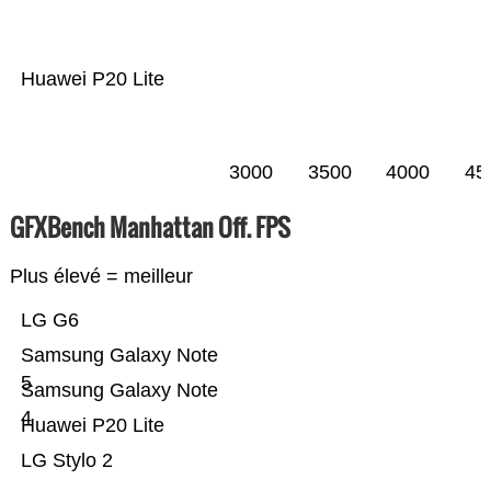
Huawei P20 Lite
3000
3500
4000
45
GFXBench Manhattan Off. FPS
Plus élevé = meilleur
LG G6
Samsung Galaxy Note
5
Samsung Galaxy Note
4
Huawei P20 Lite
LG Stylo 2