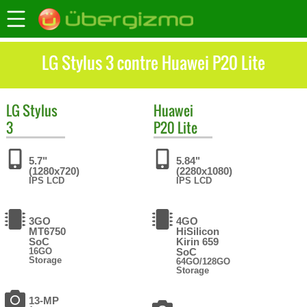
LG Stylus 3 contre Huawei P20 Lite
LG
Stylus
Huawei
3
P20 Lite
5.7"
5.84"
(1280x720)
(2280x1080)
IPS LCD
IPS LCD
3GO
4GO
MT6750
HiSilicon
SoC
Kirin 659
16GO
SoC
Storage
64GO/128GO
Storage
13-MP