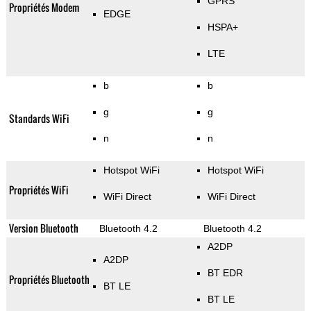
GPRS
Propriétés Modem
EDGE
HSPA+
LTE
b
b
g
g
Standards WiFi
n
n
Hotspot WiFi
Hotspot WiFi
Propriétés WiFi
WiFi Direct
WiFi Direct
Version Bluetooth
Bluetooth 4.2
Bluetooth 4.2
A2DP
A2DP
BT EDR
Propriétés Bluetooth
BT LE
BT LE