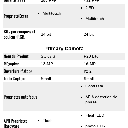
Densité (PPP)
258 PPP
432 PPP
2.5D
Multitouch
Propriété Ecran
Multitouch
Bits par composant
24 bit
24 bit
couleur (RGB)
Primary Camera
Nom du Produit
Stylus 3
P20 Lite
Mégapixel
13-MP
16-MP
Ouverture (f-stop)
f/2.2
Taille Capteur
Small
Small
Contraste
Propriétés autofocus
AF à détection de
phase
Flash LED
APN Propriétés
Flash
Hardware
photo HDR