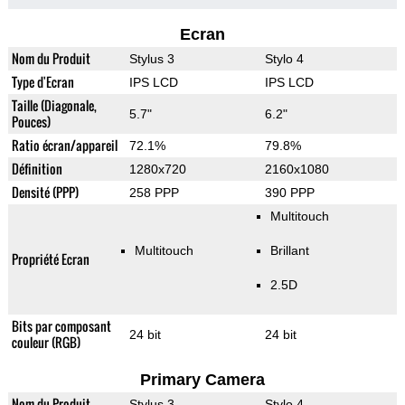
Ecran
Nom du Produit
Stylus 3
Stylo 4
Type d'Ecran
IPS LCD
IPS LCD
Taille (Diagonale,
5.7"
6.2"
Pouces)
Ratio écran/appareil
72.1%
79.8%
Définition
1280x720
2160x1080
Densité (PPP)
258 PPP
390 PPP
Multitouch
Multitouch
Brillant
Propriété Ecran
2.5D
Bits par composant
24 bit
24 bit
couleur (RGB)
Primary Camera
Nom du Produit
Stylus 3
Stylo 4