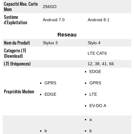
Capacité Max. Carte
256GO
Mem
Système
Android 7.0
Android 8.1
d'Exploitation
Reseau
Nom du Produit
Stylus 3
Stylo 4
Categorie LTE
LTE CAT6
(Download)
LTE (fréquences)
12, 38, 41, 66
EDGE
GPRS
GPRS
Propriétés Modem
EDGE
LTE
EV-DO A
a
b
b