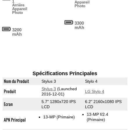
1
Appareil
Arrière
Photo
Appareil
Photo
3300
mAh
3200
mAh
Spécifications Principales
Nom du Produit
Stylus 3
Stylo 4
Stylus 3
(Launched
Produit
LG Stylo 4
2016-12-01)
5.7" 1280x720 IPS
6.2" 2160x1080 IPS
Ecran
LCD
LCD
13-MP f/2.4
13-MP
(Primaire)
APN Principal
(Primaire)