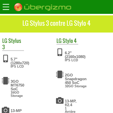
LG Stylus 3 contre LG Stylo 4
LG
Stylus
LG
Stylo 4
3
6.2"
(2160x1080)
5.7"
IPS LCD
(1280x720)
IPS LCD
2GO
Snapdragon
3GO
450 SoC
MT6750
32GO Storage
SoC
16GO
Storage
13-MP,
f/2.4
1
13-MP
Arrière