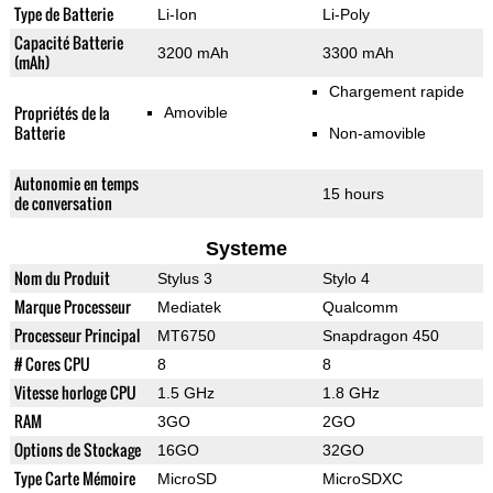
Type de Batterie
Li-Ion
Li-Poly
Capacité Batterie
3200 mAh
3300 mAh
(mAh)
Chargement rapide
Propriétés de la
Amovible
Batterie
Non-amovible
Autonomie en temps
15 hours
de conversation
Systeme
Nom du Produit
Stylus 3
Stylo 4
Marque Processeur
Mediatek
Qualcomm
Processeur Principal
MT6750
Snapdragon 450
# Cores CPU
8
8
Vitesse horloge CPU
1.5 GHz
1.8 GHz
RAM
3GO
2GO
Options de Stockage
16GO
32GO
Type Carte Mémoire
MicroSD
MicroSDXC