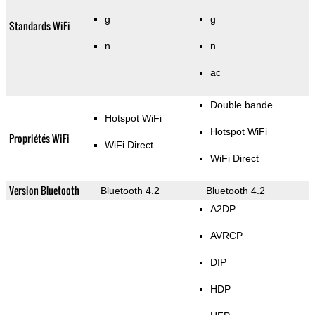
g
g
Standards WiFi
n
n
ac
Double bande
Hotspot WiFi
Hotspot WiFi
Propriétés WiFi
WiFi Direct
WiFi Direct
Version Bluetooth
Bluetooth 4.2
Bluetooth 4.2
A2DP
AVRCP
DIP
HDP