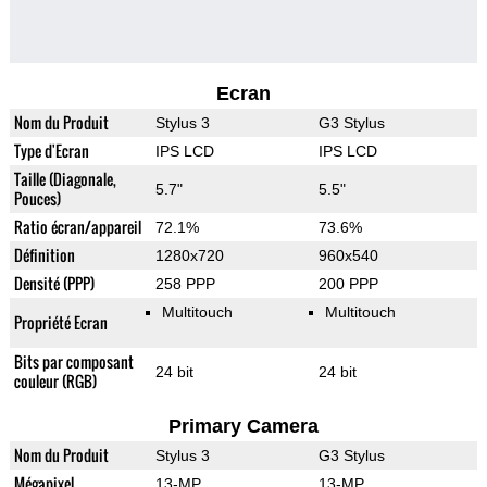
Ecran
Nom du Produit
Stylus 3
G3 Stylus
Type d'Ecran
IPS LCD
IPS LCD
Taille (Diagonale,
5.7"
5.5"
Pouces)
Ratio écran/appareil
72.1%
73.6%
Définition
1280x720
960x540
Densité (PPP)
258 PPP
200 PPP
Multitouch
Multitouch
Propriété Ecran
Bits par composant
24 bit
24 bit
couleur (RGB)
Primary Camera
Nom du Produit
Stylus 3
G3 Stylus
Mégapixel
13-MP
13-MP