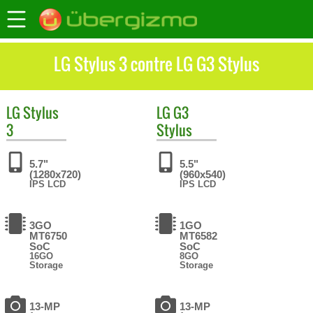
LG Stylus 3 contre LG G3 Stylus
LG
Stylus
LG
G3
3
Stylus
5.7"
5.5"
(1280x720)
(960x540)
IPS LCD
IPS LCD
3GO
1GO
MT6750
MT6582
SoC
SoC
16GO
8GO
Storage
Storage
13-MP
13-MP