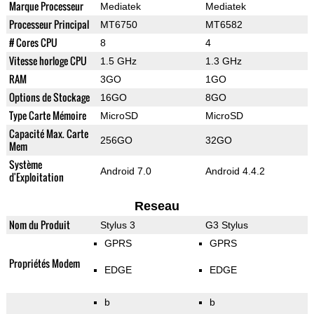
Marque Processeur
Mediatek
Mediatek
Processeur Principal
MT6750
MT6582
# Cores CPU
8
4
Vitesse horloge CPU
1.5 GHz
1.3 GHz
RAM
3GO
1GO
Options de Stockage
16GO
8GO
Type Carte Mémoire
MicroSD
MicroSD
Capacité Max. Carte
256GO
32GO
Mem
Système
Android 7.0
Android 4.4.2
d'Exploitation
Reseau
Nom du Produit
Stylus 3
G3 Stylus
GPRS
GPRS
Propriétés Modem
EDGE
EDGE
b
b