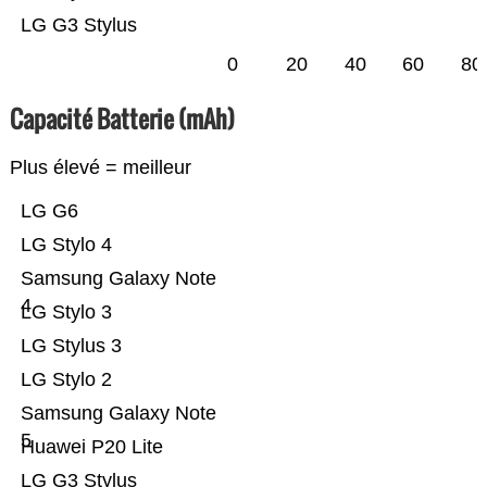
LG G3 Stylus
0
20
40
60
80
Capacité Batterie (mAh)
Plus élevé = meilleur
LG G6
LG Stylo 4
Samsung Galaxy Note
4
LG Stylo 3
LG Stylus 3
LG Stylo 2
Samsung Galaxy Note
5
Huawei P20 Lite
LG G3 Stylus