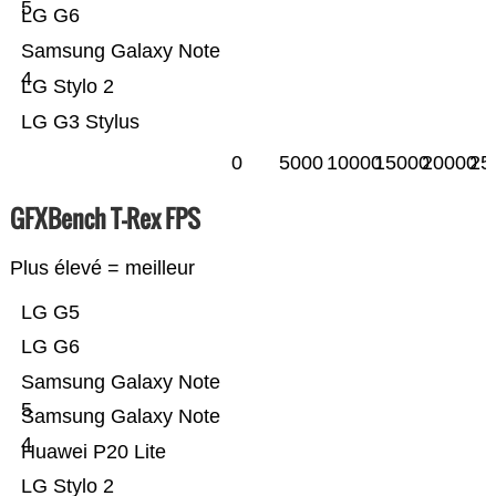
5
LG G6
Samsung Galaxy Note
4
LG Stylo 2
LG G3 Stylus
0
5000
10000
15000
20000
25
GFXBench T-Rex FPS
Plus élevé = meilleur
LG G5
LG G6
Samsung Galaxy Note
5
Samsung Galaxy Note
4
Huawei P20 Lite
LG Stylo 2