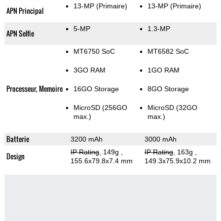
13-MP
(Primaire)
13-MP
(Primaire)
APN Principal
5-MP
1.3-MP
APN Selfie
MT6750 SoC
MT6582 SoC
3GO RAM
1GO RAM
Processeur, Memoire
16GO Storage
8GO Storage
MicroSD (256GO
MicroSD (32GO
max.)
max.)
Batterie
3200 mAh
3000 mAh
IP Rating
, 149g
,
IP Rating
, 163g
,
Design
155.6x79.8x7.4 mm
149.3x75.9x10.2 mm