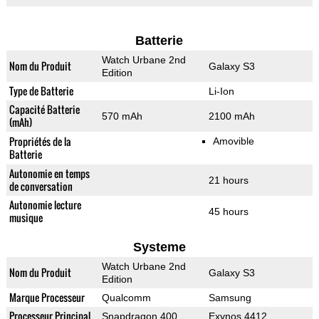
Batterie
Watch Urbane 2nd
Nom du Produit
Galaxy S3
Edition
Type de Batterie
Li-Ion
Capacité Batterie
570 mAh
2100 mAh
(mAh)
Propriétés de la
Amovible
Batterie
Autonomie en temps
21 hours
de conversation
Autonomie lecture
45 hours
musique
Systeme
Watch Urbane 2nd
Nom du Produit
Galaxy S3
Edition
Marque Processeur
Qualcomm
Samsung
Processeur Principal
Snapdragon 400
Exynos 4412