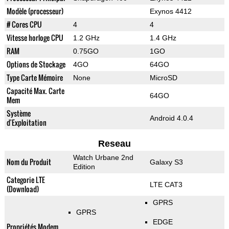
Modèle (processeur)
Exynos 4412
# Cores CPU
4
4
Vitesse horloge CPU
1.2 GHz
1.4 GHz
RAM
0.75GO
1GO
Options de Stockage
4GO
64GO
Type Carte Mémoire
None
MicroSD
Capacité Max. Carte
64GO
Mem
Système
Android 4.0.4
d'Exploitation
Reseau
Watch Urbane 2nd
Nom du Produit
Galaxy S3
Edition
Categorie LTE
LTE CAT3
(Download)
GPRS
GPRS
EDGE
Propriétés Modem