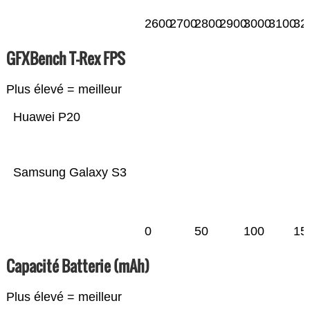
2600
2700
2800
2900
3000
3100
32
GFXBench T-Rex FPS
Plus élevé = meilleur
Huawei P20
Samsung Galaxy S3
0
50
100
15
Capacité Batterie (mAh)
Plus élevé = meilleur