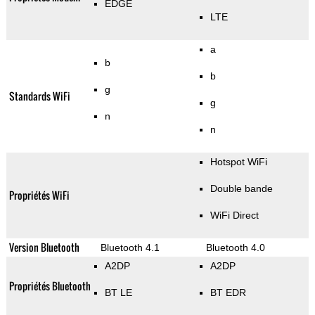
EDGE
LTE
a
b
b
g
Standards WiFi
g
n
n
Hotspot WiFi
Double bande
Propriétés WiFi
WiFi Direct
Version Bluetooth
Bluetooth 4.1
Bluetooth 4.0
A2DP
A2DP
Propriétés Bluetooth
BT LE
BT EDR