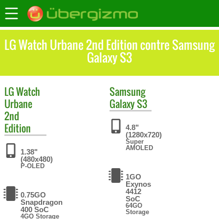
LG Watch Urbane 2nd Edition contre Samsung
Galaxy S3
LG
Watch
Samsung
Urbane
Galaxy S3
2nd
Edition
4.8"
(1280x720)
Super
AMOLED
1.38"
(480x480)
P-OLED
1GO
Exynos
4412
0.75GO
SoC
Snapdragon
64GO
400 SoC
Storage
4GO Storage