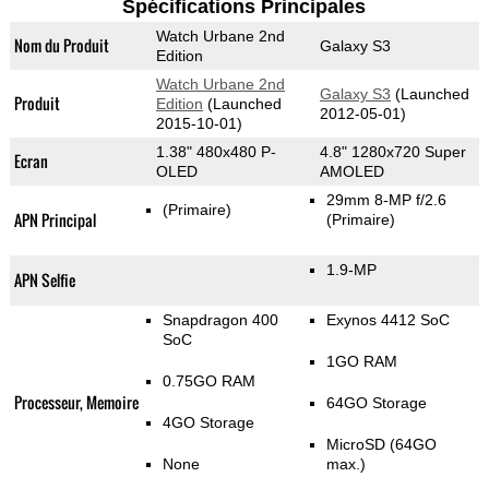
Spécifications Principales
Watch Urbane 2nd
Nom du Produit
Galaxy S3
Edition
Watch Urbane 2nd
Galaxy S3
(Launched
Produit
Edition
(Launched
2012-05-01)
2015-10-01)
1.38" 480x480 P-
4.8" 1280x720 Super
Ecran
OLED
AMOLED
29mm 8-MP f/2.6
(Primaire)
APN Principal
(Primaire)
1.9-MP
APN Selfie
Snapdragon 400
Exynos 4412 SoC
SoC
1GO RAM
0.75GO RAM
Processeur, Memoire
64GO Storage
4GO Storage
MicroSD (64GO
None
max.)