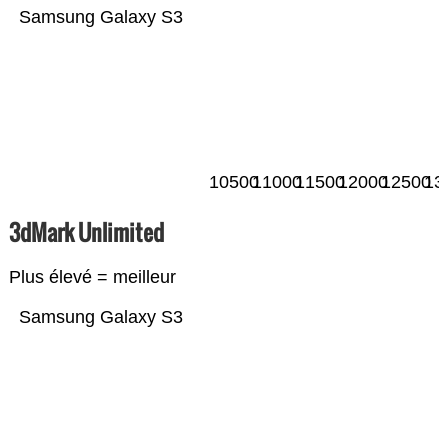
Samsung Galaxy S3
10500
11000
11500
12000
12500
13
3dMark Unlimited
Plus élevé = meilleur
Samsung Galaxy S3