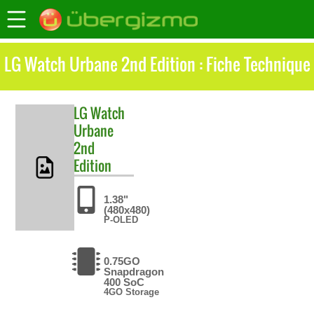
LG Watch Urbane 2nd Edition : Fiche Technique
LG
Watch
Urbane
2nd
Edition
1.38"
(480x480)
P-OLED
0.75GO
Snapdragon
400 SoC
4GO Storage