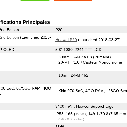
fications Principales
nd Edition
P20
nd Edition
(Launched 2015-
Huawei P20
(Launched 2018-03-27)
 P-OLED
5.8" 1080x2244 TFT LCD
30mm 12-MP f/1.8
(Primaire)
20-MP f/1.6
+Capteur Monochrome
18mm 24-MP f/2
400 SoC
0.75GO RAM
4GO
Kirin 970 SoC
4GO RAM
128GO Sto
e
3400 mAh, Huawei Supercharge
IP53, 165g
, 149.1x70.8x7.65 m
(5.8oz)
x 2.79 x 0.30 inches)
$349