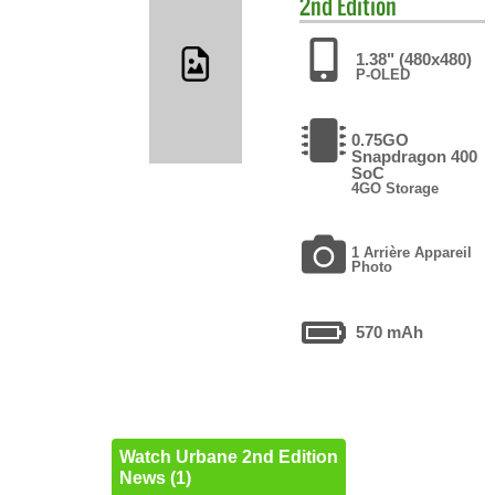
2nd Edition
1.38" (480x480)
P-OLED
0.75GO
Snapdragon 400
SoC
4GO Storage
1 Arrière Appareil
Photo
570 mAh
Watch Urbane 2nd Edition
News (1)