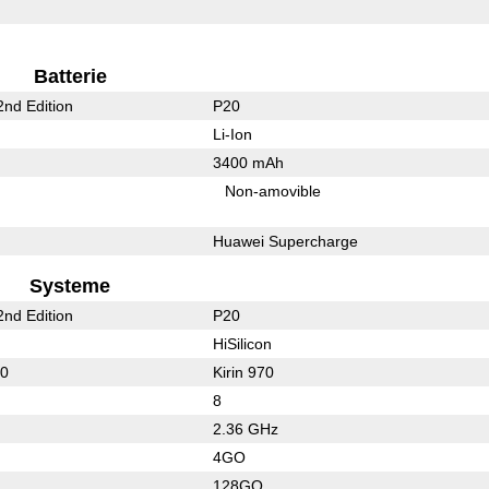
Batterie
nd Edition
P20
Li-Ion
3400 mAh
Non-amovible
Huawei Supercharge
Systeme
nd Edition
P20
HiSilicon
00
Kirin 970
8
2.36 GHz
4GO
128GO