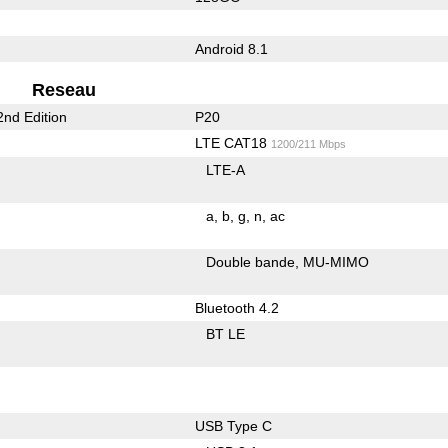
Android 8.1
Reseau
nd Edition
P20
LTE CAT18
1200/211 Mbps
LTE-A
a
b
g
n
ac
Double bande
MU-MIMO
Bluetooth 4.2
BT LE
USB Type C