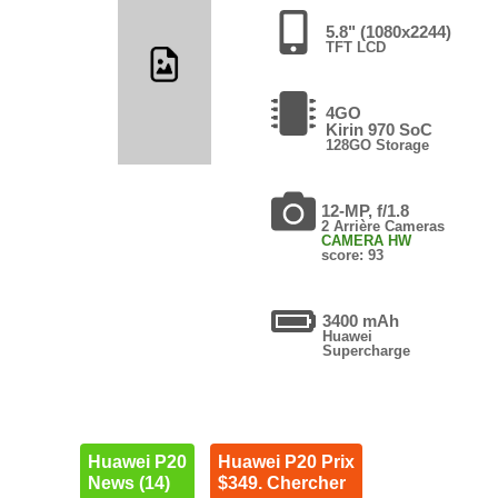
5.8" (1080x2244)
TFT LCD
4GO
Kirin 970 SoC
128GO Storage
12-MP, f/1.8
2 Arrière Cameras
CAMERA HW
score: 93
3400 mAh
Huawei
Supercharge
Huawei P20
Huawei P20 Prix
News (14)
$349. Chercher