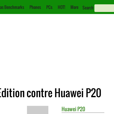
as Benchmarks
Phones
PCs
HOT!
More
Search
dition contre Huawei P20
Huawei
P20