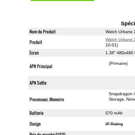
Spéci
Nom du Produit
Watch Urbane 2
Watch Urbane 2
Produit
10-01)
Ecran
1.38" 480x480
(Primaire)
APN Principal
APN Selfie
Snapdragon 
Processeur, Memoire
Storage
Non
Batterie
570 mAh
Design
IP Rating
Prix du marché (USD)