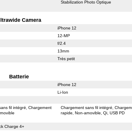
Stabilization Photo Optique
ltrawide Camera
iPhone 12
12-MP
f/2.4
13mm
Très petit
Batterie
iPhone 12
Li-Ion
ns fil intégré
Chargement
Chargement sans fil intégré
Chargem
movible
rapide
Non-amovible
Qi
USB PD
k Charge 4+