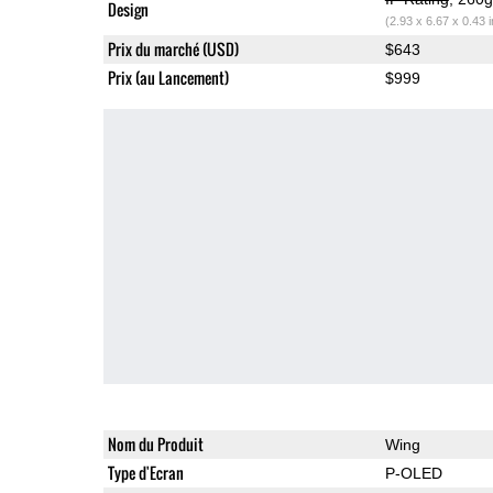
Design
(2.93 x 6.67 x 0.43 
Prix du marché (USD)
$643
Prix (au Lancement)
$999
Nom du Produit
Wing
Type d'Ecran
P-OLED