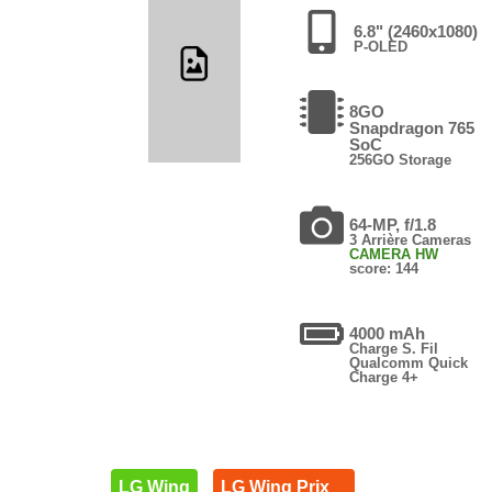
6.8" (2460x1080)
P-OLED
8GO
Snapdragon 765
SoC
256GO Storage
64-MP, f/1.8
3 Arrière Cameras
CAMERA HW
score: 144
4000 mAh
Charge S. Fil
Qualcomm Quick
Charge 4+
LG Wing
LG Wing Prix