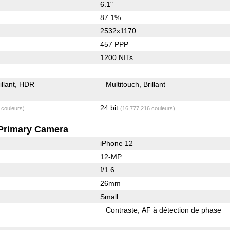
6.1"
87.1%
2532x1170
457 PPP
1200 NITs
illant
HDR
Multitouch
Brillant
24 bit
 couleurs)
(16,777,216 couleurs)
Primary Camera
iPhone 12
12-MP
f/1.6
26mm
Small
Contraste
AF à détection de phase