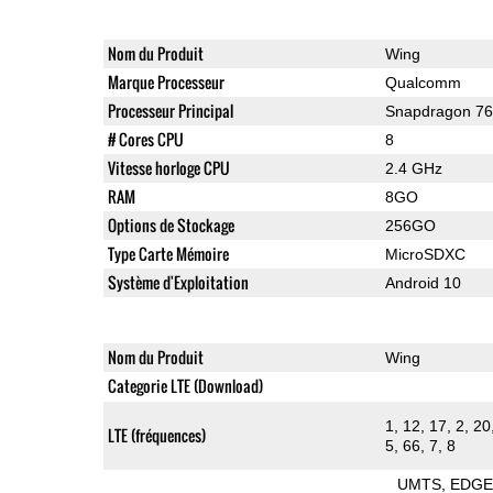
Nom du Produit
Wing
Marque Processeur
Qualcomm
Processeur Principal
Snapdragon 7
# Cores CPU
8
Vitesse horloge CPU
2.4 GHz
RAM
8GO
Options de Stockage
256GO
Type Carte Mémoire
MicroSDXC
Système d'Exploitation
Android 10
Nom du Produit
Wing
Categorie LTE (Download)
1, 12, 17, 2, 20
LTE (fréquences)
5, 66, 7, 8
UMTS
EDG