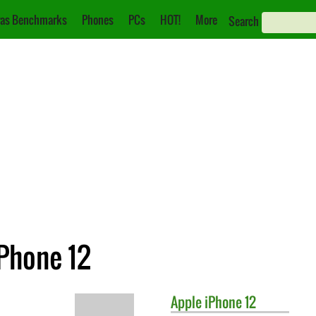
as Benchmarks
Phones
PCs
HOT!
More
Search
Phone 12
Apple
iPhone 12