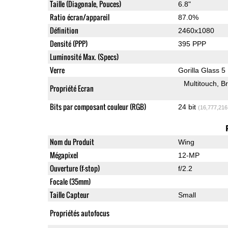
Taille (Diagonale, Pouces)
6.8"
Ratio écran/appareil
87.0%
Définition
2460x1080
Densité (PPP)
395 PPP
Luminosité Max. (Specs)
Verre
Gorilla Glass 5
Multitouch
Br
Propriété Ecran
Bits par composant couleur (RGB)
24 bit
(16,777,216
Nom du Produit
Wing
Mégapixel
12-MP
Ouverture (f-stop)
f/2.2
Focale (35mm)
Taille Capteur
Small
Propriétés autofocus