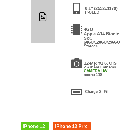
6.1" (2532x1170)
P-OLED
4GO
Apple A14 Bionic
SoC
64GO/128GO/256GO
Storage
12-MP, f/1.6, OIS
2 Arrière Cameras
CAMERA HW
score: 118
Charge S. Fil
iPhone 12
iPhone 12 Prix