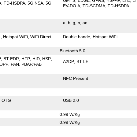
UMTS
EDGE
GPRS
HSPA+
LTE
L
A
TD-HSDPA
5G NSA
5G
EV-DO A
TD-SCDMA
TD-HSDPA
a
b
g
n
ac
e
Hotspot WiFi
WiFi Direct
Double bande
Hotspot WiFi
Bluetooth 5.0
P
BT EDR
HFP
HID
HSP
A2DP
BT LE
OPP
PAN
PBAP/PAB
NFC Présent
B OTG
USB 2.0
0.99 W/Kg
0.99 W/Kg