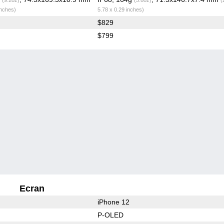
inches)
5.78 x 0.29 inches)
$829
$799
Ecran
iPhone 12
P-OLED