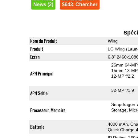
News (2)
$643. Chercher
Spéci
Nom du Produit
Wing
Produit
LG Wing
(Laun
Ecran
6.8" 2460x108
26mm 64-MP 
15mm 13-MP 
APN Principal
12-MP f/2.2
32-MP f/1.9
APN Selfie
Snapdragon 
Processeur, Memoire
Storage
Mic
4000 mAh, Cha
Batterie
Quick Charge 
IP Rating
, 260