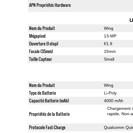
APN Propriétés Hardware
U
Nom du Produit
Wing
Mégapixel
13-MP
Ouverture (f-stop)
f/1.9
Focale (35mm)
15mm
Taille Capteur
Small
Nom du Produit
Wing
Type de Batterie
Li-Poly
Capacité Batterie (mAh)
4000 mAh
Chargement sa
Propriétés de la Batterie
rapide
Non-a
Protocole Fast-Charge
Qualcomm Quic