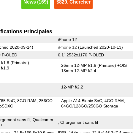
News (169)
$829. Chercher
fications Principales
iPhone 12
ched 2020-09-14)
iPhone 12
(Launched 2020-10-13)
0 P-OLED
6.1" 2532x1170 P-OLED
f/1.8
(Primaire)
26mm 12-MP f/1.6
(Primaire)
+OIS
f/1.9
13mm 12-MP f/2.4
12-MP f/2.2
765 SoC
8GO RAM
256GO
Apple A14 Bionic SoC
4GO RAM
roSDXC
64GO/128GO/256GO Storage
rgement sans fil, Qualcomm
, Chargement sans fil
4+
g
, 74.5x169.5x10.9 mm
IP68, 164g
, 71.5x146.7x7.4 mm
(9.2oz)
(5.8oz)
(