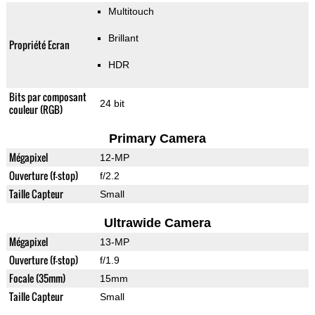
Multitouch
Brillant
Propriété Ecran
HDR
Bits par composant
24 bit
couleur (RGB)
Primary Camera
Mégapixel
12-MP
Ouverture (f-stop)
f/2.2
Taille Capteur
Small
Ultrawide Camera
Mégapixel
13-MP
Ouverture (f-stop)
f/1.9
Focale (35mm)
15mm
Taille Capteur
Small