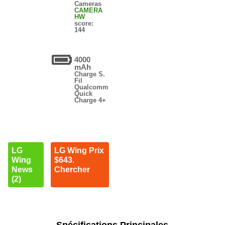
Cameras
CAMERA
HW
score:
144
4000
mAh
Charge S.
Fil
Qualcomm
Quick
Charge 4+
LG
LG Wing Prix
Wing
$643.
News
Chercher
(2)