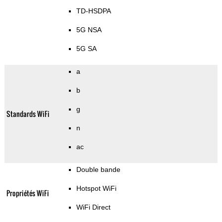
TD-HSDPA
5G NSA
5G SA
a
b
g
Standards WiFi
n
ac
Double bande
Hotspot WiFi
Propriétés WiFi
WiFi Direct