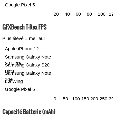
Google Pixel 5
20
40
60
80
100
12
GFXBench T-Rex FPS
Plus élevé = meilleur
Apple iPhone 12
Samsung Galaxy Note
20 Ultra
Samsung Galaxy S20
Ultra
Samsung Galaxy Note
10+
LG Wing
Google Pixel 5
0
50
100
150
200
250
30
Capacité Batterie (mAh)