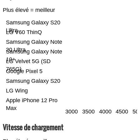
Plus élevé = meilleur
Samsung Galaxy S20
Ultra
LG V60 ThinQ
Samsung Galaxy Note
20 Ultra
Samsung Galaxy Note
10+
LG Velvet 5G (SD
765G)
Google Pixel 5
Samsung Galaxy S20
LG Wing
Apple iPhone 12 Pro
Max
3000
3500
4000
4500
50
Vitesse de chargement