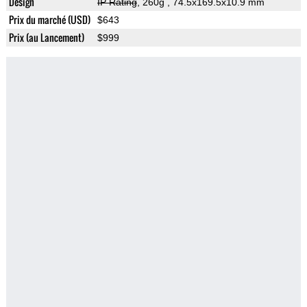
Design
IP Rating
, 260g
, 74.5x169.5x10.9 mm
Prix du marché (USD)
$643
Prix (au Lancement)
$999