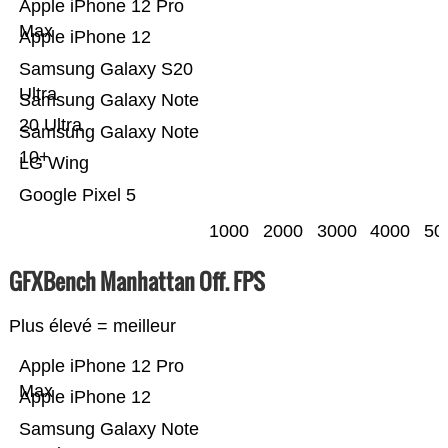
Apple iPhone 12 Pro
Max
Apple iPhone 12
Samsung Galaxy S20
Ultra
Samsung Galaxy Note
20 Ultra
Samsung Galaxy Note
10+
LG Wing
Google Pixel 5
1000
2000
3000
4000
50
GFXBench Manhattan Off. FPS
Plus élevé = meilleur
Apple iPhone 12 Pro
Max
Apple iPhone 12
Samsung Galaxy Note