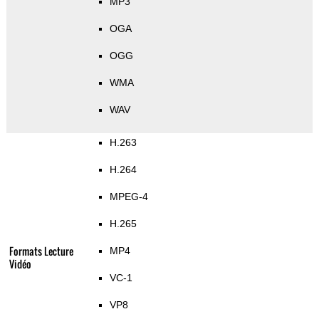
MP3
OGA
OGG
WMA
WAV
H.263
H.264
MPEG-4
H.265
Formats Lecture
MP4
Vidéo
VC-1
VP8