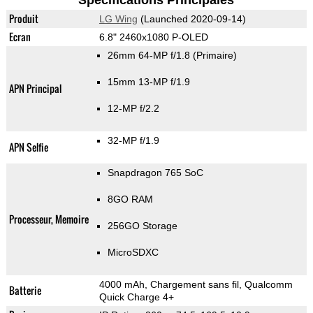
Spécifications Principales
Produit
LG Wing
(Launched 2020-09-14)
Ecran
6.8" 2460x1080 P-OLED
26mm 64-MP f/1.8
(Primaire)
15mm 13-MP f/1.9
APN Principal
12-MP f/2.2
32-MP f/1.9
APN Selfie
Snapdragon 765 SoC
8GO RAM
Processeur, Memoire
256GO Storage
MicroSDXC
4000 mAh, Chargement sans fil, Qualcomm
Batterie
Quick Charge 4+