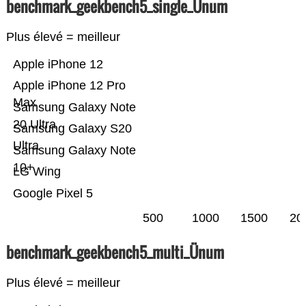
benchmark_geekbench5_single_Ünum
Plus élevé = meilleur
Apple iPhone 12
Apple iPhone 12 Pro
Max
Samsung Galaxy Note
20 Ultra
Samsung Galaxy S20
Ultra
Samsung Galaxy Note
10+
LG Wing
Google Pixel 5
500
1000
1500
20
benchmark_geekbench5_multi_Ünum
Plus élevé = meilleur