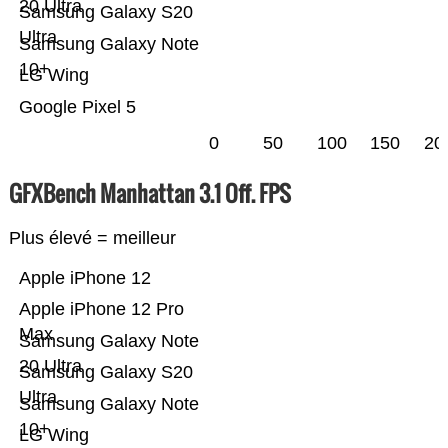
20 Ultra
Samsung Galaxy S20
Ultra
Samsung Galaxy Note
10+
LG Wing
Google Pixel 5
0
50
100
150
20
GFXBench Manhattan 3.1 Off. FPS
Plus élevé = meilleur
Apple iPhone 12
Apple iPhone 12 Pro
Max
Samsung Galaxy Note
20 Ultra
Samsung Galaxy S20
Ultra
Samsung Galaxy Note
10+
LG Wing