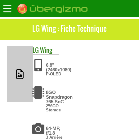
LG Wing : Fiche Technique
LG
Wing
6.8"
(2460x1080)
P-OLED
8GO
Snapdragon
765 SoC
256GO
Storage
64-MP,
f/1.8
3 Arrière