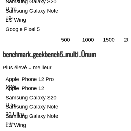
Samsung Galaxy S20
Ultra
Samsung Galaxy Note
10+
LG Wing
Google Pixel 5
500
1000
1500
20
benchmark_geekbench5_multi_Ünum
Plus élevé = meilleur
Apple iPhone 12 Pro
Max
Apple iPhone 12
Samsung Galaxy S20
Ultra
Samsung Galaxy Note
20 Ultra
Samsung Galaxy Note
10+
LG Wing