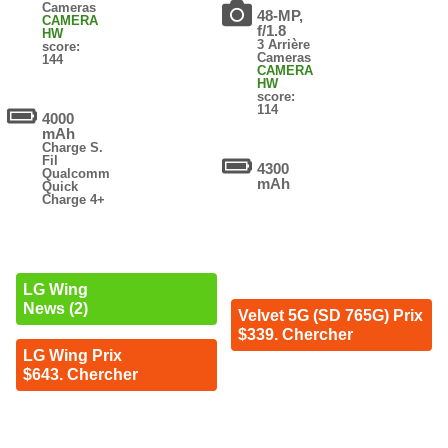
Cameras
48-MP,
CAMERA
f/1.8
HW
3 Arrière
score:
Cameras
144
CAMERA
HW
score:
114
4000
mAh
Charge S.
Fil
4300
Qualcomm
mAh
Quick
Charge 4+
LG Wing
News (2)
Velvet 5G (SD 765G) Prix
$339. Chercher
LG Wing Prix
$643. Chercher