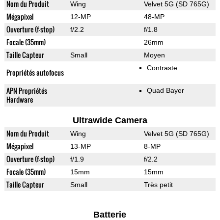
Nom du Produit
Wing
Velvet 5G (SD 765G)
Mégapixel
12-MP
48-MP
Ouverture (f-stop)
f/2.2
f/1.8
Focale (35mm)
26mm
Taille Capteur
Small
Moyen
Contraste
Propriétés autofocus
APN Propriétés
Quad Bayer
Hardware
Ultrawide Camera
Nom du Produit
Wing
Velvet 5G (SD 765G)
Mégapixel
13-MP
8-MP
Ouverture (f-stop)
f/1.9
f/2.2
Focale (35mm)
15mm
15mm
Taille Capteur
Small
Très petit
Batterie