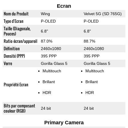
Ecran
Nom du Produit
Wing
Velvet 5G (SD 765G)
Type d'Ecran
P-OLED
P-OLED
Taille (Diagonale,
6.8"
6.8"
Pouces)
Ratio écran/appareil
87.0%
88.7%
Définition
2460x1080
2460x1080
Densité (PPP)
395 PPP
395 PPP
Verre
Gorilla Glass 5
Gorilla Glass 5
Multitouch
Multitouch
Brillant
Brillant
Propriété Ecran
HDR
HDR
Bits par composant
24 bit
24 bit
couleur (RGB)
Primary Camera