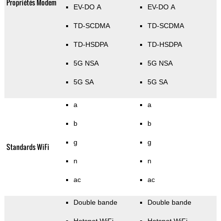
Propriétés Modem
EV-DO A
EV-DO A
TD-SCDMA
TD-SCDMA
TD-HSDPA
TD-HSDPA
5G NSA
5G NSA
5G SA
5G SA
a
a
b
b
g
g
Standards WiFi
n
n
ac
ac
Double bande
Double bande