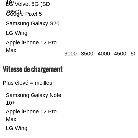
10+
LG Velvet 5G (SD
765G)
Google Pixel 5
Samsung Galaxy S20
LG Wing
Apple iPhone 12 Pro
Max
3000
3500
4000
4500
50
Vitesse de chargement
Plus élevé = meilleur
Samsung Galaxy Note
10+
Apple iPhone 12 Pro
Max
LG Wing