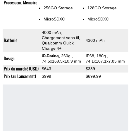
Processeur, Memoire
256GO Storage
128GO Storage
MicroSDXC
MicroSDXC
4000 mAh,
Chargement sans fil,
Batterie
4300 mAh
Qualcomm Quick
Charge 4+
IP Rating
, 260g
,
IP68, 180g
,
Design
74.5x169.5x10.9 mm
74.1x167.1x7.85 mm
Prix du marché (USD)
$643
$339
Prix (au Lancement)
$999
$699.99