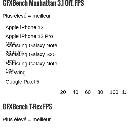
GFXBench Manhattan 3.1 Off. FPS
Plus élevé = meilleur
Apple iPhone 12
Apple iPhone 12 Pro
Max
Samsung Galaxy Note
20 Ultra
Samsung Galaxy S20
Ultra
Samsung Galaxy Note
10+
LG Wing
Google Pixel 5
20
40
60
80
100
12
GFXBench T-Rex FPS
Plus élevé = meilleur