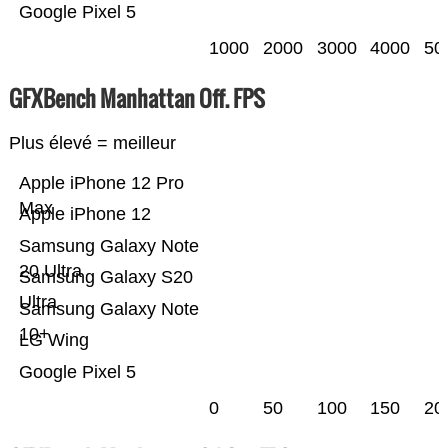
Google Pixel 5
1000
2000
3000
4000
50
GFXBench Manhattan Off. FPS
Plus élevé = meilleur
Apple iPhone 12 Pro
Max
Apple iPhone 12
Samsung Galaxy Note
20 Ultra
Samsung Galaxy S20
Ultra
Samsung Galaxy Note
10+
LG Wing
Google Pixel 5
0
50
100
150
20