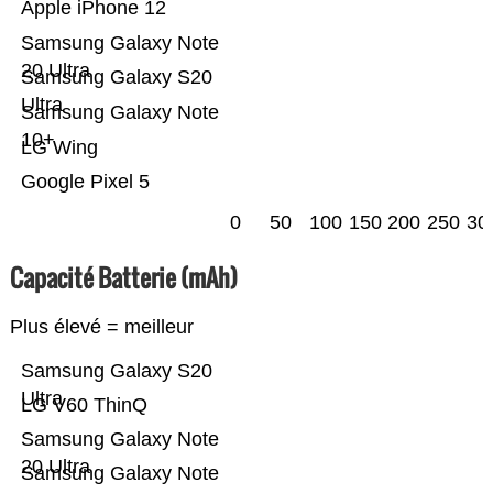
Apple iPhone 12
Samsung Galaxy Note
20 Ultra
Samsung Galaxy S20
Ultra
Samsung Galaxy Note
10+
LG Wing
Google Pixel 5
0
50
100
150
200
250
30
Capacité Batterie (mAh)
Plus élevé = meilleur
Samsung Galaxy S20
Ultra
LG V60 ThinQ
Samsung Galaxy Note
20 Ultra
Samsung Galaxy Note