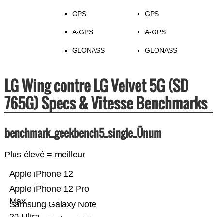
GPS
GPS
A-GPS
A-GPS
GLONASS
GLONASS
LG Wing contre LG Velvet 5G (SD
765G) Specs & Vitesse Benchmarks
benchmark_geekbench5_single_Ünum
Plus élevé = meilleur
Apple iPhone 12
Apple iPhone 12 Pro
Max
Samsung Galaxy Note
20 Ultra