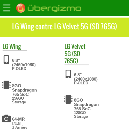
LG Wing contre LG Velvet 5G (SD 765G)
LG
Wing
LG
Velvet
5G (SD
765G)
6.8"
(2460x1080)
P-OLED
6.8"
(2460x1080)
P-OLED
8GO
Snapdragon
765 SoC
256GO
8GO
Storage
Snapdragon
765 SoC
128GO
Storage
64-MP,
f/1.8
3 Arrière