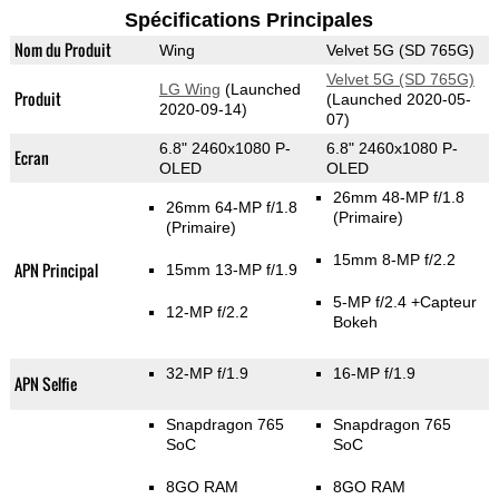
Spécifications Principales
Nom du Produit
Wing
Velvet 5G (SD 765G)
Velvet 5G (SD 765G)
LG Wing
(Launched
Produit
(Launched 2020-05-
2020-09-14)
07)
6.8" 2460x1080 P-
6.8" 2460x1080 P-
Ecran
OLED
OLED
26mm 48-MP f/1.8
26mm 64-MP f/1.8
(Primaire)
(Primaire)
15mm 8-MP f/2.2
APN Principal
15mm 13-MP f/1.9
5-MP f/2.4
+Capteur
12-MP f/2.2
Bokeh
32-MP f/1.9
16-MP f/1.9
APN Selfie
Snapdragon 765
Snapdragon 765
SoC
SoC
8GO RAM
8GO RAM