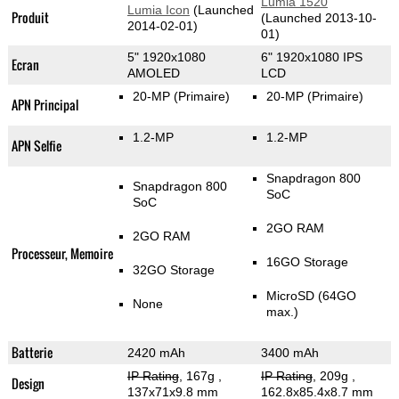
Lumia 1520
Lumia Icon
(Launched
Produit
(Launched 2013-10-
2014-02-01)
01)
5" 1920x1080
6" 1920x1080 IPS
Ecran
AMOLED
LCD
20-MP
(Primaire)
20-MP
(Primaire)
APN Principal
1.2-MP
1.2-MP
APN Selfie
Snapdragon 800
Snapdragon 800
SoC
SoC
2GO RAM
2GO RAM
Processeur, Memoire
16GO Storage
32GO Storage
MicroSD (64GO
None
max.)
Batterie
2420 mAh
3400 mAh
IP Rating
, 167g
,
IP Rating
, 209g
,
Design
137x71x9.8 mm
162.8x85.4x8.7 mm