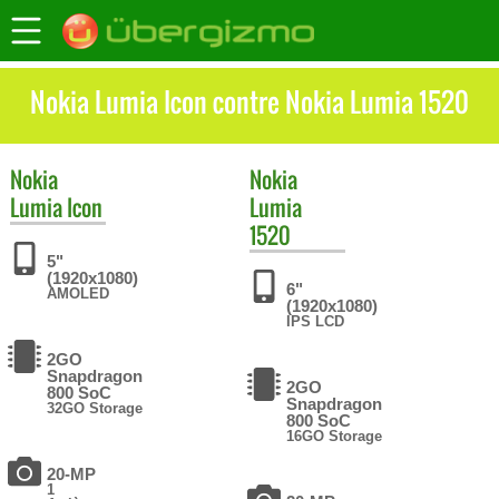
Nokia Lumia Icon contre Nokia Lumia 1520
Nokia
Nokia
Lumia Icon
Lumia
1520
5"
(1920x1080)
6"
AMOLED
(1920x1080)
IPS LCD
2GO
Snapdragon
2GO
800 SoC
Snapdragon
32GO Storage
800 SoC
16GO Storage
20-MP
1