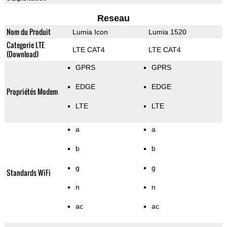
Reseau
Nom du Produit
Lumia Icon
Lumia 1520
Categorie LTE
LTE CAT4
LTE CAT4
(Download)
GPRS
GPRS
EDGE
EDGE
Propriétés Modem
LTE
LTE
a
a
b
b
g
g
Standards WiFi
n
n
ac
ac