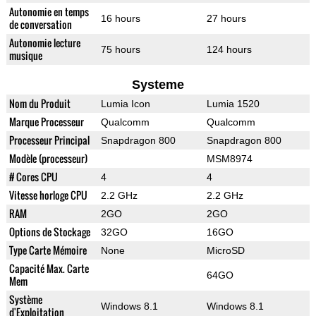
Autonomie en temps
16 hours
27 hours
de conversation
Autonomie lecture
75 hours
124 hours
musique
Systeme
Nom du Produit
Lumia Icon
Lumia 1520
Marque Processeur
Qualcomm
Qualcomm
Processeur Principal
Snapdragon 800
Snapdragon 800
Modèle (processeur)
MSM8974
# Cores CPU
4
4
Vitesse horloge CPU
2.2 GHz
2.2 GHz
RAM
2GO
2GO
Options de Stockage
32GO
16GO
Type Carte Mémoire
None
MicroSD
Capacité Max. Carte
64GO
Mem
Système
Windows 8.1
Windows 8.1
d'Exploitation