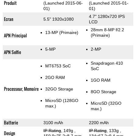
Produit
(Launched 2015-06-
(Launched 2015-01-
01)
01)
4.7" 1280x720 IPS
Ecran
5.5" 1920x1080
LCD
28mm 8-MP f/2.2
13-MP
(Primaire)
APN Principal
(Primaire)
5-MP
2-MP
APN Selfie
Snapdragon 410
MT6753 SoC
SoC
2GO RAM
1GO RAM
Processeur, Memoire
32GO Storage
8GO Storage
MicroSD (128GO
MicroSD (32GO
max.)
max.)
Batterie
3100 mAh
2200 mAh
IP Rating
, 149g
,
IP Rating
, 133g
,
Design