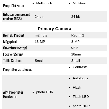
Multitouch
Multitouch
Propriété Ecran
Bits par composant
24 bit
24 bit
couleur (RGB)
Primary Camera
Nom du Produit
m2 note
Redmi 2
Mégapixel
13-MP
8-MP
Ouverture (f-stop)
f/2.2
Focale (35mm)
28mm
Taille Capteur
Small
Small
Contraste
Propriétés autofocus
Autofocus
Flash
APN Propriétés
photo HDR
Hardware
Flash LED
photo HDR