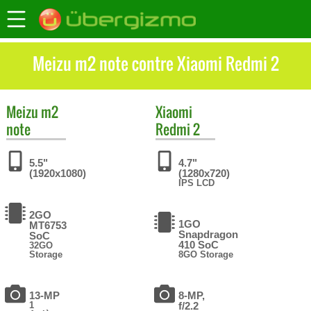
Meizu m2 note contre Xiaomi Redmi 2
Meizu
m2
Xiaomi
note
Redmi 2
5.5"
4.7"
(1920x1080)
(1280x720)
IPS LCD
2GO
1GO
MT6753
Snapdragon
SoC
410 SoC
32GO
Storage
8GO Storage
13-MP
8-MP,
1
f/2.2