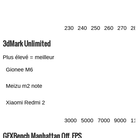
230
240
250
260
270
28
3dMark Unlimited
Plus élevé = meilleur
Gionee M6
Meizu m2 note
Xiaomi Redmi 2
3000
5000
7000
9000
11
GFXBench Manhattan Off. FPS