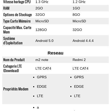
Vitesse horloge CPU
1.3 GHz
1.2 GHz
RAM
2GO
1GO
Options de Stockage
32GO
8GO
Type Carte Mémoire
MicroSD
MicroSD
Capacité Max. Carte
128GO
32GO
Mem
Système
Android 5.0
Android 4.4.4
d'Exploitation
Reseau
Nom du Produit
m2 note
Redmi 2
Categorie LTE
LTE CAT4
LTE CAT4
(Download)
GPRS
GPRS
EDGE
EDGE
Propriétés Modem
LTE
LTE
a