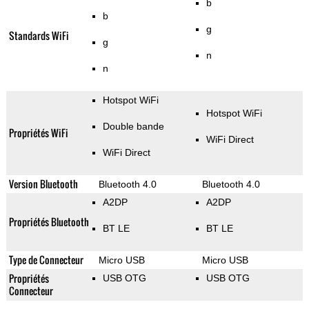
b
b
g
Standards WiFi
g
n
n
Hotspot WiFi
Hotspot WiFi
Double bande
Propriétés WiFi
WiFi Direct
WiFi Direct
Version Bluetooth
Bluetooth 4.0
Bluetooth 4.0
A2DP
A2DP
Propriétés Bluetooth
BT LE
BT LE
Type de Connecteur
Micro USB
Micro USB
Propriétés
USB OTG
USB OTG
Connecteur