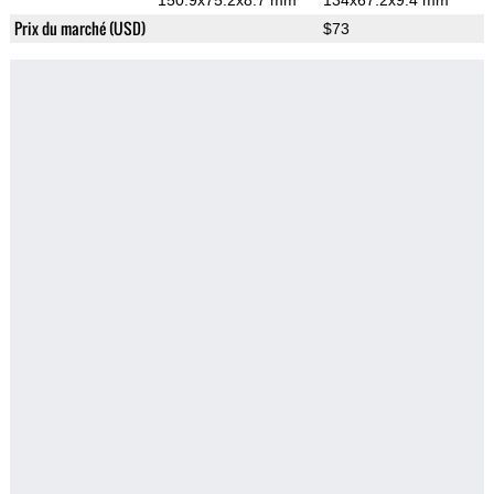
150.9x75.2x8.7 mm
134x67.2x9.4 mm
Prix du marché (USD)
$73