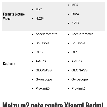
MP4
MP4
Formats Lecture
DIVX
Vidéo
H.264
XVID
Accéléromètre
Accéléromètre
Boussole
Boussole
GPS
GPS
A-GPS
A-GPS
Capteurs
GLONASS
GLONASS
Gyroscope
Gyroscope
Proximité
Proximité
Meizu m2 note contre Xiaomi Redmi