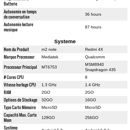
Batterie
Autonomie en temps
36 hours
de conversation
Autonomie lecture
87 hours
musique
Systeme
Nom du Produit
m2 note
Redmi 4X
Marque Processeur
Mediatek
Qualcomm
MSM8940
Processeur Principal
MT6753
Snapdragon 435
# Cores CPU
8
Vitesse horloge CPU
1.3 GHz
1.4 GHz
RAM
2GO
2GO
Options de Stockage
32GO
16GO
Type Carte Mémoire
MicroSD
MicroSD
Capacité Max. Carte
128GO
256GO
Mem
Système