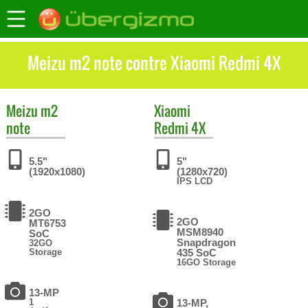
Meizu m2 note contre Xiaomi Redmi 4X
Meizu
m2
Xiaomi
note
Redmi 4X
5.5"
5"
(1920x1080)
(1280x720)
IPS LCD
2GO
2GO
MT6753
MSM8940
SoC
Snapdragon
32GO
Storage
435 SoC
16GO Storage
13-MP
1
13-MP,