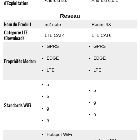
Android 5.0
Android 6.0.1
d'Exploitation
Reseau
Nom du Produit
m2 note
Redmi 4X
Categorie LTE
LTE CAT4
LTE CAT6
(Download)
GPRS
GPRS
EDGE
EDGE
Propriétés Modem
LTE
LTE
a
b
b
g
Standards WiFi
g
n
n
Hotspot WiFi