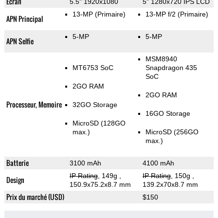
Ecran
5.5" 1920x1080
5" 1280x720 IPS LCD
13-MP
(Primaire)
13-MP f/2
(Primaire)
APN Principal
5-MP
5-MP
APN Selfie
MSM8940
MT6753 SoC
Snapdragon 435
SoC
2GO RAM
2GO RAM
Processeur, Memoire
32GO Storage
16GO Storage
MicroSD (128GO
max.)
MicroSD (256GO
max.)
Batterie
3100 mAh
4100 mAh
IP Rating
, 149g
,
IP Rating
, 150g
,
Design
150.9x75.2x8.7 mm
139.2x70x8.7 mm
Prix du marché (USD)
$150