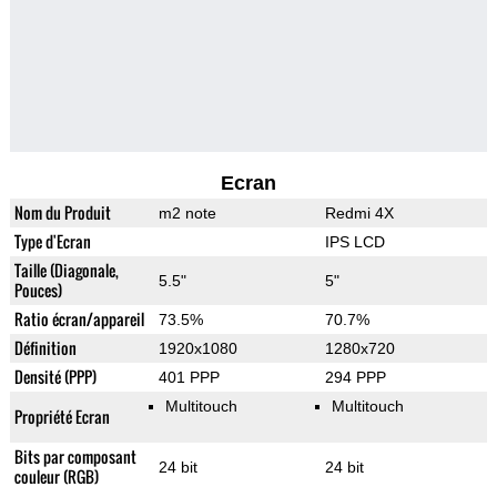
Ecran
Nom du Produit
m2 note
Redmi 4X
Type d'Ecran
IPS LCD
Taille (Diagonale,
5.5"
5"
Pouces)
Ratio écran/appareil
73.5%
70.7%
Définition
1920x1080
1280x720
Densité (PPP)
401 PPP
294 PPP
Multitouch
Multitouch
Propriété Ecran
Bits par composant
24 bit
24 bit
couleur (RGB)