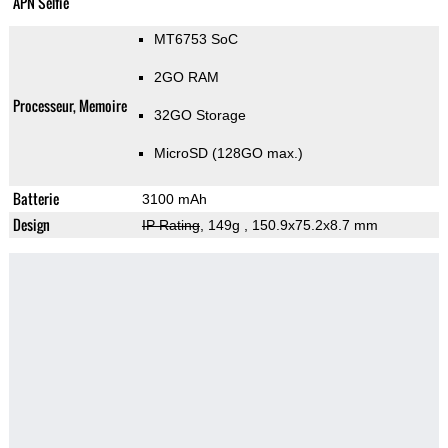
APN Selfie
MT6753 SoC
2GO RAM
Processeur, Memoire
32GO Storage
MicroSD (128GO max.)
Batterie
3100 mAh
Design
IP Rating
, 149g
, 150.9x75.2x8.7 mm