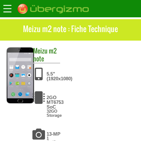
Meizu m2 note : Fiche Technique
Meizu
m2
note
5.5"
(1920x1080)
2GO
MT6753
SoC
32GO
Storage
13-MP
1