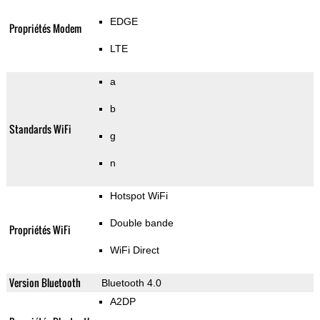
EDGE
Propriétés Modem
LTE
a
b
Standards WiFi
g
n
Hotspot WiFi
Double bande
Propriétés WiFi
WiFi Direct
Version Bluetooth
Bluetooth 4.0
A2DP