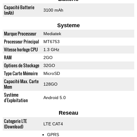
Capacité Batterie
3100 mAh
(mAh)
Systeme
Marque Processeur
Mediatek
Processeur Principal
MT6753
Vitesse horloge CPU
1.3 GHz
RAM
2GO
Options de Stockage
32GO
Type Carte Mémoire
MicroSD
Capacité Max. Carte
128GO
Mem
Système
Android 5.0
d'Exploitation
Reseau
Categorie LTE
LTE CAT4
(Download)
GPRS