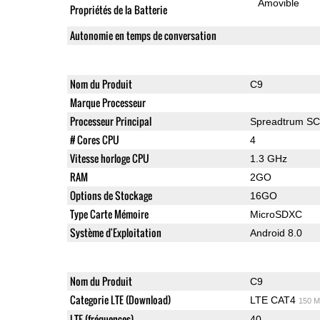
Amovible
Propriétés de la Batterie
Autonomie en temps de conversation
Nom du Produit
C9
Marque Processeur
Processeur Principal
Spreadtrum S
# Cores CPU
4
Vitesse horloge CPU
1.3 GHz
RAM
2GO
Options de Stockage
16GO
Type Carte Mémoire
MicroSDXC
Système d'Exploitation
Android 8.0
Nom du Produit
C9
Categorie LTE (Download)
LTE CAT4
150 M
LTE (fréquences)
40