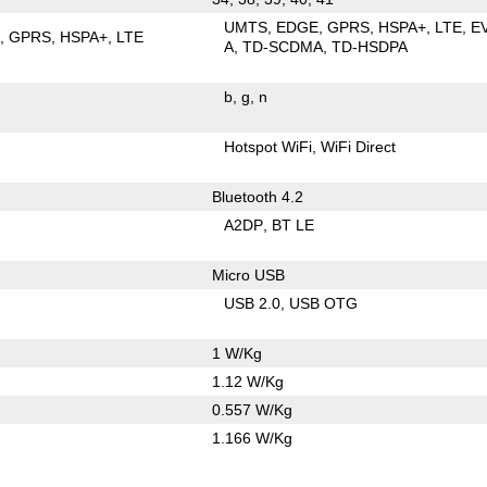
UMTS
EDGE
GPRS
HSPA+
LTE
E
E
GPRS
HSPA+
LTE
A
TD-SCDMA
TD-HSDPA
b
g
n
Hotspot WiFi
WiFi Direct
Bluetooth 4.2
A2DP
BT LE
Micro USB
USB 2.0
USB OTG
1 W/Kg
1.12 W/Kg
0.557 W/Kg
1.166 W/Kg