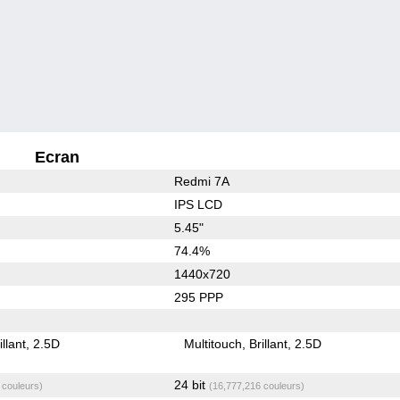
Ecran
Redmi 7A
IPS LCD
5.45"
74.4%
1440x720
295 PPP
illant
2.5D
Multitouch
Brillant
2.5D
24 bit
 couleurs)
(16,777,216 couleurs)