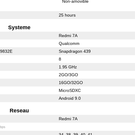
Non-amovible
25 hours
Systeme
Redmi 7A
Qualcomm
C9832E
Snapdragon 439
8
1.95 GHz
2GO/3GO
16GO/32GO
MicroSDXC
Android 9.0
Reseau
Redmi 7A
bps
34, 38, 39, 40, 41