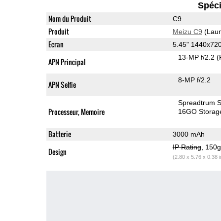
Spéci
Nom du Produit
C9
Produit
Meizu C9
(Laun
Ecran
5.45" 1440x72
13-MP f/2.2
(
APN Principal
8-MP f/2.2
APN Selfie
Spreadtrum 
Processeur, Memoire
16GO Storag
Batterie
3000 mAh
IP Rating
, 150
Design
(2.80 x 5.76 x 0.38 