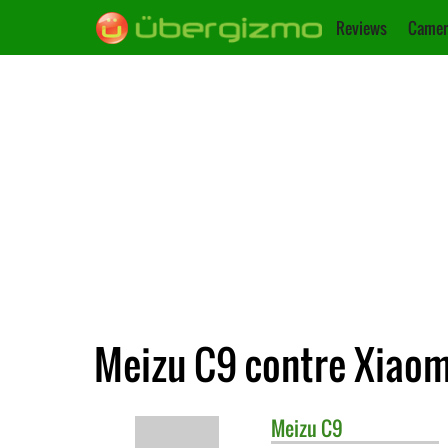
Reviews
Camer
Meizu C9 contre Xiaom
Meizu
C9