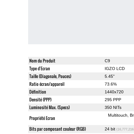
Nom du Produit
C9
Type d'Ecran
IGZO LCD
Taille (Diagonale, Pouces)
5.45"
Ratio écran/appareil
73.6%
Définition
1440x720
Densité (PPP)
295 PPP
Luminosité Max. (Specs)
350 NITs
Multitouch
Br
Propriété Ecran
Bits par composant couleur (RGB)
24 bit
(16,777,216