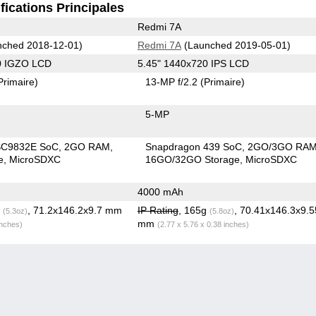
fications Principales
Redmi 7A
ched 2018-12-01)
Redmi 7A
(Launched 2019-05-01)
0 IGZO LCD
5.45" 1440x720 IPS LCD
Primaire)
13-MP f/2.2
(Primaire)
5-MP
SC9832E SoC
2GO RAM
Snapdragon 439 SoC
2GO/3GO RA
e
MicroSDXC
16GO/32GO Storage
MicroSDXC
4000 mAh
g
, 71.2x146.2x9.7 mm
IP Rating
, 165g
, 70.41x146.3x9.5
(5.3oz)
(5.8oz)
mm
inches)
(2.77 x 5.76 x 0.38 inches)