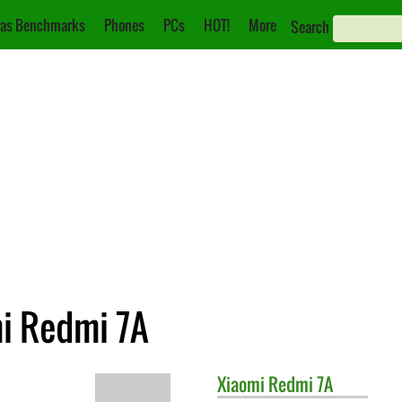
as Benchmarks
Phones
PCs
HOT!
More
Search
i Redmi 7A
Xiaomi
Redmi 7A