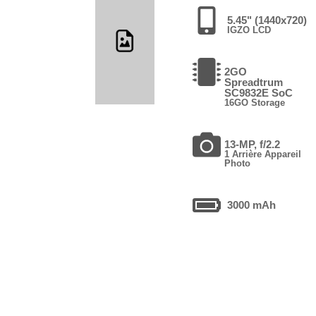
5.45" (1440x720)
IGZO LCD
2GO
Spreadtrum
SC9832E SoC
16GO Storage
13-MP, f/2.2
1 Arrière Appareil
Photo
3000 mAh