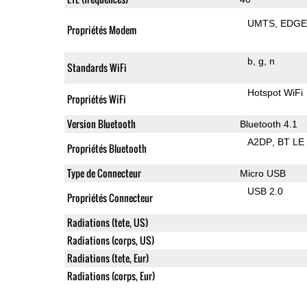
UMTS
EDG
Propriétés Modem
b
g
n
Standards WiFi
Hotspot WiFi
Propriétés WiFi
Version Bluetooth
Bluetooth 4.1
A2DP
BT LE
Propriétés Bluetooth
Type de Connecteur
Micro USB
USB 2.0
Propriétés Connecteur
Radiations (tete, US)
Radiations (corps, US)
Radiations (tete, Eur)
Radiations (corps, Eur)