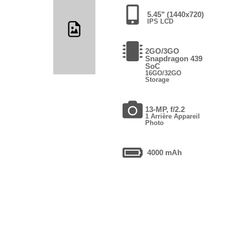
5.45" (1440x720)
IPS LCD
2GO/3GO
Snapdragon 439
SoC
16GO/32GO
Storage
13-MP, f/2.2
1 Arrière Appareil
Photo
4000 mAh