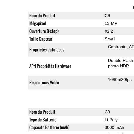
Nom du Produit
C9
Mégapixel
13-MP
Ouverture (f-stop)
f/2.2
Taille Capteur
Small
Contraste
AF
Propriétés autofocus
Double Flash
APN Propriétés Hardware
photo HDR
1080p/30fps
Résolutions Vidéo
Nom du Produit
C9
Type de Batterie
Li-Poly
Capacité Batterie (mAh)
3000 mAh