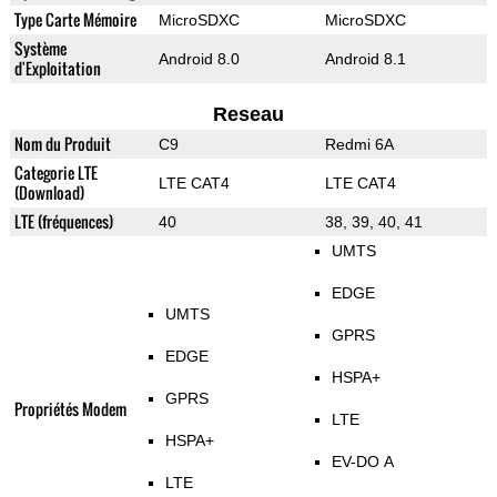
Type Carte Mémoire
MicroSDXC
MicroSDXC
Système
Android 8.0
Android 8.1
d'Exploitation
Reseau
Nom du Produit
C9
Redmi 6A
Categorie LTE
LTE CAT4
LTE CAT4
(Download)
LTE (fréquences)
40
38, 39, 40, 41
UMTS
EDGE
UMTS
GPRS
EDGE
HSPA+
GPRS
Propriétés Modem
LTE
HSPA+
EV-DO A
LTE