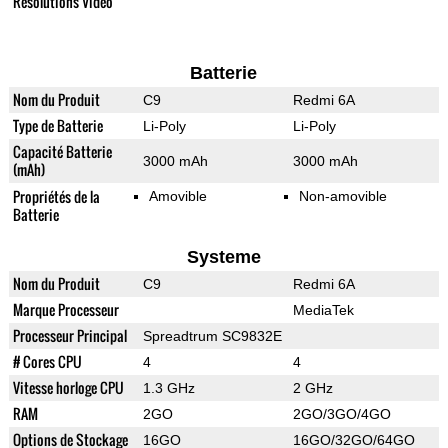
Résolutions Vidéo
Batterie
Nom du Produit
C9
Redmi 6A
Type de Batterie
Li-Poly
Li-Poly
Capacité Batterie
3000 mAh
3000 mAh
(mAh)
Propriétés de la
Amovible
Non-amovible
Batterie
Systeme
Nom du Produit
C9
Redmi 6A
Marque Processeur
MediaTek
Processeur Principal
Spreadtrum SC9832E
# Cores CPU
4
4
Vitesse horloge CPU
1.3 GHz
2 GHz
RAM
2GO
2GO/3GO/4GO
Options de Stockage
16GO
16GO/32GO/64GO