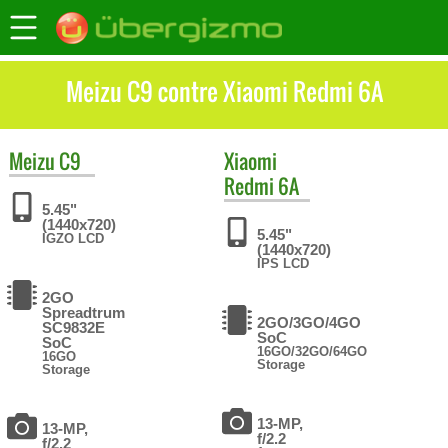
Meizu C9 contre Xiaomi Redmi 6A
Meizu
C9
Xiaomi
Redmi 6A
5.45"
(1440x720)
5.45"
IGZO LCD
(1440x720)
IPS LCD
2GO
Spreadtrum
2GO/3GO/4GO
SC9832E
SoC
SoC
16GO/32GO/64GO
16GO
Storage
Storage
13-MP,
13-MP,
f/2.2
f/2.2