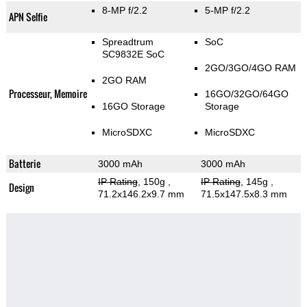
8-MP f/2.2
5-MP f/2.2
APN Selfie
Spreadtrum
SoC
SC9832E SoC
2GO/3GO/4GO RAM
2GO RAM
Processeur, Memoire
16GO/32GO/64GO
16GO Storage
Storage
MicroSDXC
MicroSDXC
Batterie
3000 mAh
3000 mAh
IP Rating
, 150g
,
IP Rating
, 145g
,
Design
71.2x146.2x9.7 mm
71.5x147.5x8.3 mm