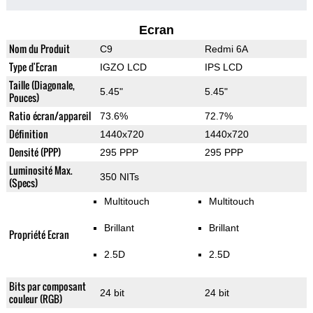
Ecran
Nom du Produit
C9
Redmi 6A
Type d'Ecran
IGZO LCD
IPS LCD
Taille (Diagonale,
5.45"
5.45"
Pouces)
Ratio écran/appareil
73.6%
72.7%
Définition
1440x720
1440x720
Densité (PPP)
295 PPP
295 PPP
Luminosité Max.
350 NITs
(Specs)
Multitouch
Multitouch
Brillant
Brillant
Propriété Ecran
2.5D
2.5D
Bits par composant
24 bit
24 bit
couleur (RGB)