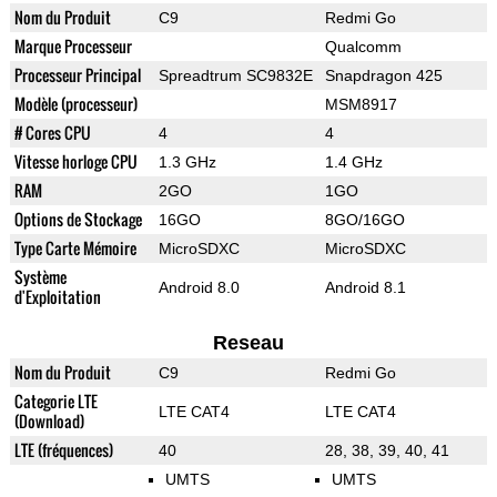
Nom du Produit
C9
Redmi Go
Marque Processeur
Qualcomm
Processeur Principal
Spreadtrum SC9832E
Snapdragon 425
Modèle (processeur)
MSM8917
# Cores CPU
4
4
Vitesse horloge CPU
1.3 GHz
1.4 GHz
RAM
2GO
1GO
Options de Stockage
16GO
8GO/16GO
Type Carte Mémoire
MicroSDXC
MicroSDXC
Système
Android 8.0
Android 8.1
d'Exploitation
Reseau
Nom du Produit
C9
Redmi Go
Categorie LTE
LTE CAT4
LTE CAT4
(Download)
LTE (fréquences)
40
28, 38, 39, 40, 41
UMTS
UMTS