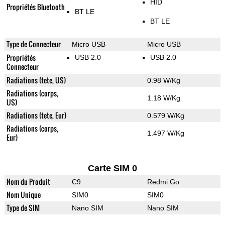
HID
Propriétés Bluetooth
BT LE
BT LE
Type de Connecteur
Micro USB
Micro USB
Propriétés
USB 2.0
USB 2.0
Connecteur
Radiations (tete, US)
0.98 W/Kg
Radiations (corps,
1.18 W/Kg
US)
Radiations (tete, Eur)
0.579 W/Kg
Radiations (corps,
1.497 W/Kg
Eur)
Carte SIM 0
Nom du Produit
C9
Redmi Go
Nom Unique
SIM0
SIM0
Type de SIM
Nano SIM
Nano SIM