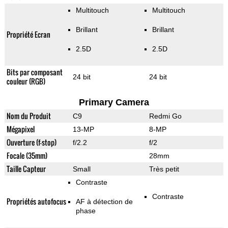
Multitouch
Multitouch
Brillant
Brillant
Propriété Ecran
2.5D
2.5D
Bits par composant
24 bit
24 bit
couleur (RGB)
Primary Camera
Nom du Produit
C9
Redmi Go
Mégapixel
13-MP
8-MP
Ouverture (f-stop)
f/2.2
f/2
Focale (35mm)
28mm
Taille Capteur
Small
Très petit
Contraste
Contraste
Propriétés autofocus
AF à détection de
phase