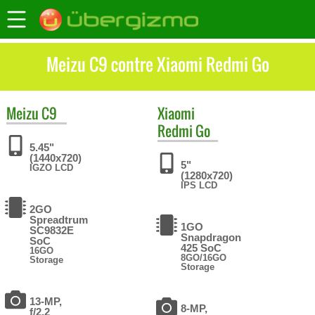
Meizu C9 contre Xiaomi Redmi Go
Meizu
C9
Xiaomi
Redmi Go
5.45"
(1440x720)
5"
IGZO LCD
(1280x720)
IPS LCD
2GO
Spreadtrum
1GO
SC9832E
Snapdragon
SoC
425 SoC
16GO
8GO/16GO
Storage
Storage
13-MP,
8-MP,
f/2.2