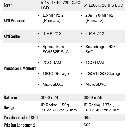
5.45" 1440x720 IGZO
Ecran
5" 1280x720 IPS LCD
LCD
13-MP f/2.2
28mm 8-MP f/2
APN Principal
(Primaire)
(Primaire)
8-MP f/2.2
5-MP f/2.2
APN Selfie
Spreadtrum
Snapdragon 425
SC9832E SoC
SoC
2GO RAM
1GO RAM
Processeur, Memoire
16GO Storage
8GO/16GO Storage
MicroSDXC
MicroSDXC
Batterie
3000 mAh
3000 mAh
IP Rating
, 150g
,
IP Rating
, 137g
,
Design
71.2x146.2x9.7 mm
70.1x140.4x8.4 mm
Prix du marché (USD)
$65
Prix (au Lancement)
$65