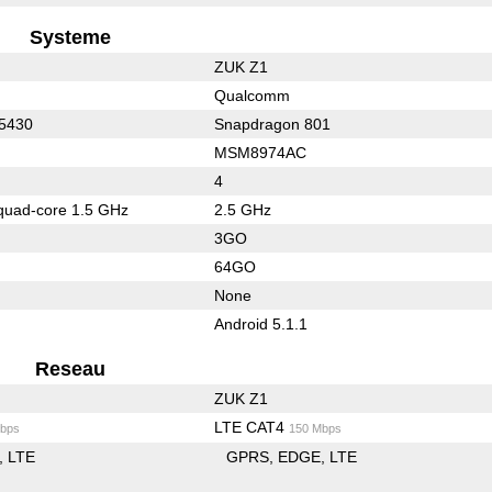
Systeme
ZUK Z1
Qualcomm
 5430
Snapdragon 801
MSM8974AC
4
quad-core 1.5 GHz
2.5 GHz
3GO
64GO
None
Android 5.1.1
Reseau
ZUK Z1
LTE CAT4
bps
150 Mbps
LTE
GPRS
EDGE
LTE