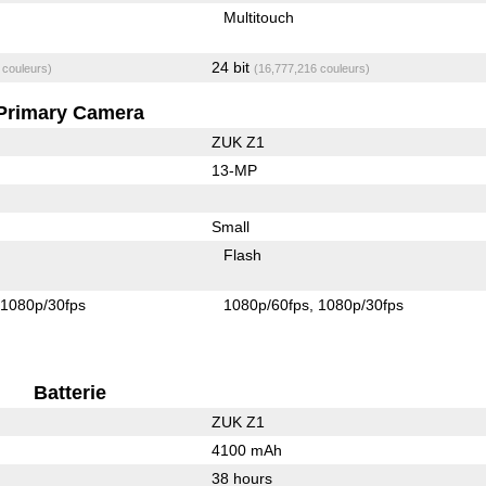
Multitouch
24 bit
 couleurs)
(16,777,216 couleurs)
Primary Camera
ZUK Z1
13-MP
Small
Flash
1080p/30fps
1080p/60fps
1080p/30fps
Batterie
ZUK Z1
4100 mAh
38 hours