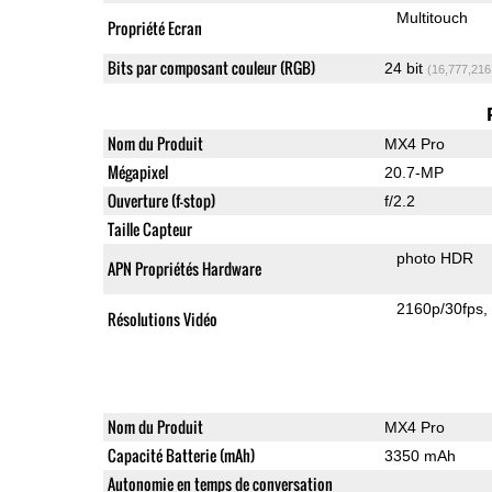
Multitouch
Propriété Ecran
Bits par composant couleur (RGB)
24 bit
(16,777,216
Nom du Produit
MX4 Pro
Mégapixel
20.7-MP
Ouverture (f-stop)
f/2.2
Taille Capteur
photo HDR
APN Propriétés Hardware
2160p/30fps
Résolutions Vidéo
Nom du Produit
MX4 Pro
Capacité Batterie (mAh)
3350 mAh
Autonomie en temps de conversation