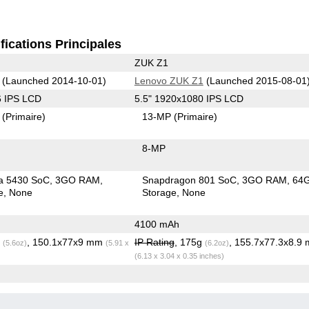
fications Principales
ZUK Z1
(Launched 2014-10-01)
Lenovo ZUK Z1
(Launched 2015-08-01
6 IPS LCD
5.5" 1920x1080 IPS LCD
2
(Primaire)
13-MP
(Primaire)
8-MP
a 5430 SoC
3GO RAM
Snapdragon 801 SoC
3GO RAM
64
e
None
Storage
None
4100 mAh
g
, 150.1x77x9 mm
IP Rating
, 175g
, 155.7x77.3x8.9
(5.6oz)
(5.91 x
(6.2oz)
(6.13 x 3.04 x 0.35 inches)