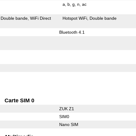
a
b
g
n
ac
Double bande
WiFi Direct
Hotspot WiFi
Double bande
Bluetooth 4.1
Carte SIM 0
ZUK Z1
SIM0
Nano SIM