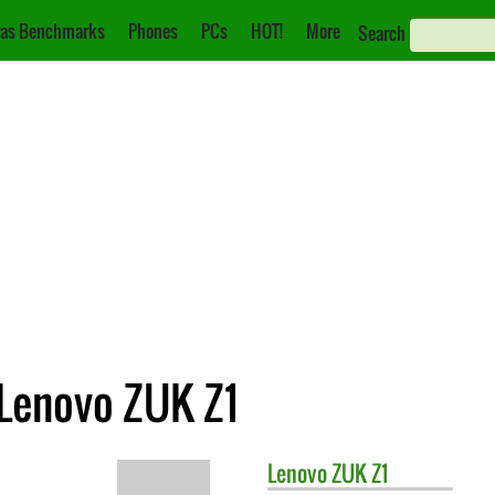
as Benchmarks
Phones
PCs
HOT!
More
Search
Lenovo ZUK Z1
Lenovo
ZUK Z1