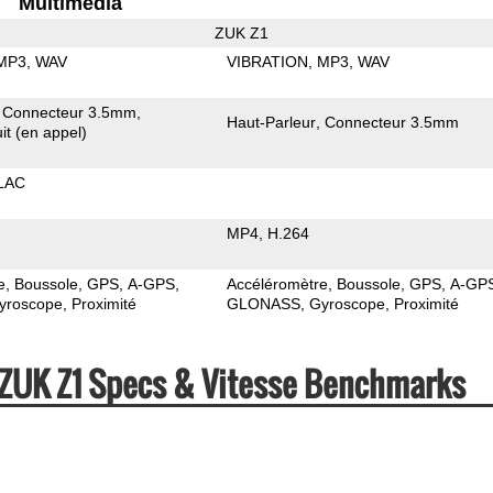
Multimedia
ZUK Z1
MP3
WAV
VIBRATION
MP3
WAV
Connecteur 3.5mm
Haut-Parleur
Connecteur 3.5mm
it (en appel)
LAC
MP4
H.264
e
Boussole
GPS
A-GPS
Accéléromètre
Boussole
GPS
A-GP
yroscope
Proximité
GLONASS
Gyroscope
Proximité
 ZUK Z1 Specs & Vitesse Benchmarks