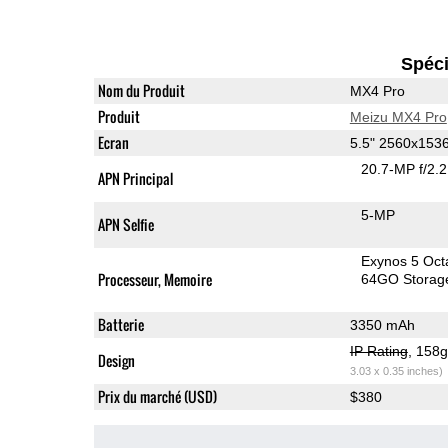
Spéci
Nom du Produit
MX4 Pro
Produit
Meizu MX4 Pro
Ecran
5.5" 2560x153
20.7-MP f/2.
APN Principal
5-MP
APN Selfie
Exynos 5 Oct
Processeur, Memoire
64GO Storag
Batterie
3350 mAh
IP Rating
, 158
Design
3.03 x 0.35 inches)
Prix du marché (USD)
$380