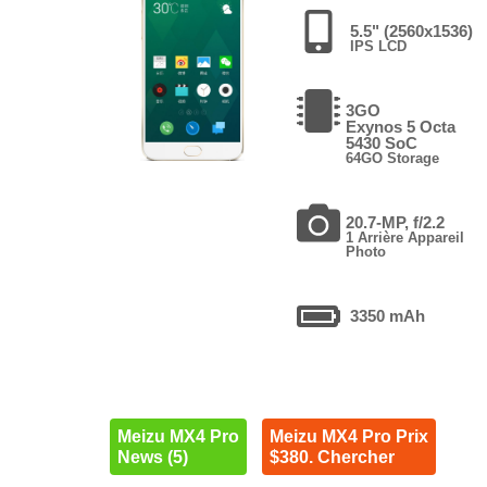
5.5" (2560x1536)
IPS LCD
3GO
Exynos 5 Octa
5430 SoC
64GO Storage
20.7-MP, f/2.2
1 Arrière Appareil
Photo
3350 mAh
Meizu MX4 Pro
Meizu MX4 Pro Prix
News (5)
$380. Chercher