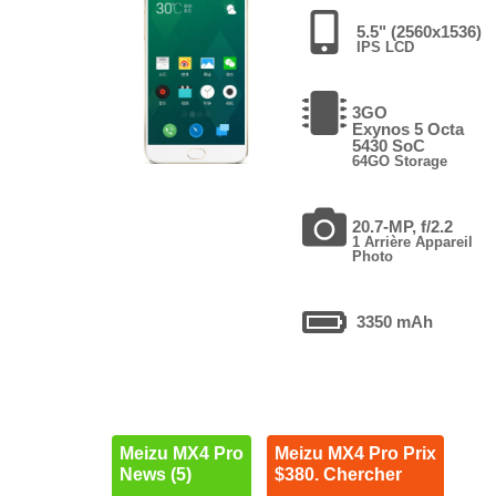
5.5" (2560x1536)
IPS LCD
3GO
Exynos 5 Octa
5430 SoC
64GO Storage
20.7-MP, f/2.2
1 Arrière Appareil
Photo
3350 mAh
Meizu MX4 Pro
Meizu MX4 Pro Prix
News (5)
$380. Chercher