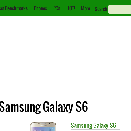
as Benchmarks
Phones
PCs
HOT!
More
Search
 Samsung Galaxy S6
Samsung
Galaxy S6