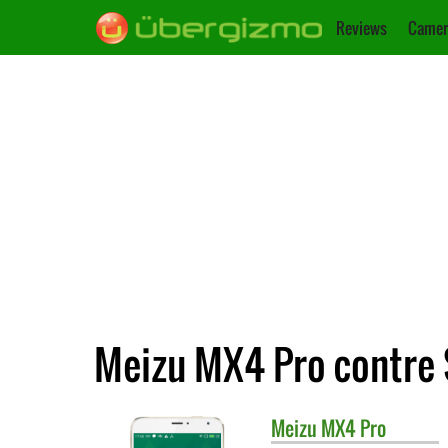
Reviews
Camer
Meizu MX4 Pro contre
Meizu
MX4 Pro