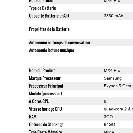
Nom du Produit
MX4 Pro
Type de Batterie
Capacité Batterie (mAh)
3350 mAh
Propriétés de la Batterie
Autonomie en temps de conversation
Autonomie lecture musique
Nom du Produit
MX4 Pro
Marque Processeur
Samsung
Processeur Principal
Exynos 5 Octa
Modèle (processeur)
# Cores CPU
8
Vitesse horloge CPU
quad-core 2 & 
RAM
3GO
Options de Stockage
64GO
Type Carte Mémoire
None