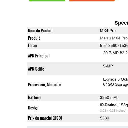
Spéci
Nom du Produit
MX4 Pro
Produit
Meizu MX4 Pro
Ecran
5.5" 2560x153
20.7-MP f/2.
APN Principal
5-MP
APN Selfie
Exynos 5 Oct
Processeur, Memoire
64GO Storag
Batterie
3350 mAh
IP Rating
, 158
Design
3.03 x 0.35 inches)
Prix du marché (USD)
$380