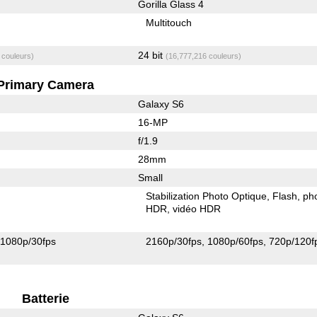
Gorilla Glass 4
Multitouch
24 bit
 couleurs)
(16,777,216 couleurs)
Primary Camera
Galaxy S6
16-MP
f/1.9
28mm
Small
Stabilization Photo Optique
Flash
ph
HDR
vidéo HDR
1080p/30fps
2160p/30fps
1080p/60fps
720p/120f
Batterie