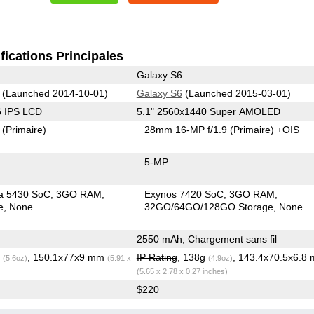
fications Principales
Galaxy S6
(Launched 2014-10-01)
Galaxy S6
(Launched 2015-03-01)
6 IPS LCD
5.1" 2560x1440 Super AMOLED
2
(Primaire)
28mm 16-MP f/1.9
(Primaire)
+OIS
5-MP
a 5430 SoC
3GO RAM
Exynos 7420 SoC
3GO RAM
e
None
32GO/64GO/128GO Storage
None
2550 mAh, Chargement sans fil
g
, 150.1x77x9 mm
IP Rating
, 138g
, 143.4x70.5x6.8
(5.6oz)
(5.91 x
(4.9oz)
(5.65 x 2.78 x 0.27 inches)
$220