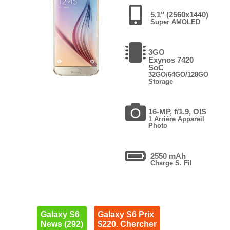
5.1" (2560x1440)
Super AMOLED
3GO
Exynos 7420
SoC
32GO/64GO/128GO
Storage
16-MP, f/1.9, OIS
1 Arrière Appareil
Photo
2550 mAh
Charge S. Fil
Galaxy S6
Galaxy S6 Prix
News (292)
$220. Chercher