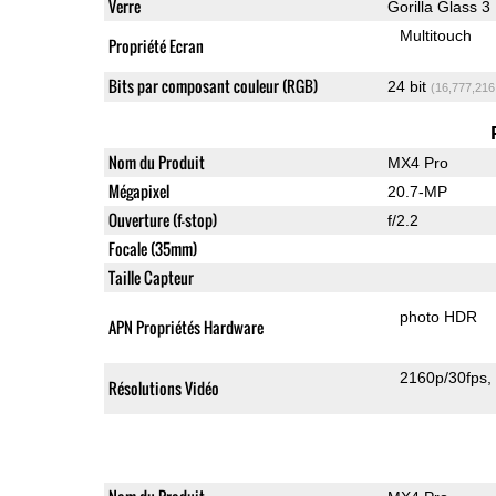
Verre
Gorilla Glass 3
Multitouch
Propriété Ecran
Bits par composant couleur (RGB)
24 bit
(16,777,216
Nom du Produit
MX4 Pro
Mégapixel
20.7-MP
Ouverture (f-stop)
f/2.2
Focale (35mm)
Taille Capteur
photo HDR
APN Propriétés Hardware
2160p/30fps
Résolutions Vidéo