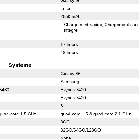
Galaxy S6
Li-Ion
2550 mAh
Chargement rapide
Chargement sans 
intégré
17 hours
49 hours
Systeme
Galaxy S6
Samsung
 5430
Exynos 7420
Exynos 7420
8
quad-core 1.5 GHz
quad-core 1.5 & quad-core 2.1 GHz
3GO
32GO/64GO/128GO
None