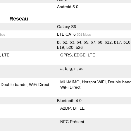
Android 5.0
Reseau
Galaxy S6
LTE CAT6
bps
301 Mbps
bi, b2, b3, b4, b5, b7, b8, b12, b17, b18,
b19, b20, b26
LTE
GPRS
EDGE
LTE
a
b
g
n
ac
MU-MIMO
Hotspot WiFi
Double ban
Double bande
WiFi Direct
WiFi Direct
Bluetooth 4.0
A2DP
BT LE
NFC Présent