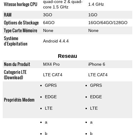
quad-core 2 & quad-
Vitesse horloge CPU
1.4 GHz
core 1.5 GHz
RAM
3GO
1GO
Options de Stockage
64GO
16GO/64GO/128GO
Type Carte Mémoire
None
None
Système
Android 4.4.4
d'Exploitation
Reseau
Nom du Produit
MX4 Pro
iPhone 6
Categorie LTE
LTE CAT4
LTE CAT4
(Download)
GPRS
GPRS
EDGE
EDGE
Propriétés Modem
LTE
LTE
a
a
b
b