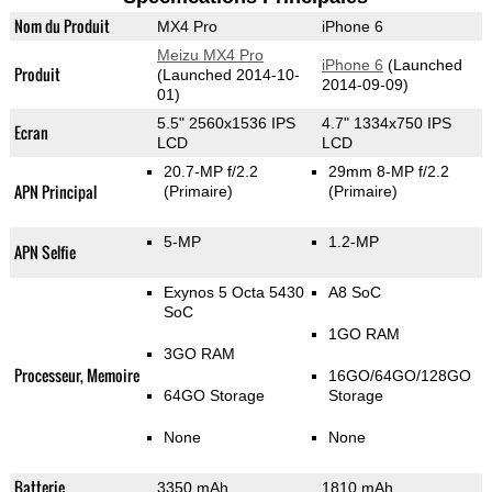
Nom du Produit
MX4 Pro
iPhone 6
Meizu MX4 Pro
iPhone 6
(Launched
Produit
(Launched 2014-10-
2014-09-09)
01)
5.5" 2560x1536 IPS
4.7" 1334x750 IPS
Ecran
LCD
LCD
20.7-MP f/2.2
29mm 8-MP f/2.2
APN Principal
(Primaire)
(Primaire)
5-MP
1.2-MP
APN Selfie
Exynos 5 Octa 5430
A8 SoC
SoC
1GO RAM
3GO RAM
Processeur, Memoire
16GO/64GO/128GO
64GO Storage
Storage
None
None
Batterie
3350 mAh
1810 mAh