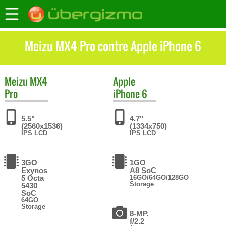
Meizu MX4 Pro contre Apple iPhone 6
Meizu
MX4
Apple
Pro
iPhone 6
5.5"
4.7"
(2560x1536)
(1334x750)
IPS LCD
IPS LCD
3GO
1GO
Exynos
A8 SoC
5 Octa
16GO/64GO/128GO
Storage
5430
SoC
64GO
Storage
8-MP,
f/2.2