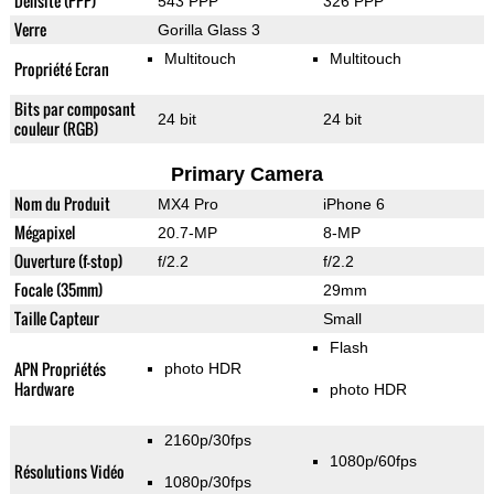
Densité (PPP)
543 PPP
326 PPP
Verre
Gorilla Glass 3
Multitouch
Multitouch
Propriété Ecran
Bits par composant
24 bit
24 bit
couleur (RGB)
Primary Camera
Nom du Produit
MX4 Pro
iPhone 6
Mégapixel
20.7-MP
8-MP
Ouverture (f-stop)
f/2.2
f/2.2
Focale (35mm)
29mm
Taille Capteur
Small
Flash
APN Propriétés
photo HDR
Hardware
photo HDR
2160p/30fps
1080p/60fps
Résolutions Vidéo
1080p/30fps