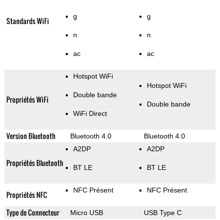
g
g
Standards WiFi
n
n
ac
ac
Hotspot WiFi
Hotspot WiFi
Double bande
Propriétés WiFi
Double bande
WiFi Direct
Version Bluetooth
Bluetooth 4.0
Bluetooth 4.0
A2DP
A2DP
Propriétés Bluetooth
BT LE
BT LE
NFC Présent
NFC Présent
Propriétés NFC
Type de Connecteur
Micro USB
USB Type C