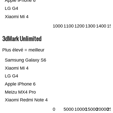
Apple iPhone 6
LG G4
Xiaomi Mi 4
1000
1100
1200
1300
1400
15
3dMark Unlimited
Plus élevé = meilleur
Samsung Galaxy S6
Xiaomi Mi 4
LG G4
Apple iPhone 6
Meizu MX4 Pro
Xiaomi Redmi Note 4
0
5000
10000
15000
20000
25