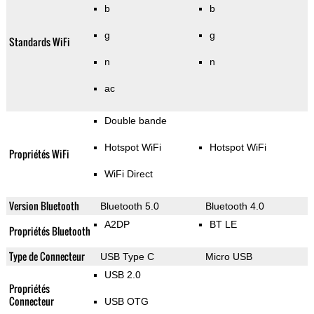
b
b
g
g
Standards WiFi
n
n
ac
Double bande
Hotspot WiFi
Hotspot WiFi
Propriétés WiFi
WiFi Direct
Version Bluetooth
Bluetooth 5.0
Bluetooth 4.0
A2DP
BT LE
Propriétés Bluetooth
Type de Connecteur
USB Type C
Micro USB
USB 2.0
Propriétés
Connecteur
USB OTG