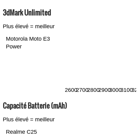
3dMark Unlimited
Plus élevé = meilleur
Motorola Moto E3
Power
2600
2700
2800
2900
3000
3100
32
Capacité Batterie (mAh)
Plus élevé = meilleur
Realme C25