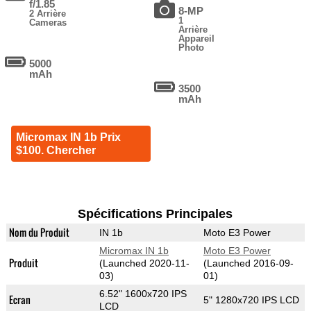
f/1.85
8-MP
2 Arrière
1
Cameras
Arrière
Appareil
Photo
5000
mAh
3500
mAh
Micromax IN 1b Prix
$100. Chercher
Spécifications Principales
Nom du Produit
IN 1b
Moto E3 Power
Micromax IN 1b
Moto E3 Power
Produit
(Launched 2020-11-
(Launched 2016-09-
03)
01)
6.52" 1600x720 IPS
Ecran
5" 1280x720 IPS LCD
LCD