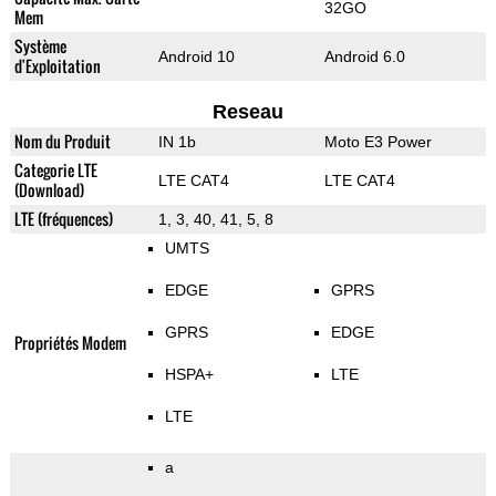
32GO
Mem
Système
Android 10
Android 6.0
d'Exploitation
Reseau
Nom du Produit
IN 1b
Moto E3 Power
Categorie LTE
LTE CAT4
LTE CAT4
(Download)
LTE (fréquences)
1, 3, 40, 41, 5, 8
UMTS
EDGE
GPRS
GPRS
EDGE
Propriétés Modem
HSPA+
LTE
LTE
a