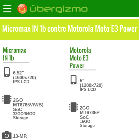
Micromax IN 1b contre Motorola Moto E3 Power
Micromax
Motorola
IN 1b
Moto E3
Power
6.52"
(1600x720)
5"
IPS LCD
(1280x720)
IPS LCD
2GO
MT6765V/WB)
2GO
SoC
MT6735P
32GO/64GO
SoC
Storage
16GO
Storage
13-MP,