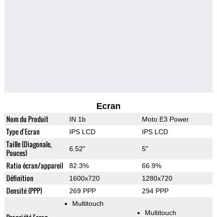
Ecran
Nom du Produit
IN 1b
Moto E3 Power
Type d'Ecran
IPS LCD
IPS LCD
Taille (Diagonale,
6.52"
5"
Pouces)
Ratio écran/appareil
82.3%
66.9%
Définition
1600x720
1280x720
Densité (PPP)
269 PPP
294 PPP
Multitouch
Multitouch