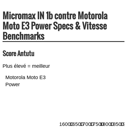
Micromax IN 1b contre Motorola
Moto E3 Power Specs & Vitesse
Benchmarks
Score Antutu
Plus élevé = meilleur
Motorola Moto E3
Power
16000
16500
17000
17500
18000
18500
19