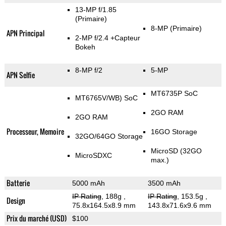
13-MP f/1.85
(Primaire)
8-MP
(Primaire)
APN Principal
2-MP f/2.4
+Capteur
Bokeh
8-MP f/2
5-MP
APN Selfie
MT6735P SoC
MT6765V/WB) SoC
2GO RAM
2GO RAM
Processeur, Memoire
16GO Storage
32GO/64GO Storage
MicroSD (32GO
MicroSDXC
max.)
Batterie
5000 mAh
3500 mAh
IP Rating
, 188g
,
IP Rating
, 153.5g
,
Design
75.8x164.5x8.9 mm
143.8x71.6x9.6 mm
Prix du marché (USD)
$100