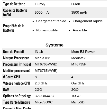
Type de Batterie
Li-Poly
Li-Ion
Capacité Batterie
5000 mAh
3500 mAh
(mAh)
Chargement rapide
Chargement rapide
Propriétés de la
Batterie
Non-amovible
Amovible
Systeme
Nom du Produit
IN 1b
Moto E3 Power
Marque Processeur
MediaTek
Mediatek
Processeur Principal
MT6765V/WB)
MT6735P
Modèle (processeur)
MT6765V/WB)
# Cores CPU
8
4
Vitesse horloge CPU
2.3 GHz
Oui GHz
RAM
2GO
2GO
Options de Stockage
32GO/64GO
16GO
Type Carte Mémoire
MicroSDXC
MicroSD
Capacité Max. Carte