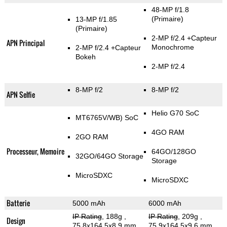
48-MP f/1.8
(Primaire)
13-MP f/1.85
(Primaire)
2-MP f/2.4
+Capteur
APN Principal
Monochrome
2-MP f/2.4
+Capteur
Bokeh
2-MP f/2.4
8-MP f/2
8-MP f/2
APN Selfie
Helio G70 SoC
MT6765V/WB) SoC
4GO RAM
2GO RAM
Processeur, Memoire
64GO/128GO
32GO/64GO Storage
Storage
MicroSDXC
MicroSDXC
Batterie
5000 mAh
6000 mAh
IP Rating
, 188g
,
IP Rating
, 209g
,
Design
75.8x164.5x8.9 mm
75.9x164.5x9.6 mm