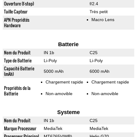
Ouverture (f-stop)
f/2.4
Taille Capteur
Très petit
APN Propriétés
Macro Lens
Hardware
Batterie
Nom du Produit
IN 1b
C25
Type de Batterie
Li-Poly
Li-Poly
Capacité Batterie
5000 mAh
6000 mAh
(mAh)
Chargement rapide
Chargement rapide
Propriétés de la
Batterie
Non-amovible
Non-amovible
Systeme
Nom du Produit
IN 1b
C25
Marque Processeur
MediaTek
MediaTek
Processeur Principal
MT6765V/WB)
Helio G70