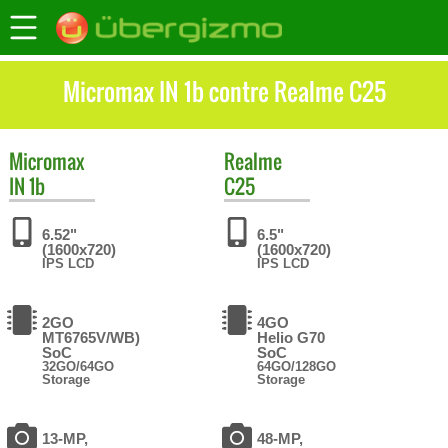
Micromax IN 1b contre Realme C25
Micromax
Realme
IN 1b
C25
6.52"
6.5"
(1600x720)
(1600x720)
IPS LCD
IPS LCD
2GO
4GO
MT6765V/WB)
Helio G70
SoC
SoC
32GO/64GO
64GO/128GO
Storage
Storage
13-MP,
48-MP,