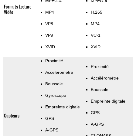
MPEG-4
MPEG-4
Formats Lecture
Vidéo
MP4
H.265
VP8
MP4
VP9
VC-1
XVID
XVID
Proximité
Proximité
Accéléromètre
Accéléromètre
Boussole
Boussole
Gyroscope
Empreinte digitale
Empreinte digitale
GPS
Capteurs
GPS
A-GPS
A-GPS
GLONASS