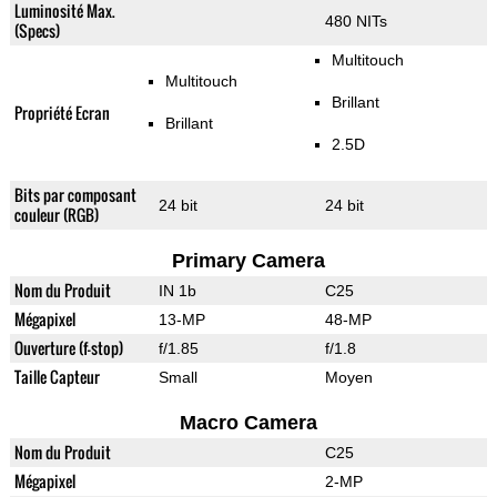
Luminosité Max.
480 NITs
(Specs)
Multitouch
Multitouch
Brillant
Propriété Ecran
Brillant
2.5D
Bits par composant
24 bit
24 bit
couleur (RGB)
Primary Camera
Nom du Produit
IN 1b
C25
Mégapixel
13-MP
48-MP
Ouverture (f-stop)
f/1.85
f/1.8
Taille Capteur
Small
Moyen
Macro Camera
Nom du Produit
C25
Mégapixel
2-MP