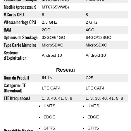
Modèle (processeur)
MT6765V/WB)
# Cores CPU
8
8
Vitesse horloge CPU
2.3 GHz
2 GHz
RAM
2GO
4GO
Options de Stockage
32GO/64GO
64GO/128GO
Type Carte Mémoire
MicroSDXC
MicroSDXC
Système
Android 10
Android 10
d'Exploitation
Reseau
Nom du Produit
IN 1b
C25
Categorie LTE
LTE CAT4
LTE CAT4
(Download)
LTE (fréquences)
1, 3, 40, 41, 5, 8
1, 3, 38, 40, 41, 5, 8
UMTS
UMTS
EDGE
EDGE
GPRS
GPRS
Propriétés Modem