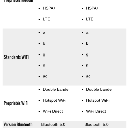
HSPA+
HSPA+
LTE
LTE
a
a
b
b
g
g
Standards WiFi
n
n
ac
ac
Double bande
Double bande
Hotspot WiFi
Hotspot WiFi
Propriétés WiFi
WiFi Direct
WiFi Direct
Version Bluetooth
Bluetooth 5.0
Bluetooth 5.0