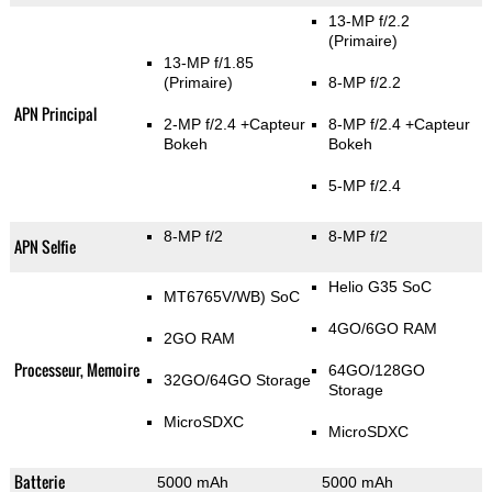
13-MP f/2.2
(Primaire)
13-MP f/1.85
(Primaire)
8-MP f/2.2
APN Principal
2-MP f/2.4
+Capteur
8-MP f/2.4
+Capteur
Bokeh
Bokeh
5-MP f/2.4
8-MP f/2
8-MP f/2
APN Selfie
Helio G35 SoC
MT6765V/WB) SoC
4GO/6GO RAM
2GO RAM
Processeur, Memoire
64GO/128GO
32GO/64GO Storage
Storage
MicroSDXC
MicroSDXC
Batterie
5000 mAh
5000 mAh