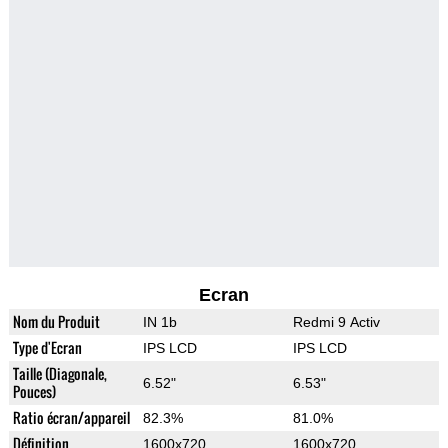
Ecran
Nom du Produit
IN 1b
Redmi 9 Activ
Type d'Ecran
IPS LCD
IPS LCD
Taille (Diagonale,
6.52"
6.53"
Pouces)
Ratio écran/appareil
82.3%
81.0%
Définition
1600x720
1600x720