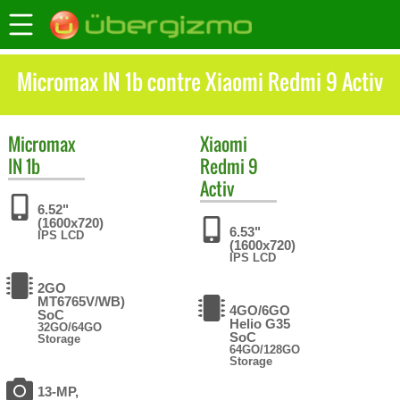
Micromax IN 1b contre Xiaomi Redmi 9 Activ
Micromax
Xiaomi
IN 1b
Redmi 9
Activ
6.52"
(1600x720)
6.53"
IPS LCD
(1600x720)
IPS LCD
2GO
MT6765V/WB)
4GO/6GO
SoC
Helio G35
32GO/64GO
SoC
Storage
64GO/128GO
Storage
13-MP,