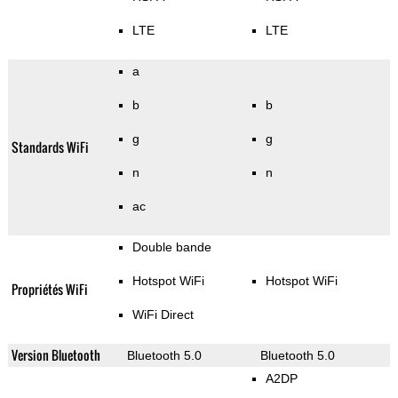
LTE
LTE
a
b
b
g
g
Standards WiFi
n
n
ac
Double bande
Hotspot WiFi
Hotspot WiFi
Propriétés WiFi
WiFi Direct
Version Bluetooth
Bluetooth 5.0
Bluetooth 5.0
A2DP