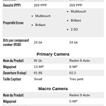
Densité (PPP)
269 PPP
269 PPP
Multitouch
Multitouch
Brillant
Propriété Ecran
Brillant
2.5D
Bits par composant
24 bit
24 bit
couleur (RGB)
Primary Camera
Nom du Produit
IN 1b
Redmi 9 Activ
Mégapixel
13-MP
8-MP
Ouverture (f-stop)
f/1.85
f/2.2
Taille Capteur
Small
Très petit
Macro Camera
Nom du Produit
Redmi 9 Activ
Mégapixel
5-MP