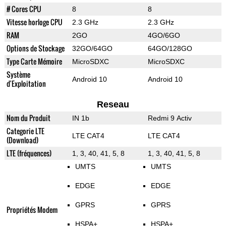
# Cores CPU
8
8
Vitesse horloge CPU
2.3 GHz
2.3 GHz
RAM
2GO
4GO/6GO
Options de Stockage
32GO/64GO
64GO/128GO
Type Carte Mémoire
MicroSDXC
MicroSDXC
Système
Android 10
Android 10
d'Exploitation
Reseau
Nom du Produit
IN 1b
Redmi 9 Activ
Categorie LTE
LTE CAT4
LTE CAT4
(Download)
LTE (fréquences)
1, 3, 40, 41, 5, 8
1, 3, 40, 41, 5, 8
UMTS
UMTS
EDGE
EDGE
GPRS
GPRS
Propriétés Modem
HSPA+
HSPA+