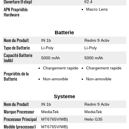
Ouverture (f-stop)
f/2.4
APN Propriétés
Macro Lens
Hardware
Batterie
Nom du Produit
IN 1b
Redmi 9 Activ
Type de Batterie
Li-Poly
Li-Poly
Capacité Batterie
5000 mAh
5000 mAh
(mAh)
Chargement rapide
Chargement rapide
Propriétés de la
Batterie
Non-amovible
Non-amovible
Systeme
Nom du Produit
IN 1b
Redmi 9 Activ
Marque Processeur
MediaTek
MediaTek
Processeur Principal
MT6765V/WB)
Helio G35
Modèle (processeur)
MT6765V/WB)