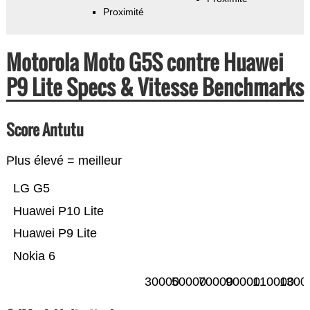
Proximité
Motorola Moto G5S contre Huawei
P9 Lite Specs & Vitesse Benchmarks
Score Antutu
Plus élevé = meilleur
LG G5
Huawei P10 Lite
Huawei P9 Lite
Nokia 6
30000
50000
70000
90000
110000
1300