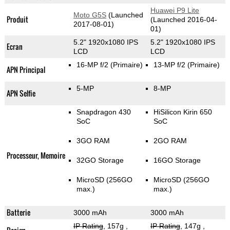
Huawei P9 Lite
Moto G5S
(Launched
Produit
(Launched 2016-04-
2017-08-01)
01)
5.2" 1920x1080 IPS
5.2" 1920x1080 IPS
Ecran
LCD
LCD
16-MP f/2
(Primaire)
13-MP f/2
(Primaire)
APN Principal
5-MP
8-MP
APN Selfie
Snapdragon 430
HiSilicon Kirin 650
SoC
SoC
3GO RAM
2GO RAM
Processeur, Memoire
32GO Storage
16GO Storage
MicroSD (256GO
MicroSD (256GO
max.)
max.)
Batterie
3000 mAh
3000 mAh
IP Rating
, 157g
,
IP Rating
, 147g
,