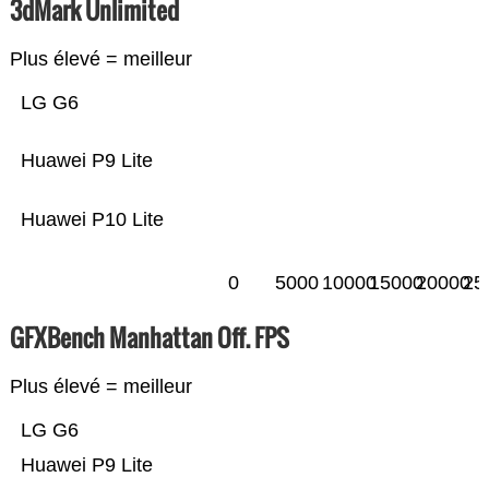
3dMark Unlimited
Plus élevé = meilleur
LG G6
Huawei P9 Lite
Huawei P10 Lite
0
5000
10000
15000
20000
25
GFXBench Manhattan Off. FPS
Plus élevé = meilleur
LG G6
Huawei P9 Lite