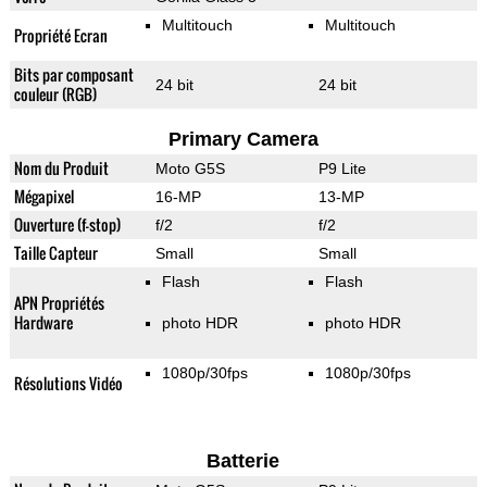
Multitouch
Multitouch
Propriété Ecran
Bits par composant
24 bit
24 bit
couleur (RGB)
Primary Camera
Nom du Produit
Moto G5S
P9 Lite
Mégapixel
16-MP
13-MP
Ouverture (f-stop)
f/2
f/2
Taille Capteur
Small
Small
Flash
Flash
APN Propriétés
Hardware
photo HDR
photo HDR
1080p/30fps
1080p/30fps
Résolutions Vidéo
Batterie