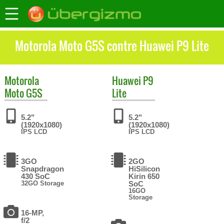
Motorola Moto G5S contre Huawei P9 Lite
Motorola
Huawei
P9
Moto G5S
Lite
5.2"
5.2"
(1920x1080)
(1920x1080)
IPS LCD
IPS LCD
3GO
2GO
Snapdragon
HiSilicon
430 SoC
Kirin 650
32GO Storage
SoC
16GO
Storage
16-MP,
f/2