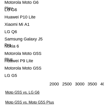
Motorola Moto G6
Play
LG G6
Huawei P10 Lite
Xiaomi Mi A1
LG Q6
Samsung Galaxy J5
Pro
Nokia 6
Motorola Moto G5S
Plus
Huawei P9 Lite
Motorola Moto G5S
LG G5
2000
2500
3000
3500
40
Moto G5S vs. LG G6
Moto G5S vs. Moto G5S Plus