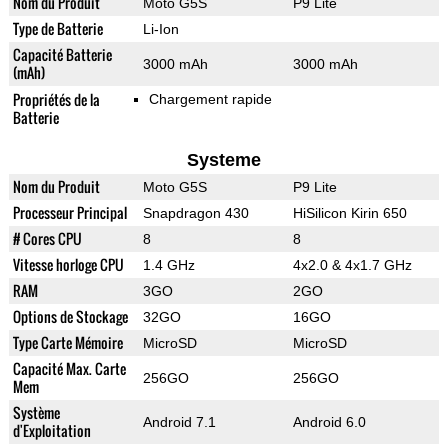
Nom du Produit
Moto G5S
P9 Lite
Type de Batterie
Li-Ion
Capacité Batterie
3000 mAh
3000 mAh
(mAh)
Propriétés de la
Chargement rapide
Batterie
Systeme
Nom du Produit
Moto G5S
P9 Lite
Processeur Principal
Snapdragon 430
HiSilicon Kirin 650
# Cores CPU
8
8
Vitesse horloge CPU
1.4 GHz
4x2.0 & 4x1.7 GHz
RAM
3GO
2GO
Options de Stockage
32GO
16GO
Type Carte Mémoire
MicroSD
MicroSD
Capacité Max. Carte
256GO
256GO
Mem
Système
Android 7.1
Android 6.0
d'Exploitation