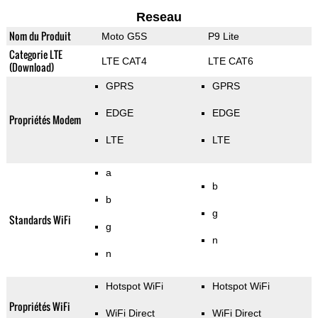
Reseau
Nom du Produit
Moto G5S
P9 Lite
Categorie LTE
LTE CAT4
LTE CAT6
(Download)
GPRS
GPRS
EDGE
EDGE
Propriétés Modem
LTE
LTE
a
b
b
g
Standards WiFi
g
n
n
Hotspot WiFi
Hotspot WiFi
Propriétés WiFi
WiFi Direct
WiFi Direct