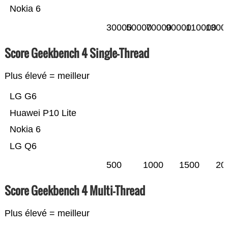
Nokia 6
30000
50000
70000
90000
110000
1300
Score Geekbench 4 Single-Thread
Plus élevé = meilleur
LG G6
Huawei P10 Lite
Nokia 6
LG Q6
500
1000
1500
20
Score Geekbench 4 Multi-Thread
Plus élevé = meilleur