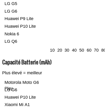
LG G5
LG G6
Huawei P9 Lite
Huawei P10 Lite
Nokia 6
LG Q6
10
20
30
40
50
60
70
80
Capacité Batterie (mAh)
Plus élevé = meilleur
Motorola Moto G6
Play
LG G6
Huawei P10 Lite
Xiaomi Mi A1