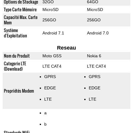
Options de Stockage
32GO
64GO
Type Carte Mémoire
MicroSD
MicroSD
Capacité Max. Carte
256GO
256GO
Mem
Système
Android 7.1
Android 7.0
d'Exploitation
Reseau
Nom du Produit
Moto G5S
Nokia 6
Categorie LTE
LTE CAT4
LTE CAT4
(Download)
GPRS
GPRS
EDGE
EDGE
Propriétés Modem
LTE
LTE
a
b
Standards WiFi