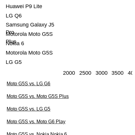
Huawei P9 Lite
LG Q6
Samsung Galaxy J5
Pro
Motorola Moto G5S
Plus
Nokia 6
Motorola Moto G5S
LG G5
2000
2500
3000
3500
40
Moto G5S vs. LG G6
Moto G5S vs. Moto G5S Plus
Moto G5S vs. LG G5
Moto G5S vs. Moto G6 Play
Moto G5S vs. Nokia Nokia 6