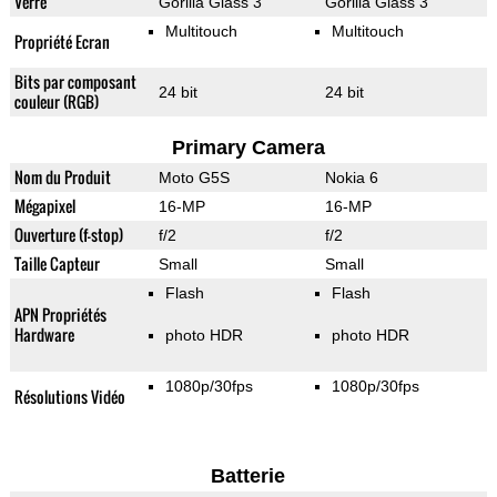
Verre
Gorilla Glass 3
Gorilla Glass 3
Multitouch
Multitouch
Propriété Ecran
Bits par composant
24 bit
24 bit
couleur (RGB)
Primary Camera
Nom du Produit
Moto G5S
Nokia 6
Mégapixel
16-MP
16-MP
Ouverture (f-stop)
f/2
f/2
Taille Capteur
Small
Small
Flash
Flash
APN Propriétés
Hardware
photo HDR
photo HDR
1080p/30fps
1080p/30fps
Résolutions Vidéo
Batterie