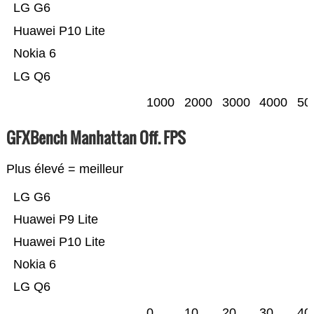
LG G6
Huawei P10 Lite
Nokia 6
LG Q6
1000
2000
3000
4000
50
GFXBench Manhattan Off. FPS
Plus élevé = meilleur
LG G6
Huawei P9 Lite
Huawei P10 Lite
Nokia 6
LG Q6
0
10
20
30
40