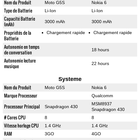
Nom du Produit
Moto G5S
Nokia 6
Type de Batterie
Li-Ion
Li-Ion
Capacité Batterie
3000 mAh
3000 mAh
(mAh)
Propriétés de la
Chargement rapide
Chargement rapide
Batterie
Autonomie en temps
18 hours
de conversation
Autonomie lecture
22 hours
musique
Systeme
Nom du Produit
Moto G5S
Nokia 6
Marque Processeur
Qualcomm
MSM8937
Processeur Principal
Snapdragon 430
Snapdragon 430
# Cores CPU
8
8
Vitesse horloge CPU
1.4 GHz
1.4 GHz
RAM
3GO
4GO