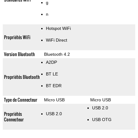
g
n
Hotspot WiFi
Propriétés WiFi
WiFi Direct
Version Bluetooth
Bluetooth 4.2
A2DP
BT LE
Propriétés Bluetooth
BT EDR
Type de Connecteur
Micro USB
Micro USB
USB 2.0
Propriétés
USB 2.0
Connecteur
USB OTG