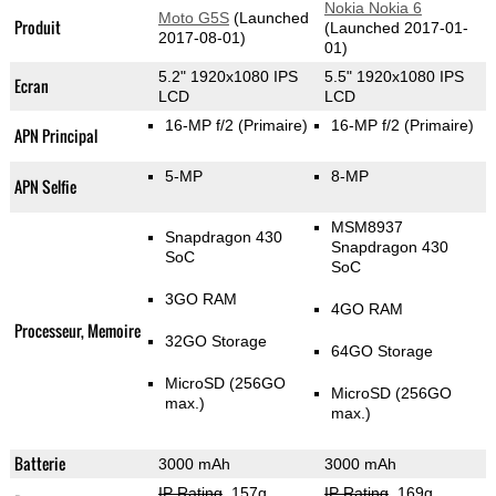
Nokia Nokia 6
Moto G5S
(Launched
Produit
(Launched 2017-01-
2017-08-01)
01)
5.2" 1920x1080 IPS
5.5" 1920x1080 IPS
Ecran
LCD
LCD
16-MP f/2
(Primaire)
16-MP f/2
(Primaire)
APN Principal
5-MP
8-MP
APN Selfie
MSM8937
Snapdragon 430
Snapdragon 430
SoC
SoC
3GO RAM
4GO RAM
Processeur, Memoire
32GO Storage
64GO Storage
MicroSD (256GO
MicroSD (256GO
max.)
max.)
Batterie
3000 mAh
3000 mAh
IP Rating
, 157g
,
IP Rating
, 169g
,