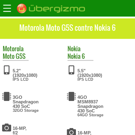
Motorola Moto G5S contre Nokia 6
Motorola
Nokia
Moto G5S
Nokia 6
5.2"
5.5"
(1920x1080)
(1920x1080)
IPS LCD
IPS LCD
3GO
4GO
Snapdragon
MSM8937
430 SoC
Snapdragon
32GO Storage
430 SoC
64GO Storage
16-MP,
f/2
16-MP,