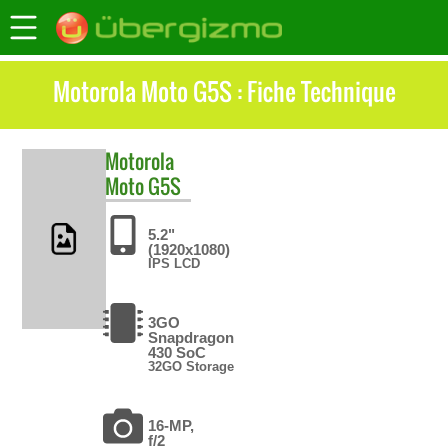
Motorola Moto G5S : Fiche Technique
Motorola
Moto G5S
5.2"
(1920x1080)
IPS LCD
3GO
Snapdragon
430 SoC
32GO Storage
16-MP,
f/2