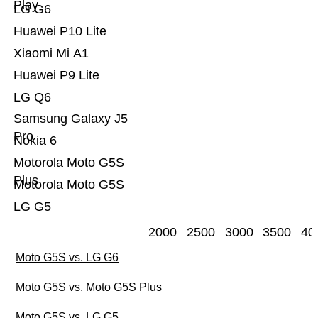
Play
LG G6
Huawei P10 Lite
Xiaomi Mi A1
Huawei P9 Lite
LG Q6
Samsung Galaxy J5
Pro
Nokia 6
Motorola Moto G5S
Plus
Motorola Moto G5S
LG G5
2000
2500
3000
3500
40
Moto G5S vs. LG G6
Moto G5S vs. Moto G5S Plus
Moto G5S vs. LG G5