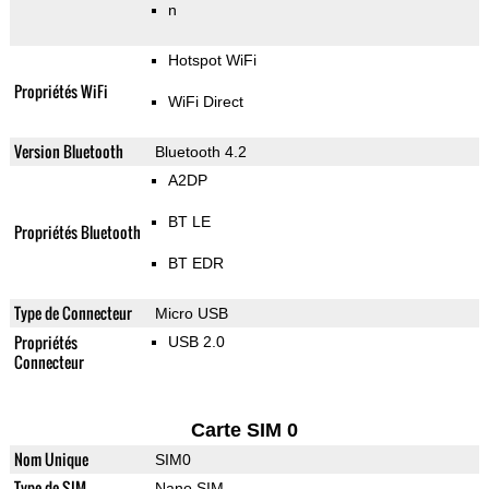
n
Hotspot WiFi
Propriétés WiFi
WiFi Direct
Version Bluetooth
Bluetooth 4.2
A2DP
BT LE
Propriétés Bluetooth
BT EDR
Type de Connecteur
Micro USB
Propriétés
USB 2.0
Connecteur
Carte SIM 0
Nom Unique
SIM0
Type de SIM
Nano SIM