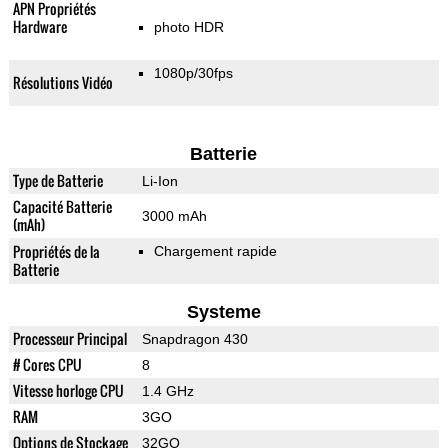
APN Propriétés
Hardware
photo HDR
1080p/30fps
Résolutions Vidéo
Batterie
Type de Batterie
Li-Ion
Capacité Batterie
3000 mAh
(mAh)
Propriétés de la
Chargement rapide
Batterie
Systeme
Processeur Principal
Snapdragon 430
# Cores CPU
8
Vitesse horloge CPU
1.4 GHz
RAM
3GO
Options de Stockage
32GO