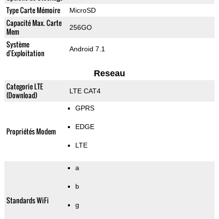
Type Carte Mémoire
MicroSD
Capacité Max. Carte
256GO
Mem
Système
Android 7.1
d'Exploitation
Reseau
Categorie LTE
LTE CAT4
(Download)
GPRS
EDGE
Propriétés Modem
LTE
a
b
Standards WiFi
g