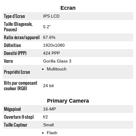
Ecran
Type d'Ecran
IPS LCD
Taille (Diagonale,
5.2"
Pouces)
Ratio écran/appareil
67.6%
Définition
1920x1080
Densité (PPP)
424 PPP
Verre
Gorilla Glass 3
Multitouch
Propriété Ecran
Bits par composant
24 bit
couleur (RGB)
Primary Camera
Mégapixel
16-MP
Ouverture (f-stop)
f/2
Taille Capteur
Small
Flash