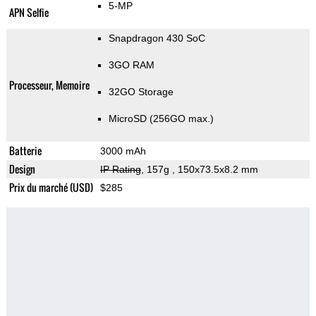
5-MP
APN Selfie
Snapdragon 430 SoC
3GO RAM
Processeur, Memoire
32GO Storage
MicroSD (256GO max.)
Batterie
3000 mAh
Design
IP Rating
, 157g
, 150x73.5x8.2 mm
Prix du marché (USD)
$285