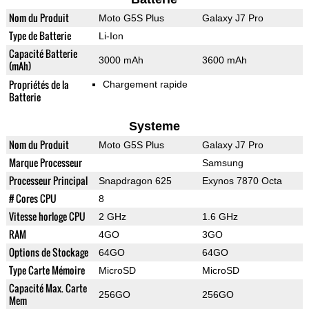
Nom du Produit
Moto G5S Plus
Galaxy J7 Pro
Type de Batterie
Li-Ion
Capacité Batterie
3000 mAh
3600 mAh
(mAh)
Propriétés de la
Chargement rapide
Batterie
Systeme
Nom du Produit
Moto G5S Plus
Galaxy J7 Pro
Marque Processeur
Samsung
Processeur Principal
Snapdragon 625
Exynos 7870 Octa
# Cores CPU
8
Vitesse horloge CPU
2 GHz
1.6 GHz
RAM
4GO
3GO
Options de Stockage
64GO
64GO
Type Carte Mémoire
MicroSD
MicroSD
Capacité Max. Carte
256GO
256GO
Mem