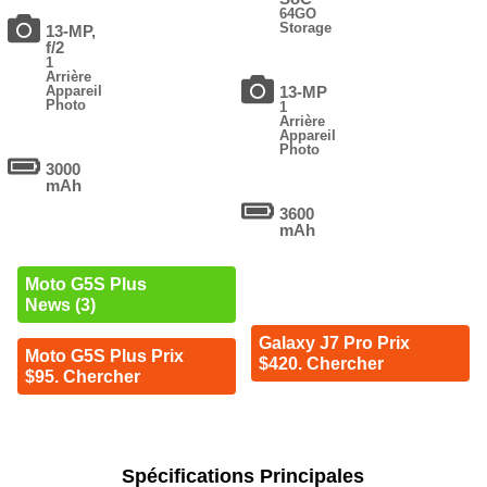
64GO
Storage
13-MP,
f/2
1
Arrière
Appareil
13-MP
Photo
1
Arrière
Appareil
Photo
3000
mAh
3600
mAh
Moto G5S Plus
News (3)
Galaxy J7 Pro Prix
Moto G5S Plus Prix
$420. Chercher
$95. Chercher
Spécifications Principales