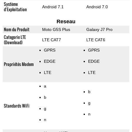
Système
Android 7.1
Android 7.0
d'Exploitation
Reseau
Nom du Produit
Moto G5S Plus
Galaxy J7 Pro
Categorie LTE
LTE CAT7
LTE CAT6
(Download)
GPRS
GPRS
EDGE
EDGE
Propriétés Modem
LTE
LTE
a
b
b
g
Standards WiFi
g
n
n