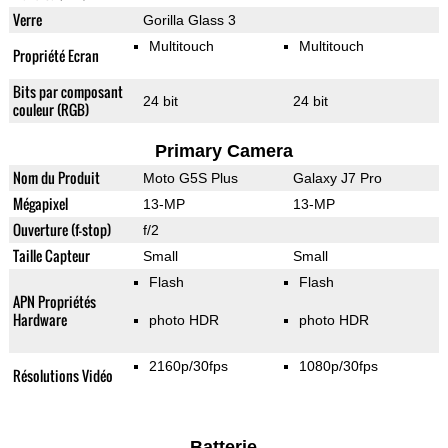
Verre
Gorilla Glass 3
Multitouch
Multitouch
Propriété Ecran
Bits par composant
24 bit
24 bit
couleur (RGB)
Primary Camera
Nom du Produit
Moto G5S Plus
Galaxy J7 Pro
Mégapixel
13-MP
13-MP
Ouverture (f-stop)
f/2
Taille Capteur
Small
Small
Flash
Flash
APN Propriétés
Hardware
photo HDR
photo HDR
2160p/30fps
1080p/30fps
Résolutions Vidéo
Batterie