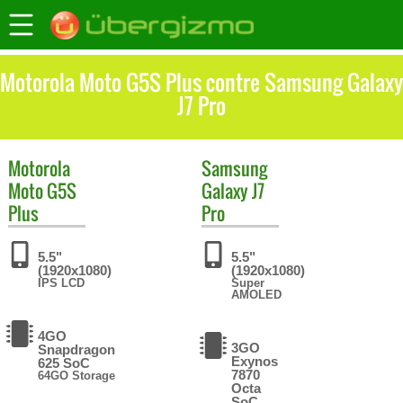
Motorola Moto G5S Plus contre Samsung Galaxy
J7 Pro
Motorola
Samsung
Moto G5S
Galaxy J7
Plus
Pro
5.5"
5.5"
(1920x1080)
(1920x1080)
IPS LCD
Super
AMOLED
4GO
3GO
Snapdragon
Exynos
625 SoC
7870
64GO Storage
Octa
SoC