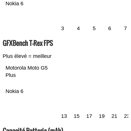
Nokia 6
3
4
5
6
7
GFXBench T-Rex FPS
Plus élevé = meilleur
Motorola Moto G5
Plus
Nokia 6
13
15
17
19
21
23
Capacité Batterie (mAh)