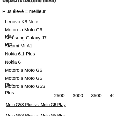
Plus élevé = meilleur
Lenovo K8 Note
Motorola Moto G6
Play
Samsung Galaxy J7
Pro
Xiaomi Mi A1
Nokia 6.1 Plus
Nokia 6
Motorola Moto G6
Motorola Moto G5
Plus
Motorola Moto G5S
Plus
2500
3000
3500
40
Moto G5S Plus vs. Moto G6 Play
Moto G5S Plus vs. Moto G5 Plus