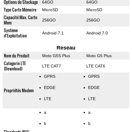
Options de Stockage
64GO
64GO
Type Carte Mémoire
MicroSD
MicroSD
Capacité Max. Carte
256GO
256GO
Mem
Système
Android 7.1
Android 7.0
d'Exploitation
Reseau
Nom du Produit
Moto G5S Plus
Moto G5 Plus
Categorie LTE
LTE CAT7
LTE CAT6
(Download)
GPRS
GPRS
EDGE
EDGE
Propriétés Modem
LTE
LTE
a
a
b
b
Standards WiFi