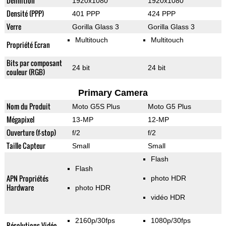
Définition
1920x1080
1920x1080
Densité (PPP)
401 PPP
424 PPP
Verre
Gorilla Glass 3
Gorilla Glass 3
Multitouch
Multitouch
Propriété Ecran
Bits par composant
24 bit
24 bit
couleur (RGB)
Primary Camera
Nom du Produit
Moto G5S Plus
Moto G5 Plus
Mégapixel
13-MP
12-MP
Ouverture (f-stop)
f/2
f/2
Taille Capteur
Small
Small
Flash
Flash
APN Propriétés
photo HDR
Hardware
photo HDR
vidéo HDR
2160p/30fps
1080p/30fps
Résolutions Vidéo