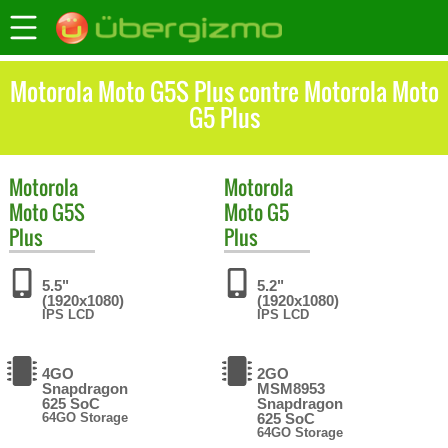
Motorola Moto G5S Plus contre Motorola Moto
G5 Plus
Motorola
Motorola
Moto G5S
Moto G5
Plus
Plus
5.5"
5.2"
(1920x1080)
(1920x1080)
IPS LCD
IPS LCD
4GO
2GO
Snapdragon
MSM8953
625 SoC
Snapdragon
64GO Storage
625 SoC
64GO Storage