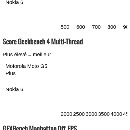
Nokia 6
500
600
700
800
90
Score Geekbench 4 Multi-Thread
Plus élevé = meilleur
Motorola Moto G5
Plus
Nokia 6
2000
2500
3000
3500
4000
45
GFXBench Manhattan Off. FPS