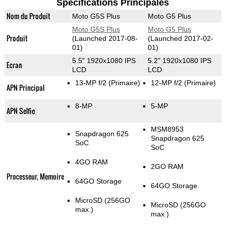
Spécifications Principales
Nom du Produit
Moto G5S Plus
Moto G5 Plus
Moto G5S Plus
Moto G5 Plus
Produit
(Launched 2017-08-
(Launched 2017-02-
01)
01)
5.5" 1920x1080 IPS
5.2" 1920x1080 IPS
Ecran
LCD
LCD
13-MP f/2
(Primaire)
12-MP f/2
(Primaire)
APN Principal
8-MP
5-MP
APN Selfie
MSM8953
Snapdragon 625
Snapdragon 625
SoC
SoC
4GO RAM
2GO RAM
Processeur, Memoire
64GO Storage
64GO Storage
MicroSD (256GO
MicroSD (256GO
max.)
max.)