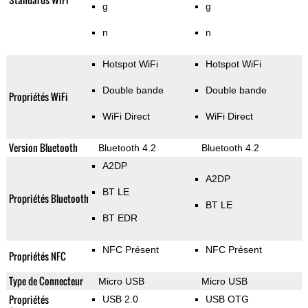
g
g
n
n
Hotspot WiFi
Hotspot WiFi
Double bande
Double bande
Propriétés WiFi
WiFi Direct
WiFi Direct
Version Bluetooth
Bluetooth 4.2
Bluetooth 4.2
A2DP
A2DP
BT LE
Propriétés Bluetooth
BT LE
BT EDR
NFC Présent
NFC Présent
Propriétés NFC
Type de Connecteur
Micro USB
Micro USB
Propriétés
USB 2.0
USB OTG