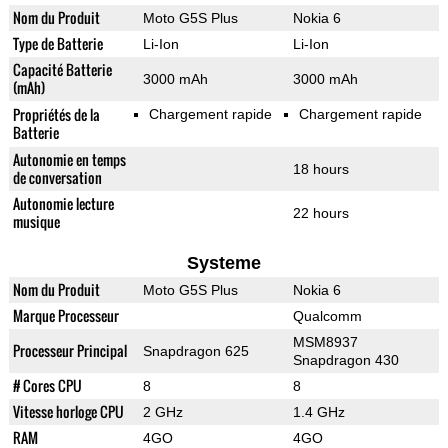
Nom du Produit
Moto G5S Plus
Nokia 6
Type de Batterie
Li-Ion
Li-Ion
Capacité Batterie
3000 mAh
3000 mAh
(mAh)
Propriétés de la
Chargement rapide
Chargement rapide
Batterie
Autonomie en temps
18 hours
de conversation
Autonomie lecture
22 hours
musique
Systeme
Nom du Produit
Moto G5S Plus
Nokia 6
Marque Processeur
Qualcomm
MSM8937
Processeur Principal
Snapdragon 625
Snapdragon 430
# Cores CPU
8
8
Vitesse horloge CPU
2 GHz
1.4 GHz
RAM
4GO
4GO