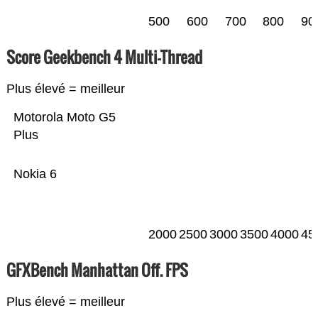
500
600
700
800
90
Score Geekbench 4 Multi-Thread
Plus élevé = meilleur
Motorola Moto G5
Plus
Nokia 6
2000
2500
3000
3500
4000
45
GFXBench Manhattan Off. FPS
Plus élevé = meilleur