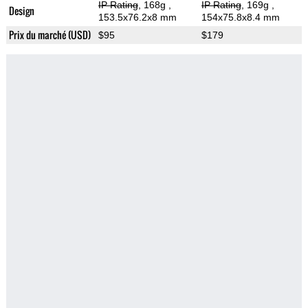
IP Rating
, 168g
,
IP Rating
, 169g
,
Design
153.5x76.2x8 mm
154x75.8x8.4 mm
Prix du marché (USD)
$95
$179