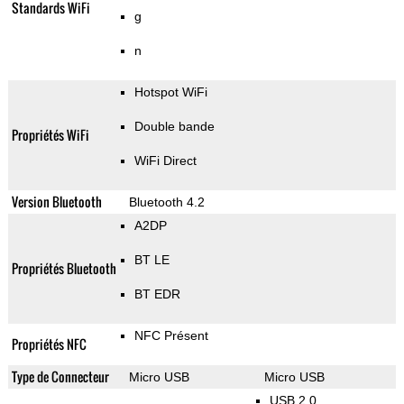
Standards WiFi
g
n
Hotspot WiFi
Double bande
Propriétés WiFi
WiFi Direct
Version Bluetooth
Bluetooth 4.2
A2DP
BT LE
Propriétés Bluetooth
BT EDR
NFC Présent
Propriétés NFC
Type de Connecteur
Micro USB
Micro USB
USB 2.0