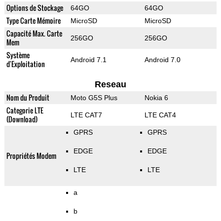
Options de Stockage
64GO
64GO
Type Carte Mémoire
MicroSD
MicroSD
Capacité Max. Carte
256GO
256GO
Mem
Système
Android 7.1
Android 7.0
d'Exploitation
Reseau
Nom du Produit
Moto G5S Plus
Nokia 6
Categorie LTE
LTE CAT7
LTE CAT4
(Download)
GPRS
GPRS
EDGE
EDGE
Propriétés Modem
LTE
LTE
a
b