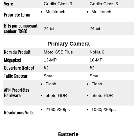
Verre
Gorilla Glass 3
Gorilla Glass 3
Multitouch
Multitouch
Propriété Ecran
Bits par composant
24 bit
24 bit
couleur (RGB)
Primary Camera
Nom du Produit
Moto G5S Plus
Nokia 6
Mégapixel
13-MP
16-MP
Ouverture (f-stop)
f/2
f/2
Taille Capteur
Small
Small
Flash
Flash
APN Propriétés
Hardware
photo HDR
photo HDR
2160p/30fps
1080p/30fps
Résolutions Vidéo
Batterie