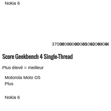
Nokia 6
37000
38000
39000
40000
41000
42000
43000
44
Score Geekbench 4 Single-Thread
Plus élevé = meilleur
Motorola Moto G5
Plus
Nokia 6