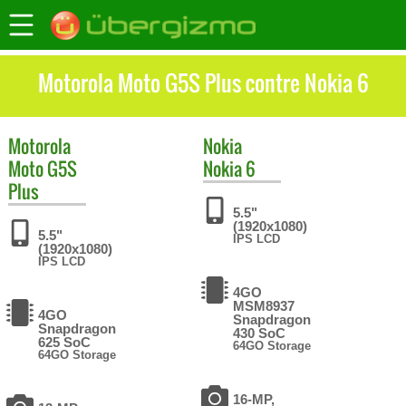
Motorola Moto G5S Plus contre Nokia 6
Motorola
Nokia
Moto G5S
Nokia 6
Plus
5.5"
(1920x1080)
5.5"
IPS LCD
(1920x1080)
IPS LCD
4GO
MSM8937
4GO
Snapdragon
Snapdragon
430 SoC
625 SoC
64GO Storage
64GO Storage
16-MP,