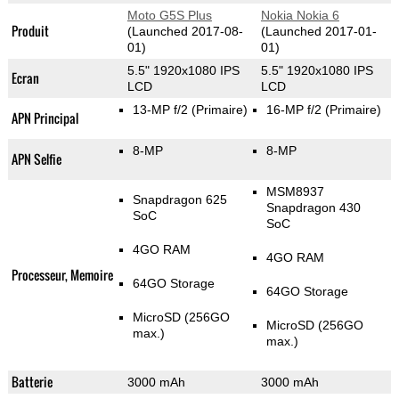
Moto G5S Plus
Nokia Nokia 6
Produit
(Launched 2017-08-
(Launched 2017-01-
01)
01)
5.5" 1920x1080 IPS
5.5" 1920x1080 IPS
Ecran
LCD
LCD
13-MP f/2
(Primaire)
16-MP f/2
(Primaire)
APN Principal
8-MP
8-MP
APN Selfie
MSM8937
Snapdragon 625
Snapdragon 430
SoC
SoC
4GO RAM
4GO RAM
Processeur, Memoire
64GO Storage
64GO Storage
MicroSD (256GO
MicroSD (256GO
max.)
max.)
Batterie
3000 mAh
3000 mAh